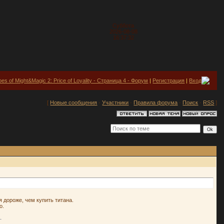
Суббота
2026-08-08
16:37:32
es of Might&Magic 2: Price of Loyality - Страница 4 - Форум
|
Регистрация
|
Вход
[
Новые сообщения
·
Участники
·
Правила форума
·
Поиск
·
RSS
]
я дороже, чем купить титана.
о.