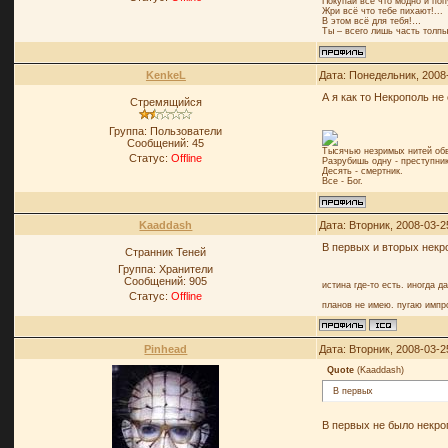
Покупай всё что модно и поп
Жри всё что тебе пихают!...
В этом всё для тебя!…
Ты – всего лишь часть толпы
KenkeL
Дата: Понедельник, 2008
А я как то Некрополь н
Стремящийся
Группа: Пользователи
Сообщений:
45
Тысячью незримых нитей обв
Статус:
Offline
Разрубишь одну - преступник
Десять - смертник.
Все - Бог.
Kaaddash
Дата: Вторник, 2008-03-2
В первых и вторых некро
Странник Теней
Группа: Хранители
Сообщений:
905
истина где-то есть. иногда д
Статус:
Offline
планов не имею. пугаю импр
Pinhead
Дата: Вторник, 2008-03-2
Quote
(
Kaaddash
)
В первых
В первых не было некроп