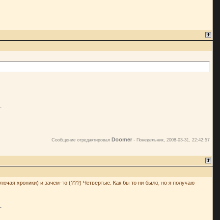
Doomer
Сообщение отредактировал
-
Понедельник, 2008-03-31, 22:42:57
ючая хроники) и зачем-то (???) Четвертые. Как бы то ни было, но я получаю