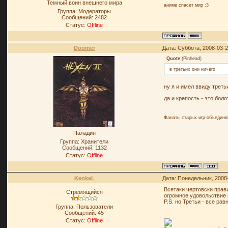
Темный воин внешнего мира
аниме спасет мир :3
Группа: Модераторы
Сообщений:
2482
Статус:
Offline
Doomer
Дата: Суббота, 2008-03-
Quote
(
Pinhead
)
в третьих они ничего
ну я и имел ввиду треть
да и крепость - это бол
Фанаты старых игр-объединя
Паладин
Группа: Хранители
Сообщений:
1132
Статус:
Offline
KenkeL
Дата: Понедельник, 2008
Всетаки чертовски прави
Стремящийся
огромное удовольствие 
P.S. но Третьи - все ра
Группа: Пользователи
Сообщений:
45
Статус:
Offline