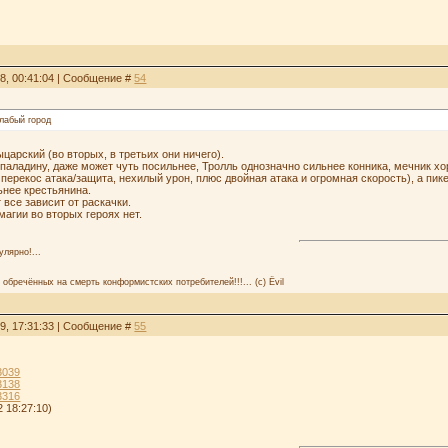
28, 00:41:04 | Сообщение #
54
лабый город
рский (во вторых, в третьих они ничего).
аладину, даже может чуть посильнее, Тролль однозначно сильнее конника, мечник хоро
перекос атака/защита, нехилый урон, плюс двойная атака и огромная скорость), а пик
ьнее крестьянина.
т все зависит от раскачки.
магии во вторых героях нет.
улярно!...
 обречённых на смерть конформистских потребителей!!!... (с) Ёvil
29, 17:31:33 | Сообщение #
55
33039
33138
33316
2 18:27:10)