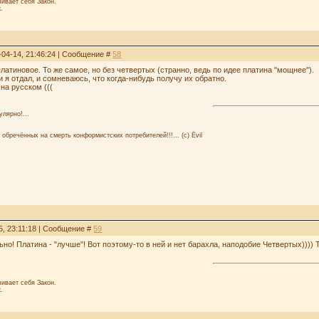
ивает себя Закон.
.
-04-14, 21:46:24 | Сообщение #
58
 платиновое. То же самое, но без четвертых (странно, ведь по идее платина "мощнее").
 я отдал, и сомневаюсь, что когда-нибудь получу их обратно.
 на русском (((
улярно!...
 обречённых на смерть конформистских потребителей!!!... (с) Ёvil
5, 23:11:18 | Сообщение #
59
льно! Платина - "лучше"! Вот поэтому-то в ней и нет барахла, наподобие Четвертых))))
ивает себя Закон.
.