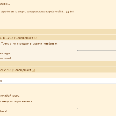
улярно!...
 обречённых на смерть конформистских потребителей!!!... (с) Ёvil
5, 11:17:13 | Сообщение #
52
з. Точно этим страдали вторые и четвёртые.
аже рядом.
овизацией.
, 21:20:13 | Сообщение #
53
аю
й слабый город
и люди, если раскачатся.
йтесь!