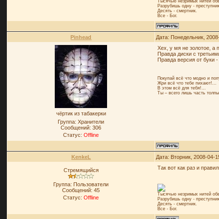
Тысячью незримых нитей обв
Разрубишь одну - преступник
Десять - смертник.
Все - Бог.
Pinhead
Дата: Понедельник, 2008
Хех, у мя не золотое, а
Правда диски с третьими
Правда версия от буки -
Покупай всё что модно и поп
Жри всё что тебе пихают!...
В этом всё для тебя!…
Ты – всего лишь часть толпы
чёртик из табакерки
Группа: Хранители
Сообщений:
306
Статус:
Offline
KenkeL
Дата: Вторник, 2008-04-1
Так вот как раз и прави
Стремящийся
Группа: Пользователи
Сообщений:
45
Тысячью незримых нитей обв
Статус:
Offline
Разрубишь одну - преступник
Десять - смертник.
Все - Бог.