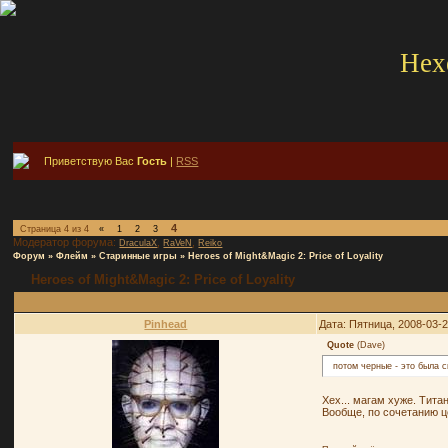
Hex
Приветствую Вас
Гость
|
RSS
4
Страница
4
из
4
«
1
2
3
Модератор форума:
,
,
DraculaX
RaVeN
Reiko
Форум
»
Флейм
»
Старинные игры
»
Heroes of Might&Magic 2: Price of Loyality
Heroes of Might&Magic 2: Price of Loyality
Pinhead
Дата: Пятница, 2008-03-
Quote
(
Dave
)
потом черные - это была 
Хех... магам хуже. Тита
Вообще, по сочетанию ц