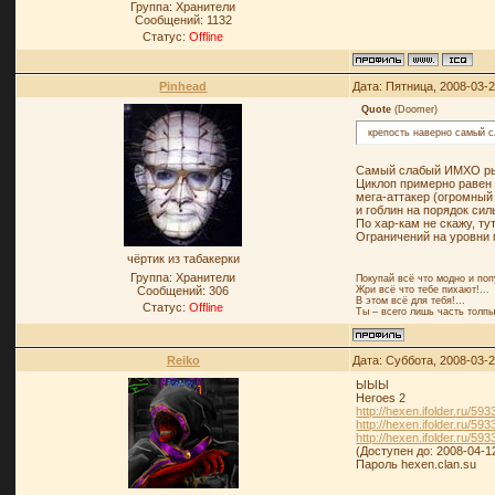
Группа: Хранители
Сообщений:
1132
Статус:
Offline
Pinhead
Дата: Пятница, 2008-03-
Quote
(
Doomer
)
крепость наверно самый с
Самый слабый ИМХО рыца
Циклоп примерно равен п
мега-аттакер (огромный 
и гоблин на порядок сил
По хар-кам не скажу, ту
Ограничений на уровни 
чёртик из табакерки
Группа: Хранители
Покупай всё что модно и поп
Сообщений:
306
Жри всё что тебе пихают!...
В этом всё для тебя!…
Статус:
Offline
Ты – всего лишь часть толпы
Reiko
Дата: Суббота, 2008-03-
ЫЫЫ
Heroes 2
http://hexen.ifolder.ru/59
http://hexen.ifolder.ru/59
http://hexen.ifolder.ru/59
(Доступен до: 2008-04-1
Пароль hexen.clan.su