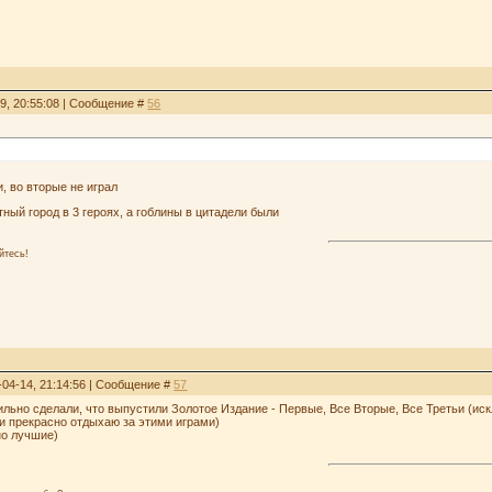
29, 20:55:08 | Сообщение #
56
и, во вторые не играл
отный город в 3 героях, а гоблины в цитадели были
йтесь!
-04-14, 21:14:56 | Сообщение #
57
льно сделали, что выпустили Золотое Издание - Первые, Все Вторые, Все Третьи (искл
и прекрасно отдыхаю за этими играми)
вно лучшие)