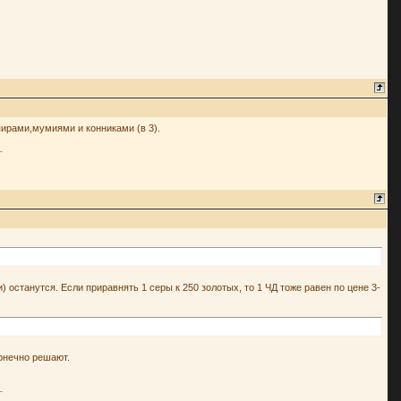
пирами,мумиями и конниками (в 3).
) останутся. Если приравнять 1 серы к 250 золотых, то 1 ЧД тоже равен по цене 3-
конечно решают.