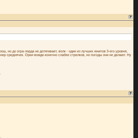
ш, но до огра-лорда не дотягивает, волк - один из лучших юнитов 3-его уровня,
енер среднячек. Орки-вожди конечно слабее стрелков, но погоды они не делают. Ну