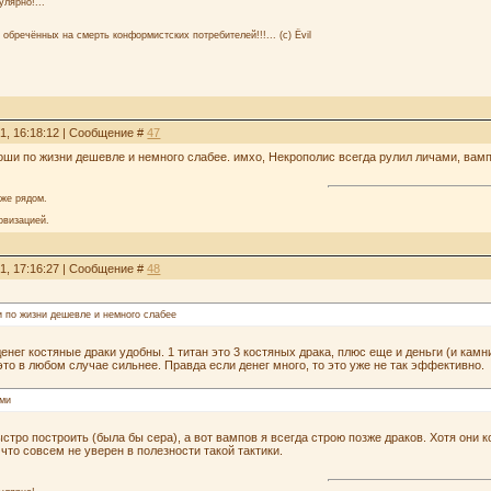
улярно!...
 обречённых на смерть конформистских потребителей!!!... (с) Ёvil
21, 16:18:12 | Сообщение #
47
коши по жизни дешевле и немного слабее. имхо, Некрополис всегда рулил личами, вам
аже рядом.
овизацией.
21, 17:16:27 | Сообщение #
48
и по жизни дешевле и немного слабее
енег костяные драки удобны. 1 титан это 3 костяных драка, плюс еще и деньги (и камни
это в любом случае сильнее. Правда если денег много, то это уже не так эффективно.
ями
стро построить (была бы сера), а вот вампов я всегда строю позже драков. Хотя они 
к что совсем не уверен в полезности такой тактики.