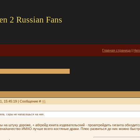
en 2 Russian Fans
Главная страница
|
Hero
21, 15:45:19 | Сообщение #
46
сила, серы не напасешься на них.
ны на штуку дороже, + абгрейд юнита издевательский - проапгрейдить гиганта обходитс
ена/качество ИМХО лучше всего костяные драки. Плюс развиться до них можно быстр