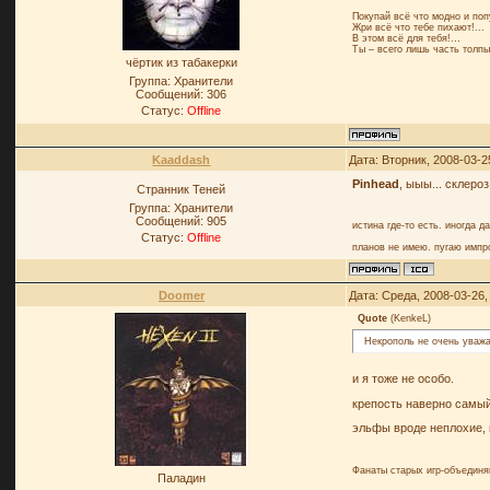
Покупай всё что модно и поп
Жри всё что тебе пихают!...
В этом всё для тебя!…
Ты – всего лишь часть толпы
чёртик из табакерки
Группа: Хранители
Сообщений:
306
Статус:
Offline
Kaaddash
Дата: Вторник, 2008-03-2
Pinhead
, ыыы... склеро
Странник Теней
Группа: Хранители
Сообщений:
905
истина где-то есть. иногда д
Статус:
Offline
планов не имею. пугаю импр
Doomer
Дата: Среда, 2008-03-26
Quote
(
KenkeL
)
Некрополь не очень уваж
и я тоже не особо.
крепость наверно самы
эльфы вроде неплохие, 
Фанаты старых игр-объединя
Паладин