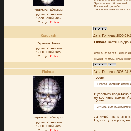
Покупай всё что модно и поп
Жри всё что тебе пихают!...
В этом всё для тебя!…
чёртик из табакерки
Ты – всего лишь часть толпы
Группа: Хранители
Сообщений:
306
Статус:
Offline
Kaaddash
Дата: Пятница, 2008-03-
Pinhead
, костяные дра
Странник Теней
Группа: Хранители
Сообщений:
905
истина где-то есть. иногда д
Статус:
Offline
планов не имею. пугаю импр
Pinhead
Дата: Пятница, 2008-03-
Quote
Pinhead, костяные дракош
В условиях недостатка д
ем костяным дракам. А 
Quote
личами, вампирами,муми
Да, личей тоже можно бы
чёртик из табакерки
Ну, я не гуру героев, та
Группа: Хранители
Сообщений:
306
Статус:
Offline