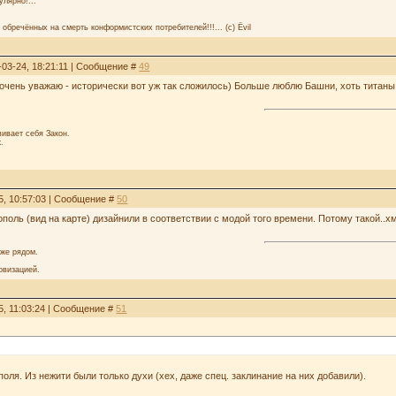
улярно!...
 обречённых на смерть конформистских потребителей!!!... (с) Ёvil
-03-24, 18:21:11 | Сообщение #
49
е очень уважаю - исторически вот уж так сложилось) Больше люблю Башни, хоть титан
ивает себя Закон.
.
5, 10:57:03 | Сообщение #
50
поль (вид на карте) дизайнили в соответствии с модой того времени. Потому такой..х
аже рядом.
овизацией.
5, 11:03:24 | Сообщение #
51
оля. Из нежити были только духи (хех, даже спец. заклинание на них добавили).