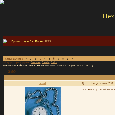
Hex
Приветствую Вас
Гость
|
RSS
6
Страница
6
из
9
«
1
2
…
4
5
7
8
9
»
Модератор форума:
,
,
DraculaX
RaVeN
Reiko
Форум
»
Флейм
»
Разное
»
ЭМО
(Кто онои и зачем они...короче все об эмо ...)
ЭМО
sand
Дата: Понедельник, 2008
что такое утопцо? гово