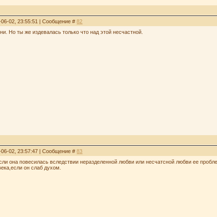
-06-02, 23:55:51 | Сообщение #
82
и. Но ты же издевалась только что над этой несчастной.
-06-02, 23:57:47 | Сообщение #
83
если она повесилась вследствии неразделенной любви или несчатсной любви ее пробл
века,если он слаб духом.