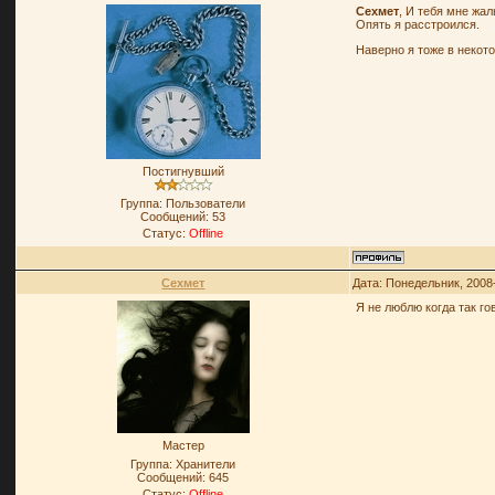
Сехмет
, И тебя мне жал
Опять я расстроился.
Наверно я тоже в некото
Постигнувший
Группа: Пользователи
Сообщений:
53
Статус:
Offline
Сехмет
Дата: Понедельник, 2008
Я не люблю когда так г
Мастер
Группа: Хранители
Сообщений:
645
Статус:
Offline