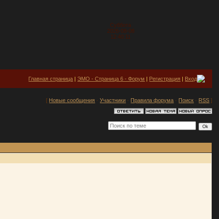
Суббота
2026-08-08
12:40:11
Главная страница
|
ЭМО - Страница 6 - Форум
|
Регистрация
|
Вход
[
Новые сообщения
·
Участники
·
Правила форума
·
Поиск
·
RSS
]