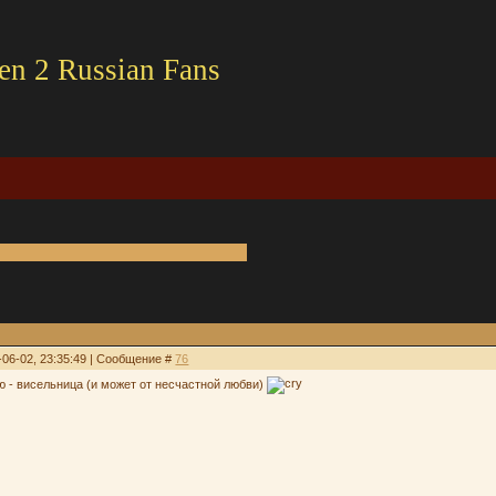
en 2 Russian Fans
-06-02, 23:35:49 | Сообщение #
76
рю - висельница (и может от несчастной любви)