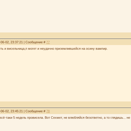
-06-02, 23:37:21 | Сообщение #
77
ть и висельница,п могет и неудачно приземлившейся на осину вампир.
-06-02, 23:45:21 | Сообщение #
78
 всё-таки 5 недель провисела. Вот Сехмет, не влюбляйся безответно, а то глядишь... 