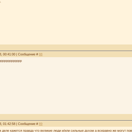
.
3, 00:41:00 | Сообщение #
88
ррррррррррррр
3, 01:42:58 | Сообщение #
89
 деле кажется правда что великие люди и/или сильные духом а всеравно же могут пов