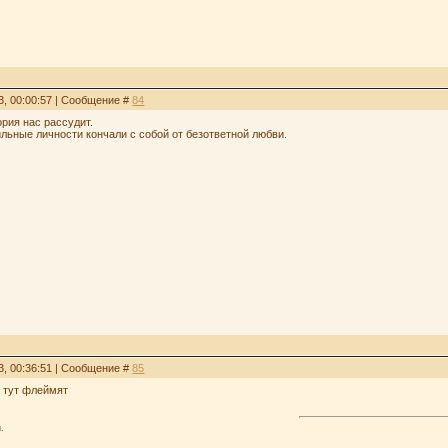
3, 00:00:57 | Сообщение #
84
ория нас рассудит.
ильные личности кончали с собой от безответной любви.
3, 00:36:51 | Сообщение #
85
е тут флеймят
.