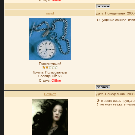
sand
Дата: Понедельник, 2008
Ощущение ложное. извин
Постигнувший
Группа: Пользователи
Сообщений:
53
Статус:
Offline
Сехмет
Дата: Понедельник, 2008
Это всего лишь труп,а 
Я не могу уважать чело