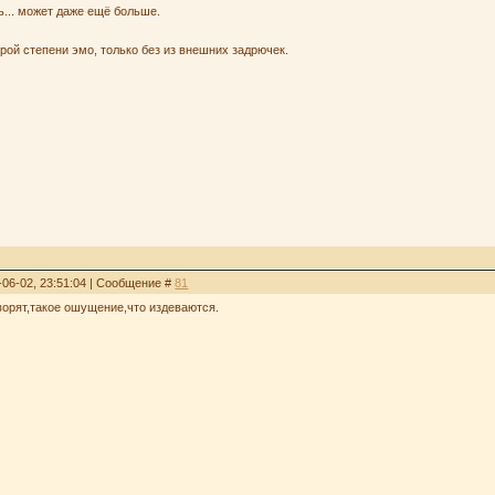
ь... может даже ещё больше.
рой степени эмо, только без из внешних задрючек.
-06-02, 23:51:04 | Сообщение #
81
оворят,такое ошущение,что издеваются.