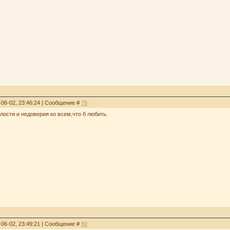
-06-02, 23:46:24 | Сообщение #
79
лости и недоверия ко всем,что б любить.
-06-02, 23:49:21 | Сообщение #
80