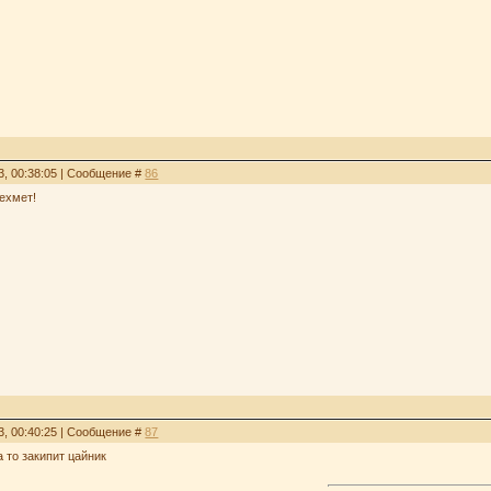
3, 00:38:05 | Сообщение #
86
ехмет!
3, 00:40:25 | Сообщение #
87
а то закипит цайник