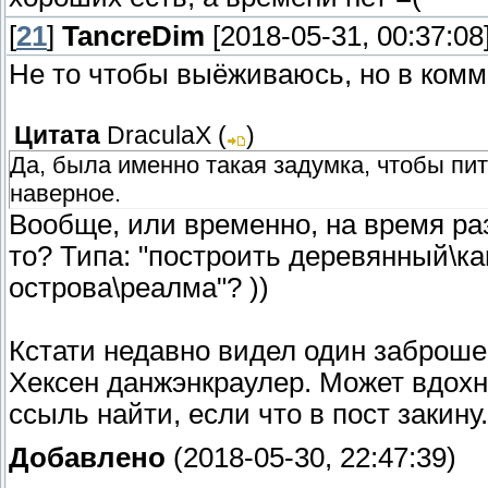
[
21
]
TancreDim
[2018-05-31, 00:37:08
Не то чтобы выёживаюсь, но в комм
Цитата
DraculaX
(
)
Да, была именно такая задумка, чтобы пит
наверное.
Вообще, или временно, на время ра
то? Типа: "построить деревянный\ка
острова\реалма"? ))
Кстати недавно видел один заброше
Хексен данжэнкраулер. Может вдох
ссыль найти, если что в пост закину.
Добавлено
(2018-05-30, 22:47:39)