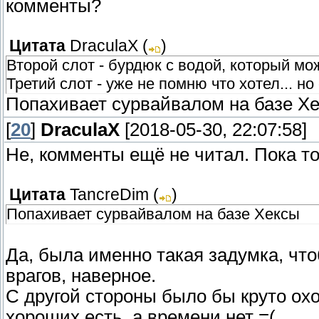
комменты?
Цитата
DraculaX
(
)
Второй слот - бурдюк с водой, который мо
Третий слот - уже не помню что хотел... но
Попахивает сурвайвалом на базе Хек
[
20
]
DraculaX
[2018-05-30, 22:07:58]
Не, комменты ещё не читал. Пока то
Цитата
TancreDim
(
)
Попахивает сурвайвалом на базе Хексы
Да, была именно такая задумка, что
врагов, наверное.
С другой стороны было бы круто охот
хороших есть, а времени нет =(