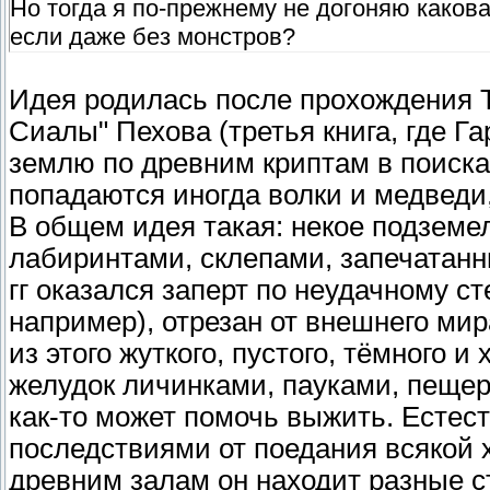
Но тогда я по-прежнему не догоняю каков
если даже без монстров?
Идея родилась после прохождения T
Сиалы" Пехова (третья книга, где Га
землю по древним криптам в поисках
попадаются иногда волки и медведи,
В общем идея такая: некое подземел
лабиринтами, склепами, запечатанн
гг оказался заперт по неудачному с
например), отрезан от внешнего мир
из этого жуткого, пустого, тёмного 
желудок личинками, пауками, пещер
как-то может помочь выжить. Естес
последствиями от поедания всякой 
древним залам он находит разные с