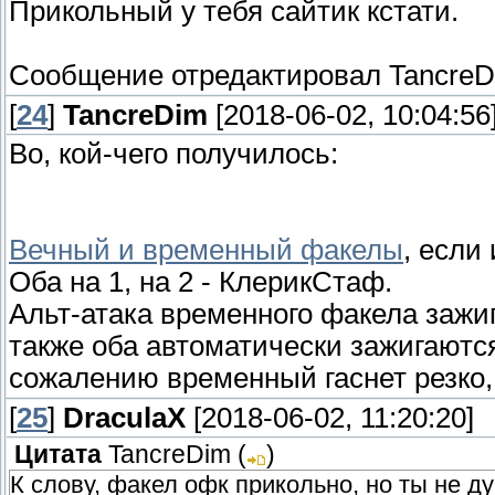
Прикольный у тебя сайтик кстати.
Сообщение отредактировал
Tancre
[
24
]
TancreDim
[2018-06-02, 10:04:56
Во, кой-чего получилось:
Вечный и временный факелы
, если
Оба на 1, на 2 - КлерикСтаф.
Альт-атака временного факела зажиг
также оба автоматически зажигаютс
сожалению временный гаснет резко, 
[
25
]
DraculaX
[2018-06-02, 11:20:20]
Цитата
TancreDim
(
)
К слову, факел офк прикольно, но ты не д