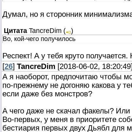
Думал, но я сторонник минимализм
Цитата
TancreDim
(
)
Во, кой-чего получилось
Респект! А у тебя круто получается
[
26
]
TancreDim
[2018-06-02, 18:20:49
А я наоборот, предпочитаю чтобы мо
по-прежнему не догоняю какова у т
если даже без монстров?
А чего даже не скачал факелы? Или
Во-первых, у меня в приоритете со
бестиария первых двух Дьябл для мо