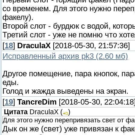
со временем. Для этого нужно переп
факелу).
Второй слот - бурдюк с водой, кото
Третий слот - уже не помню что хотел
[
18
]
DraculaX
[2018-05-30, 21:57:36]
Исправленный архив pk3 (2.60 мб)
Другое помещение, пара кнопок, пар
еды.
Голод и жажда выведены на экран.
[
19
]
TancreDim
[2018-05-30, 22:04:18
Цитата
DraculaX
(
)
Для этого нужно перепривязать свет от фа
Дык он же (свет) уже привязан к фа