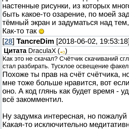
настенные рисунки, из которых мног
быть какое-то озарение, по моей за
тёмный экран и задуматься над тем,
Как-то так
[
28
]
TancreDim
[2018-06-02, 19:53:18
Цитата
DraculaX
(
)
Как это не скачал? Счётчик скачиваний сгл
стал разбирать. Тусклое освещение факел
Похоже ты прав на счёт счётчика, н
мне тоже больше нравится, вот есл
оно. А код глянь как будет время - у
всё закомментил.
Ну задумка интересная, но пожалуй
Какая-то исключительно медитатив