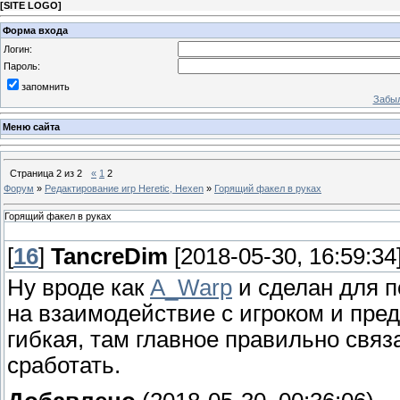
[
SITE LOGO
]
Форма входа
Логин:
Пароль:
запомнить
Забыл
Меню сайта
Страница
2
из
2
«
1
2
Форум
»
Редактирование игр Heretic, Hexen
»
Горящий факел в руках
Горящий факел в руках
[
16
]
TancreDim
[2018-05-30, 16:59:34
Ну вроде как
A_Warp
и сделан для п
на взаимодействие с игроком и пре
гибкая, там главное правильно связ
сработать.