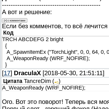
---------------------------------------------
А вот и решение:
Если без комментов, то всё лечится 
Код
TRCH ABCDEFG 2 bright
{
A_SpawnItemEx ("TorchLight", 0, 0, 64, 0,
A_WeaponReady (WRF_NOFIRE);
}
[
17
]
DraculaX
[2018-05-30, 21:51:11]
Цитата
TancreDim
(
)
A_WeaponReady (WRF_NOFIRE);
Ого. Вот это поворот! Теперь вся м
Первый слот - горящий факел (Надо 