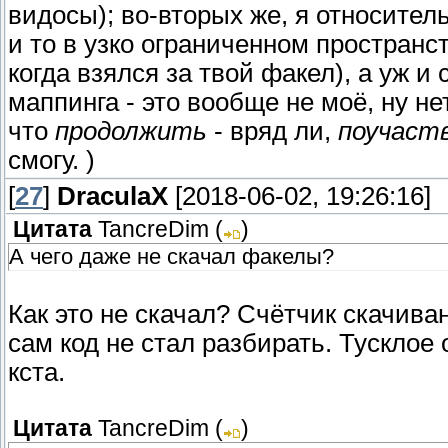
видосы); во-вторых же, я относител
и то в узко ограниченном пространс
когда взялся за твой факел), а уж и
маппинга - это вообще не моё, ну н
что
продолжить
- вряд ли,
поучаст
смогу. )
[
27
]
DraculaX
[2018-06-02, 19:26:16]
Цитата
TancreDim
(
)
А чего даже не скачал факелы?
Как это не скачал? Счётчик скачива
сам код не стал разбирать. Тускло
кста.
Цитата
TancreDim
(
)