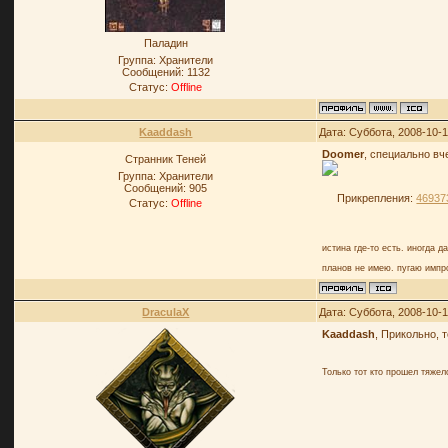
Паладин
Группа: Хранители
Сообщений:
1132
Статус:
Offline
Kaaddash
Дата: Суббота, 2008-10-1
Doomer
, специально вч
Странник Теней
Группа: Хранители
Сообщений:
905
Прикрепления:
469373
Статус:
Offline
истина где-то есть. иногда д
планов не имею. пугаю импр
DraculaX
Дата: Суббота, 2008-10-1
Kaaddash
, Прикольно, 
Только тот кто прошел тяже