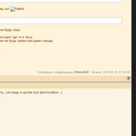
ежу ног
ни будь горы.
сходит где-то в лесу.
е ни будь замки или даже города.
DraculaX
Сообщение отредактировал
-
Четверг, 2007-03-15, 13:32:06
а...(но ведь в целом всё фентезийно...)