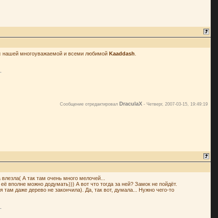
опрос нашей многоуважаемой и всеми любимой
Kaaddash
.
DraculaX
Сообщение отредактировал
-
Четверг, 2007-03-15, 19:49:19
влезла( А так там очень много мелочей...
 её вполне можно додумать))) А вот что тогда за ней? Замок не пойдёт.
там даже дерево не закончила). Да, так вот, думала... Нужно чего-то