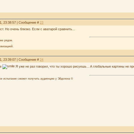
1, 23:38:57 | Сообщение #
23
ст. Но очень близко. Если с аватарой сравнить...
аже рядом.
овизацией.
1, 23:39:07 | Сообщение #
24
же
Я уже не раз говорил, что ты хорошо рисуешь... А глобальные картины не п
лое испытание сможет получить аудиенцию у Эйдолона ©