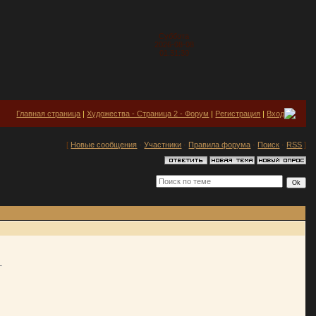
Суббота
2026-08-08
01:31:30
Главная страница
|
Художества - Страница 2 - Форум
|
Регистрация
|
Вход
[
Новые сообщения
·
Участники
·
Правила форума
·
Поиск
·
RSS
]