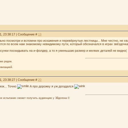
1, 23:38:17 | Сообщение #
19
льно посмотри и вспомни про искажения и перевёрнутые лестницы... Мне честно, не хв
ется по всем нам знакомому невидимому пути, который обозначался в играх звёздочкам
сунки поскидывать на и-фолдер, а то я уменьшаю размер и мелких деталей не видно(
аже рядом.
овизацией.
1, 23:38:27 | Сообщение #
20
амок... Точно
А про дорожку я уж догадался
лое испытание сможет получить аудиенцию у Эйдолона ©