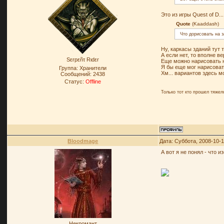
Это из игры Quest of D.
Quote
(Kaaddash)
Что дорисовать на з
Ну, каркасы зданий тут 
А если нет, то вполне 
Sεrpεñτ Rιdεr
Еще можно нарисовать на
Я бы еще мог нарисоват
Группа: Хранители
Хм... вариантов здесь м
Сообщений:
2438
Статус:
Offline
Только тот кто прошел тяже
Bloodmage
Дата: Суббота, 2008-10-1
А вот я не понял - что 
Некромант