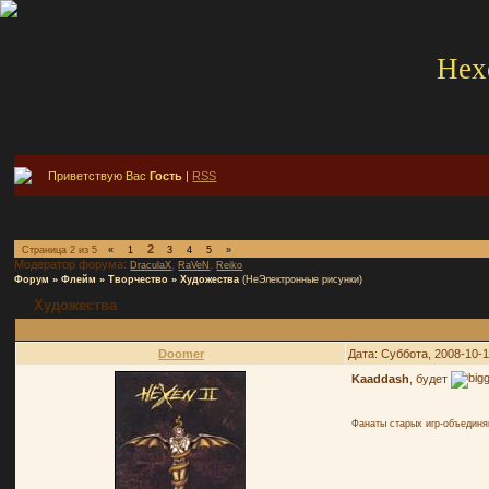
Hex
Приветствую Вас
Гость
|
RSS
2
Страница
2
из
5
«
1
3
4
5
»
Модератор форума:
,
,
DraculaX
RaVeN
Reiko
Форум
»
Флейм
»
Творчество
»
Художества
(НеЭлектронные рисунки)
Художества
Doomer
Дата: Суббота, 2008-10-1
Kaaddash
, будет
Фанаты старых игр-объединя