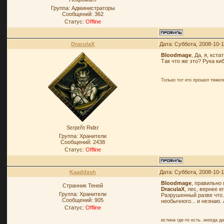
Группа: Администраторы
Сообщений:
362
Статус:
Offline
DraculaX
Дата: Суббота, 2008-10-1
Bloodmage
, Да, я, кс
Так что же это? Рука ки
Только тот кто прошел тяже
Sεrpεñτ Rιdεr
Группа: Хранители
Сообщений:
2438
Статус:
Offline
Kaaddash
Дата: Суббота, 2008-10-1
Bloodmage
, правильно
Странник Теней
DraculaX
, лес, вернее 
Группа: Хранители
Разрушенный разве что. 
Сообщений:
905
необычного... и незнаю. А 
Статус:
Offline
истина где-то есть. иногда д