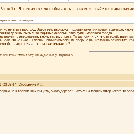
.. Вроде бы... Я не играл, но у меня обоина есть со знаком, который у него нарисовал м
аднем плане, посоветуйте:
точно не вписываются... Здесь реально может подойти река или озеро, а дальше, какие 
вероятно должны быть либо мертвые деревья, либо руины древнего города.
 заднем плане деревья, такие, как то, справа. Тогда получится, что все действие прои
ь необычные скалы, словно шпили взмывающие вверх, а на них можно разместить каки
ожет быть много. Ну а ты сама как считаешь?
лое испытание сможет получить аудиенцию у Эйдолона ©
1, 23:39:47 | Сообщение #
28
изображено в правом нижнем углу, около дерева? Похоже на манипулятор какого-то робот