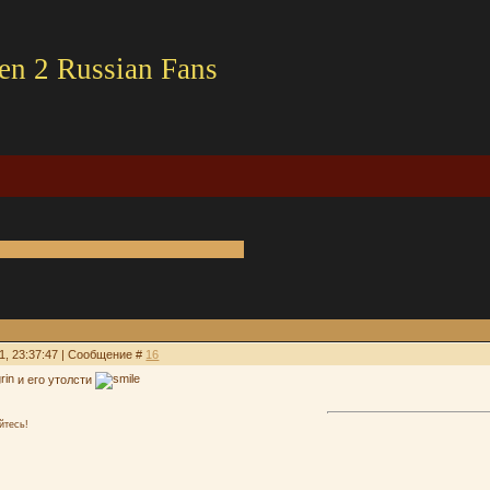
en 2 Russian Fans
1, 23:37:47 | Сообщение #
16
и его утолсти
йтесь!