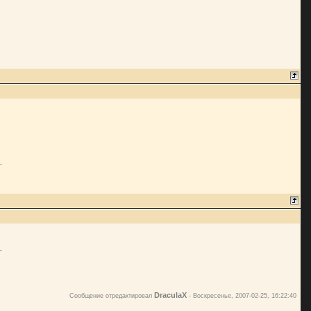
DraculaX
Сообщение отредактировал
-
Воскресенье, 2007-02-25, 16:22:40