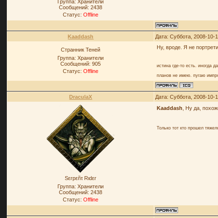
Группа: Хранители
Сообщений:
2438
Статус:
Offline
Kaaddash
Дата: Суббота, 2008-10-1
Ну, вроде. Я не портрети
Странник Теней
Группа: Хранители
Сообщений:
905
истина где-то есть. иногда д
Статус:
Offline
планов не имею. пугаю импр
DraculaX
Дата: Суббота, 2008-10-1
Kaaddash
, Ну да, похо
Только тот кто прошел тяже
Sεrpεñτ Rιdεr
Группа: Хранители
Сообщений:
2438
Статус:
Offline