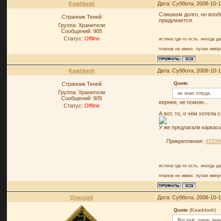
Kaaddash
Дата: Суббота, 2008-10-1
Слишком долго, но вооб
Странник Теней
придумается.
Группа: Хранители
Сообщений:
905
Статус:
Offline
истина где-то есть. иногда д
планов не имею. пугаю импр
Kaaddash
Дата: Суббота, 2008-10-1
Quote
Странник Теней
Группа: Хранители
не знаю откуда,
Сообщений:
905
вернее, не помню...
Статус:
Offline
А вот, то, о чём хотела
У же предлагали каркас
Прикрепления:
43339
истина где-то есть. иногда д
планов не имею. пугаю импр
DraculaX
Дата: Суббота, 2008-10-1
Quote
(Kaaddash)
Вот ещё, очень знак