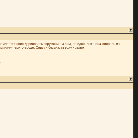
атило терпения дорисовать окружение, а там, по идее, лестница-спираль из
и-или-чем-то-вроде. Снизу - бездна, сверху - замок.