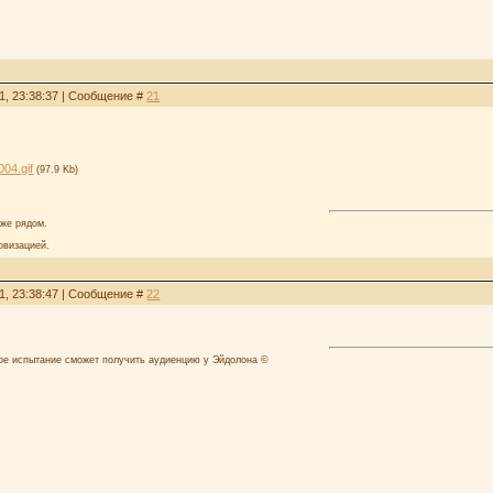
1, 23:38:37 | Сообщение #
21
04.gif
(97.9 Kb)
аже рядом.
овизацией.
1, 23:38:47 | Сообщение #
22
лое испытание сможет получить аудиенцию у Эйдолона ©