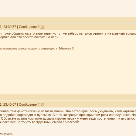
1, 23:39:57 | Сообщение #
29
тати, тоже обратил на это внимание, но тут же забыл, пытаясь ответить на главный в
борга? Или это просто похоже на нее?
лое испытание сможет получить аудиенцию у Эйдолона ©
1, 23:40:07 | Сообщение #
30
 понял, там действительно остатки машин. Качество пришлось ухудшить, чтоб картинка 
его подобие, переходит в пустыню. А с точки зрения проэкции там река не получится. Но
Обо всём остальном тоже думала (кроме леса - у меня ведь постепенно ...и пустыня, я 
пока всё не то что-то :грустный смайл со слезой:..................
аже рядом.