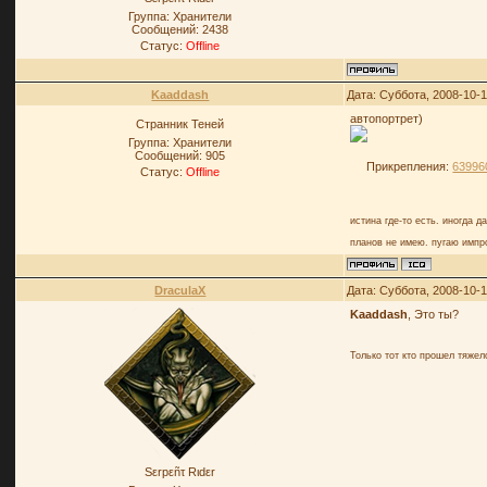
Группа: Хранители
Сообщений:
2438
Статус:
Offline
Kaaddash
Дата: Суббота, 2008-10-1
автопортрет)
Странник Теней
Группа: Хранители
Сообщений:
905
Прикрепления:
639960
Статус:
Offline
истина где-то есть. иногда д
планов не имею. пугаю импр
DraculaX
Дата: Суббота, 2008-10-1
Kaaddash
, Это ты?
Только тот кто прошел тяже
Sεrpεñτ Rιdεr