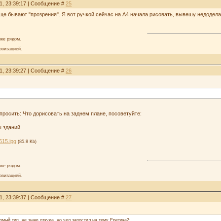
1, 23:39:17 | Сообщение #
25
ще бывают "прозрения". Я вот ручкой сейчас на А4 начала рисовать, вывешу недодела
аже рядом.
овизацией.
1, 23:39:27 | Сообщение #
26
 спросить: Что дорисовать на заднем плане, посоветуйте:
ы зданий.
615.jpg
(85.8 Kb)
аже рядом.
овизацией.
1, 23:39:37 | Сообщение #
27
омый тип, не знаю откуда, но чел запостил на тему Еретика2: