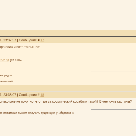
1, 23:37:57 | Сообщение #
17
ера села и вот что вышло:
52.gif
(82.8 Kb)
аже рядом.
овизацией.
1, 23:38:07 | Сообщение #
18
только мне не понятно, что там за космический кораблик такой? В чем суть картины?
лое испытание сможет получить аудиенцию у Эйдолона ©