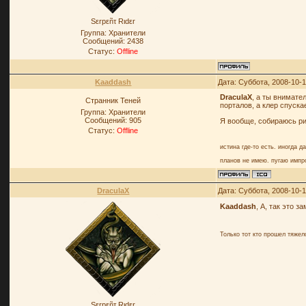
Sεrpεñτ Rιdεr
Группа: Хранители
Сообщений:
2438
Статус:
Offline
Kaaddash
Дата: Суббота, 2008-10-1
DraculaX
, а ты внимате
Странник Теней
порталов, а клер спуска
Группа: Хранители
Сообщений:
905
Я вообще, собираюсь ри
Статус:
Offline
истина где-то есть. иногда д
планов не имею. пугаю импр
DraculaX
Дата: Суббота, 2008-10-1
Kaaddash
, А, так это з
Только тот кто прошел тяже
Sεrpεñτ Rιdεr