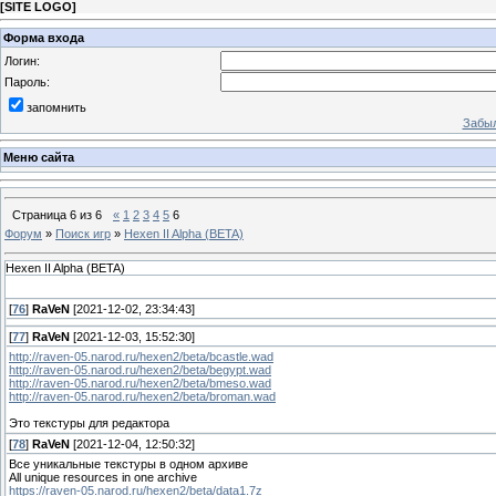
[
SITE LOGO
]
Форма входа
Логин:
Пароль:
запомнить
Забыл
Меню сайта
Страница
6
из
6
«
1
2
3
4
5
6
Форум
»
Поиск игр
»
Hexen II Alpha (BETA)
Hexen II Alpha (BETA)
[
76
]
RaVeN
[2021-12-02, 23:34:43]
[
77
]
RaVeN
[2021-12-03, 15:52:30]
http://raven-05.narod.ru/hexen2/beta/bcastle.wad
http://raven-05.narod.ru/hexen2/beta/begypt.wad
http://raven-05.narod.ru/hexen2/beta/bmeso.wad
http://raven-05.narod.ru/hexen2/beta/broman.wad
Это текстуры для редактора
[
78
]
RaVeN
[2021-12-04, 12:50:32]
Все уникальные текстуры в одном архиве
All unique resources in one archive
https://raven-05.narod.ru/hexen2/beta/data1.7z