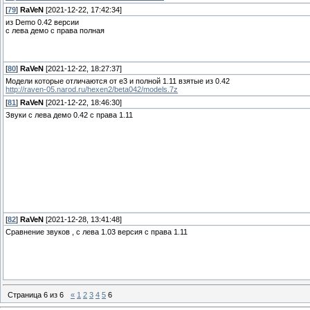
[
79
]
RaVeN
[2021-12-22, 17:42:34]
из Demo 0.42 версии
с лева демо с права полная
[
80
]
RaVeN
[2021-12-22, 18:27:37]
Модели которые отличаются от е3 и полной 1.11 взятые из 0.42
http://raven-05.narod.ru/hexen2/beta042/models.7z
[
81
]
RaVeN
[2021-12-22, 18:46:30]
Звуки с лева демо 0.42 с права 1.11
[
82
]
RaVeN
[2021-12-28, 13:41:48]
Сравнение звуков , с лева 1.03 версия с права 1.11
Страница
6
из
6
«
1
2
3
4
5
6