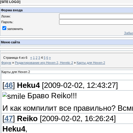
[
SITE LOGO
]
Форма входа
Логин:
Пароль:
запомнить
Забыл
Меню сайта
Страница
4
из
6
«
1
2
3
4
5
6
»
Форум
»
Редактирование игр Hexen 2, Heretic 2
»
Карты для Hexen 2
Карты для Hexen 2
[
46
]
Heku4
[2009-02-02, 12:43:27]
Браво Reiko!!!
И как компилит все правильно? Вс
[
47
]
Reiko
[2009-02-02, 16:26:24]
Heku4
,