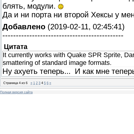
блять, модули.
Да и ни порта ни второй Хексы у мен
Добавлено
(2019-02-11, 02:45:41)
---------------------------------------------
Цитата
It currently works with Quake SPR Sprite, 
smattering of standard image formats.
Ну ахуеть теперь...
И как мне теперь
Страница
4
из
6
«
1
2
3
4
5
6
»
Полная версия сайта