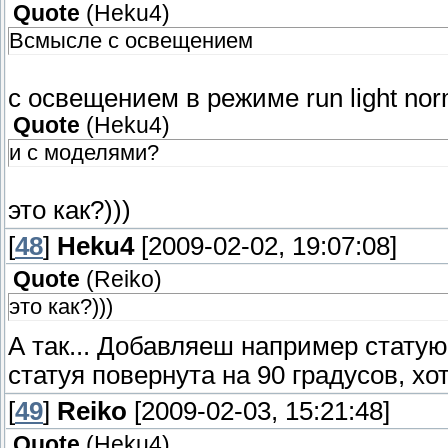
Quote
(
Heku4
)
Всмысле с освещением
с освещением в режиме run light no
Quote
(
Heku4
)
и с моделями?
это как?)))
[
48
]
Heku4
[2009-02-02, 19:07:08]
Quote
(
Reiko
)
это как?)))
А так... Добавляеш например статую
статуя повернута на 90 градусов, хо
[
49
]
Reiko
[2009-02-03, 15:21:48]
Quote
(
Heku4
)