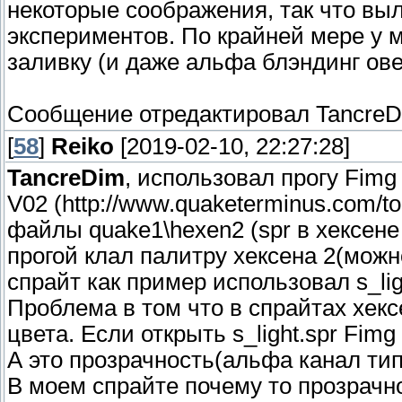
некоторые соображения, так что вы
экспериментов. По крайней мере у 
заливку (и даже альфа блэндинг ов
Сообщение отредактировал
Tancre
[
58
]
Reiko
[2019-02-10, 22:27:28]
TancreDim
, использовал прогу Fimg
V02 (http://www.quaketerminus.com/to
файлы quake1\hexen2 (spr в хексене
прогой клал палитру хексена 2(можно
спрайт как пример использовал s_ligh
Проблема в том что в спрайтах хекс
цвета. Если открыть s_light.spr Fimg
А это прозрачность(альфа канал тип
В моем спрайте почему то прозрачно