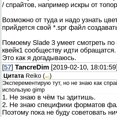
/ спрайтов, например искры от топо
Возможно от туда и надо узнать цвет
прийдется свой *.spr файл создават
Помоему Slade 3 умеет смотреть по 
квейк1 сообществу идти обращатся
Это как я догадываюсь.
[
57
]
TancreDim
[2019-02-10, 18:01:59
Цитата
Reiko
(
)
Эксперементирую тут, но не знаю как спр
использую gimp
1. Не знаю в чём ты эдитишь.
2. Не знаю специфики форматов фа
Поэтому пока не буду советовать нич