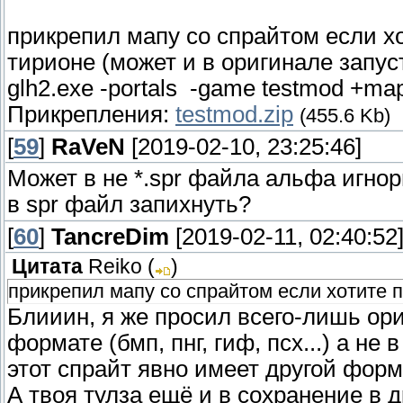
прикрепил мапу со спрайтом если хо
тирионе (может и в оригинале запус
glh2.exe -portals -game testmod +ma
Прикрепления:
testmod.zip
(455.6 Kb)
[
59
]
RaVeN
[2019-02-10, 23:25:46]
Может в не *.spr файла альфа игнор
в spr файл запихнуть?
[
60
]
TancreDim
[2019-02-11, 02:40:52
Цитата
Reiko
(
)
прикрепил мапу со спрайтом если хотите п
Блииин, я же просил всего-лишь ор
формате (бмп, пнг, гиф, псх...) а н
этот спрайт явно имеет другой фор
А твоя тулза ещё и в сохранение в д