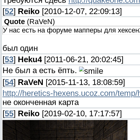
Требуются сдесь
http://quakeone.com
[
52
]
Reiko
[2010-12-07, 22:09:13]
Quote
(
RaVeN
)
У нас есть на форуме мапперы для хексен
был один
[
53
]
Heku4
[2011-06-21, 20:02:45]
Не был а есть ёпть.
[
54
]
RaVeN
[2015-11-13, 18:08:59]
http://heretics-hexens.ucoz.com/temp/
не оконченная карта
[
55
]
Reiko
[2019-02-10, 17:17:57]