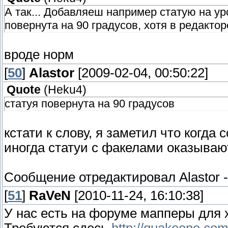
А так... Добавляеш например статую на ур
повернута на 90 градусов, хотя в редакто
вроде норм
[
50
]
Alastor
[2009-02-04, 00:50:22]
Quote
(
Heku4
)
статуя повернута на 90 градусов
кстати к слову, я заметил что когда
иногда статуи с факелами оказывают
Сообщение отредактировал
Alastor
[
51
]
RaVeN
[2010-11-24, 16:10:38]
У нас есть на форуме мапперы для 