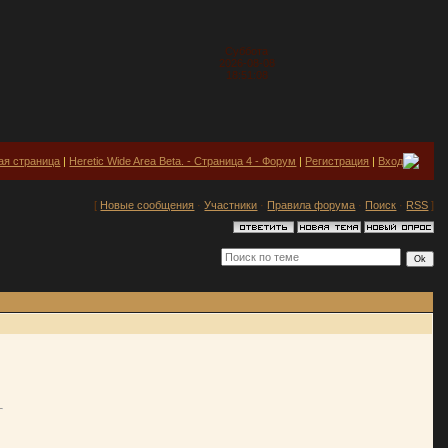
Суббота
2026-08-08
18:51:08
ая страница
|
Heretic Wide Area Beta. - Страница 4 - Форум
|
Регистрация
|
Вход
[
Новые сообщения
·
Участники
·
Правила форума
·
Поиск
·
RSS
]