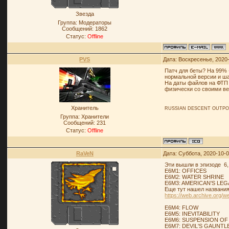
Звезда
Группа: Модераторы
Сообщений:
1862
Статус:
Offline
PVS
Дата: Воскресенье, 2020
Патч для беты? На 99% -
нормальной версии и ша
На даты файлов на ФТП 
физически со своими вер
Хранитель
RUSSIAN DESCENT OUTP
Группа: Хранители
Сообщений:
231
Статус:
Offline
RaVeN
Дата: Суббота, 2020-10-
Эти вышли в эпизоде 6,
E6M1: OFFICES
E6M2: WATER SHRINE
E6M3: AMERICAN'S LE
Еще тут нашел названия
https://web.archive.org/web
E6M4: FLOW
E6M5: INEVITABILITY
E6M6: SUSPENSION OF 
E6M7: DEVIL'S GAUNTL