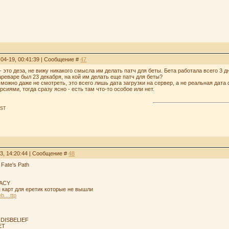
-04-19, 00:41:39 | Сообщение #
47
 это деза, не вижу никакого смысла им делать патч для беты. Бета работала всего 3 
реваре был 23 декабря, на кой им делать еще патч для беты?
можно даже не смотреть, это всего лишь дата загрузки на сервер, а не реальная дат
сиями, тогда сразу ясно - есть там что-то особое или нет.
OST
03, 14:20:44 | Сообщение #
48
 Fate's Path
GACY
 карт для еретик которые не вышли
....ttp
DISBELIEF
ET