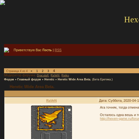
Hex
Приветствую Вас
Гость
|
RSS
4
Страница
4
из
4
«
1
2
3
Модератор форума:
,
,
DraculaX
RaVeN
Reiko
Форум
»
Главный форум
»
Heretic
»
Heretic Wide Area Beta.
(Бета Еретика.)
Heretic Wide Area Beta.
RaVeN
Дата: Суббота, 2020-04-
Ага точняк, тогда отмен
Осталось одна вешь и т
http://hexen-game.ru/fo