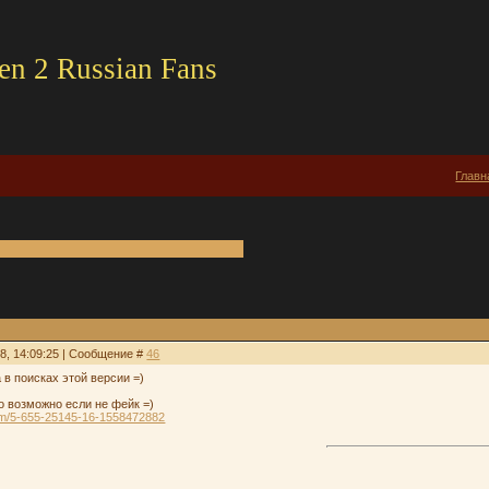
en 2 Russian Fans
Главн
18, 14:09:25 | Сообщение #
46
а в поисках этой версии =)
о возможно если не фейк =)
rum/5-655-25145-16-1558472882