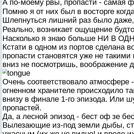
А по-моему рвы, пропасти - самая 
Помню я от них был в восторге когда
Шлепнуться лишний раз было даже,
Реально, возникает ощущение будт
Насколько я знаю больше НИ В ОДНО
Кстати в одном из портов сделана в
пропасти становятся уже не такими
вниз не посмотришь, воображение д
Очень соответствовало атмосфере -
огненном хранителе происходило там
внизу в финале 1-го эпизода. Или шу
пропастей.
Да, а лесной эпизод - бест оф зе бес
Вылезающие из-под земли дыбы, ста
ужасным (их же не видно! и вроде их