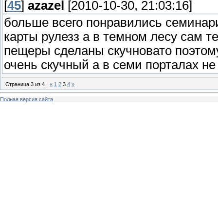
[
45
]
azazel
[2010-10-30, 21:03:16]
больше всего понравились семинар
карты рулезз а в темном лесу сам те
пещеры сделаны скучновато поэтому
очень скучный а в семи порталах не 
Страница
3
из
4
«
1
2
3
4
»
Полная версия сайта