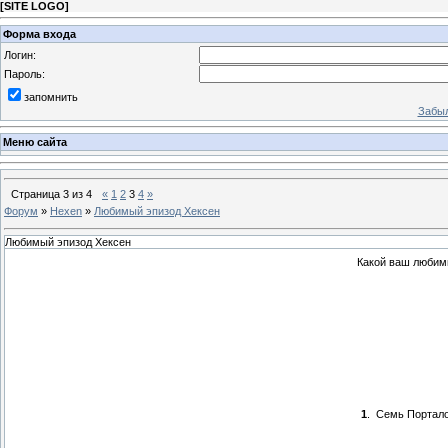
[
SITE LOGO
]
Форма входа
Логин:
Пароль:
запомнить
Забыл
Меню сайта
Страница
3
из
4
«
1
2
3
4
»
Форум
»
Hexen
»
Любимый эпизод Хексен
Любимый эпизод Хексен
Какой ваш любим
1
.
Семь Портал