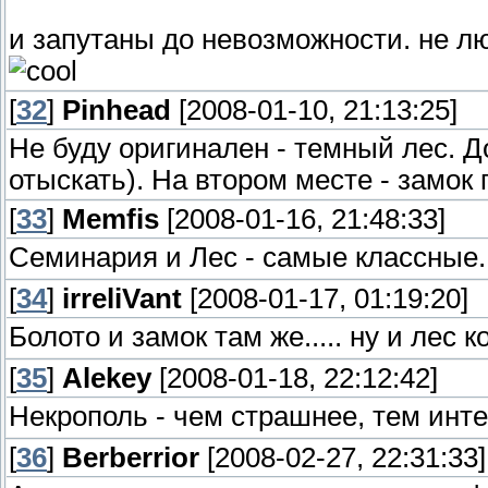
и запутаны до невозможности. не лю
[
32
]
Pinhead
[2008-01-10, 21:13:25]
Не буду оригинален - темный лес. До
отыскать). На втором месте - замок 
[
33
]
Memfis
[2008-01-16, 21:48:33]
Семинария и Лес - самые классные.
[
34
]
irreliVant
[2008-01-17, 01:19:20]
Болото и замок там же..... ну и лес 
[
35
]
Alekey
[2008-01-18, 22:12:42]
Некрополь - чем страшнее, тем интер
[
36
]
Berberrior
[2008-02-27, 22:31:33]