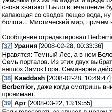
снова хватают! Было впечатление б
капающая со сводов пещер вода, ну 
болота... Мистический мир, причем
Сообщение отредактировал
Berberri
[
37
]
Урания
[2008-02-28, 00:33:36]
Нравятся: Темный Лес, а в нем Боло
Семь порталов. Из этих двух выбрать 
неплох Замок Горя. Семинария дейс
[
38
]
Kaaddash
[2008-02-28, 10:49:47]
Berberrior
, даже когда смотришь вн
пронимает.
[
39
]
Арт
[2008-03-22, 13:19:55]
Если голосовать за эпизод в целом,