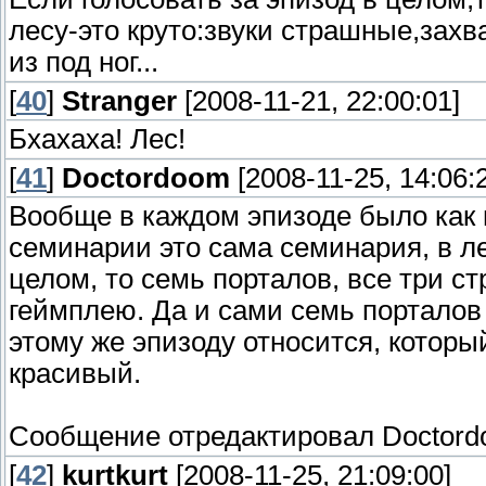
лесу-это круто:звуки страшные,за
из под ног...
[
40
]
Stranger
[2008-11-21, 22:00:01]
Бхахаха! Лес!
[
41
]
Doctordoom
[2008-11-25, 14:06:
Вообще в каждом эпизоде было как
семинарии это сама семинария, в лес
целом, то семь порталов, все три с
геймплею. Да и сами семь порталов
этому же эпизоду относится, которы
красивый.
Сообщение отредактировал
Doctor
[
42
]
kurtkurt
[2008-11-25, 21:09:00]