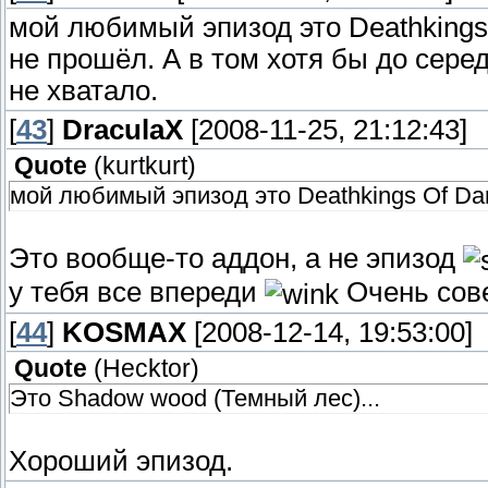
мой любимый эпизод это Deathkings
не прошёл. А в том хотя бы до сере
не хватало.
[
43
]
DraculaX
[2008-11-25, 21:12:43]
Quote
(
kurtkurt
)
мой любимый эпизод это Deathkings Of Dar
Это вообще-то аддон, а не эпизод
у тебя все впереди
Очень сов
[
44
]
KOSMAX
[2008-12-14, 19:53:00]
Quote
(
Hecktor
)
Это Shadow wood (Темный лес)...
Хороший эпизод.