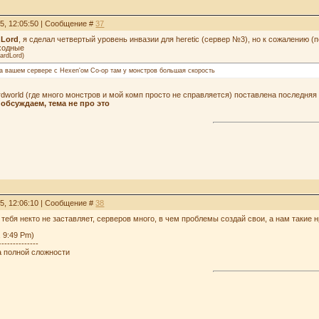
15, 12:05:50 | Сообщение #
37
dLord
, я сделал четвертый уровень инвазии для heretic (сервер №3), но к сожалению (
ыходные
ardLord
)
а вашем сервере с Hexen'ом Co-op там у монстров большая скорость
rdworld (где много монстров и мой комп просто не справляется) поставлена последняя
 обсуждаем, тема не про это
15, 12:06:10 | Сообщение #
38
 тебя некто не заставляет, серверов много, в чем проблемы создай свои, а нам такие 
, 9:49 Pm)
--------------
а полной сложности