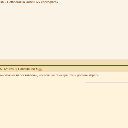
sh и Cathedral на каменных саркофагах
15, 12:05:40 | Сообщение #
36
ой сложности поставлены, настояшие геймеры так и должны играть.