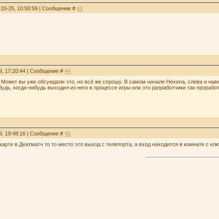
-10-25, 10:50:59 | Сообщение #
43
9, 17:20:44 | Сообщение #
44
Может вы уже обсуждали это, но всё же спрошу. В самом начале Hexenа, слева и навер
ибудь, когда-нибудь выходил из него в процессе игры или это разработчики так прораб
9, 19:48:16 | Сообщение #
45
карте в Деатматч то то место это выход с телепорта, а вход находится в комнате с клю