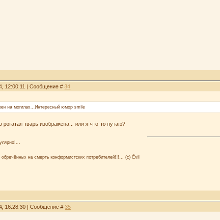
4, 12:00:11 | Сообщение #
34
жен на могилах...Интересный юмор smile
 рогатая тварь изображена... или я что-то путаю?
улярно!...
 обречённых на смерть конформистских потребителей!!!... (с) Ёvil
4, 16:28:30 | Сообщение #
35