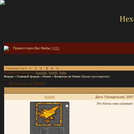
Hex
Приветствую Вас
Гость
|
RSS
3
Страница
3
из
4
«
1
2
4
»
Модератор форума:
,
,
DraculaX
RaVeN
Reiko
Форум
»
Главный форум
»
Hexen
»
Вопросы по Hexen
(Кроме прохождения!)
Вопросы по Hexen
RaVeN
Дата: Понедельник, 2007
Это Korax нам угражает