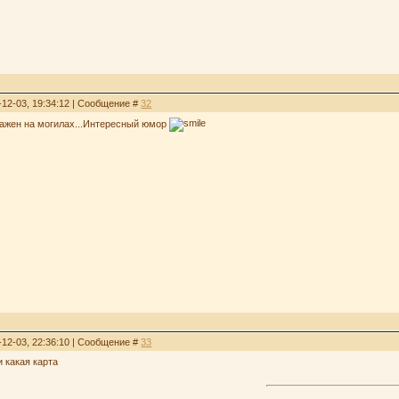
-12-03, 19:34:12 | Сообщение #
32
бражен на могилах...Интересный юмор
-12-03, 22:36:10 | Сообщение #
33
и какая карта