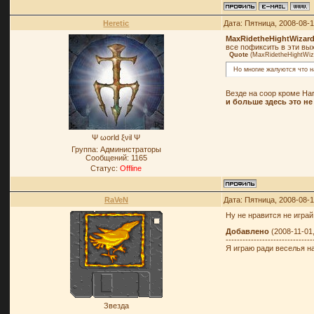
Heretic
Дата: Пятница, 2008-08-
MaxRidetheHightWizar
все пофиксить в эти в
Quote
(
MaxRidetheHightWiz
Но многие жалуются что н
Везде на coop кроме Ha
и больше здесь это не
Ψ ωοrld ξνil Ψ
Группа: Администраторы
Сообщений:
1165
Статус:
Offline
RaVeN
Дата: Пятница, 2008-08-
Ну не нравится не играй
Добавлено
(2008-11-01
-------------------------------
Я играю ради веселья н
Звезда