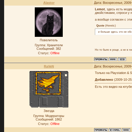
Alastor
Дата: Воскресенье, 2009
Lemot
, здесь есть мод
джойстиками, спроси у н
а вообще согласен с эт
Quote
(
Heretic
)
и больше здесь это не об
Повелитель
Группа: Хранители
Сообщений:
382
Но то было в роще, а не в го
Статус:
Offline
RaVeN
Дата: Воскресенье, 2009
Только на Playstation &
Добавлено
(2009-10-25,
-------------------------------
Есть это видео на ютубе
Звезда
Группа: Модераторы
Сообщений:
1862
Статус:
Offline