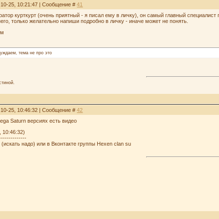
-10-25, 10:21:47 | Сообщение #
41
ератор курткурт (очень приятный - я писал ему в личку), он самый главный специалист
его, только желательно напиши подробно в личку - иначе может не понять.
им
суждаем, тема не про это
стиной.
-10-25, 10:46:32 | Сообщение #
42
 Sega Saturn версиях есть видео
 10:46:32)
--------------
 (искать надо) или в Вконтакте группы Hexen clan su