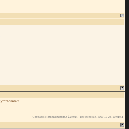
исутствовали?
Lemot
Сообщение отредактировал
-
Воскресенье, 2009-10-25, 10:01:44