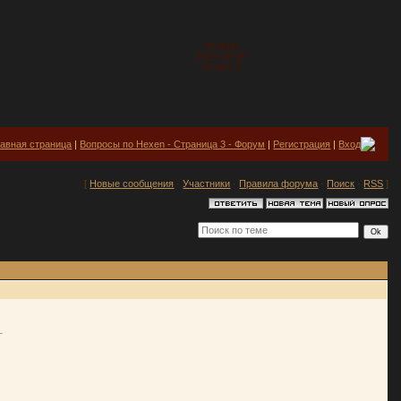
Четверг
2026-08-06
07:08:13
лавная страница
|
Вопросы по Hexen - Страница 3 - Форум
|
Регистрация
|
Вход
[
Новые сообщения
·
Участники
·
Правила форума
·
Поиск
·
RSS
]