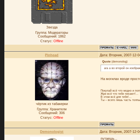
Звезда
Группа: Модераторы
Сообщений:
1862
Статус:
Offline
Pinhead
Дата: Вторник, 2007-12-0
Quote
(
demonolog
)
ага а во второй он изобра
На могилах вроде просто
Покупай всё что модно и поп
Жри всё что тебе пихают!...
В этом всё для тебя!…
Ты – всего лишь часть толпы
чёртик из табакерки
Группа: Хранители
Сообщений:
306
Статус:
Offline
Demonologist
Дата: Вторник, 2007-12-0
путаешь...