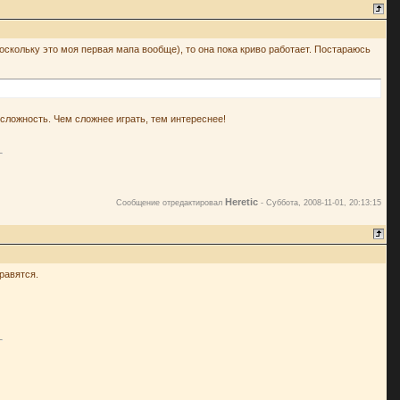
поскольку это моя первая мапа вообще), то она пока криво работает. Постараюсь
 сложность. Чем сложнее играть, тем интереснее!
Heretic
Сообщение отредактировал
-
Суббота, 2008-11-01, 20:13:15
нравятся.