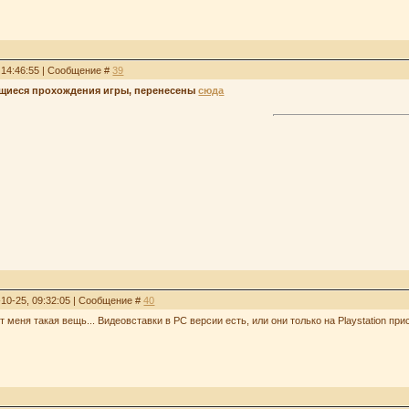
, 14:46:55 | Сообщение #
39
ющиеся прохождения игры, перенесены
сюда
-10-25, 09:32:05 | Сообщение #
40
 меня такая вещь... Видеовставки в PC версии есть, или они только на Playstation пр