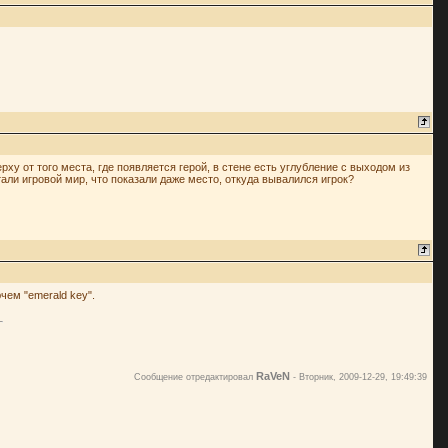
ху от того места, где появляется герой, в стене есть углубление с выходом из
отали игровой мир, что показали даже место, откуда вывалился игрок?
чем "emerald key".
RaVeN
Сообщение отредактировал
-
Вторник, 2009-12-29, 19:49:39