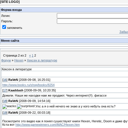
[
SITE LOGO
]
Форма входа
Логин:
Пароль:
запомнить
Забыл
Меню сайта
Страница
2
из
2
«
1
2
Форум
»
Hexen
»
Хексен в литературе
Хексен в литературе
[
16
]
RaVeN
[2008-09-08, 16:25:01]
http://www.books.ru/shop/books/8254
[
17
]
Kaaddash
[2008-09-09, 10:20:35]
Дожили. Наши же находки нам же продают. Через интернет(!!). фигассе
[
18
]
RaVeN
[2008-09-09, 14:54:16]
Упс а я о ней нечего не знаю а у кого небуть она есть?
[
19
]
RaVeN
[2008-09-22, 00:03:18]
Посмотрите это видео как я понял сушествуют книги Hexen, Heretic, Doom и даже фут
Кста вот
http://www.gamewinners.com/MAC/Hexen.htm