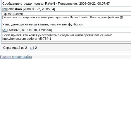
Сообщение отредактировал
RaVeN
-
Понедельник, 2008-09-22, 00:07:47
[
20
]
christian
[2008-09-22, 20:05:34]
Quote
(
RaVeN
)
Посмотрите это видео как я понял сушествуют книги Hexen, Heretic, Doom и даже футболки )))
У нас даже диски негде купить, чего уж там футболки.
[
21
]
Alexs7
[2010-10-18, 17:03:00]
Всем привет! кто хочет участвовать в создании книги еретик вот ссылка:
http://hexen.clan.su/forum/5-734-1
Страница
2
из
2
«
1
2
Полная версия сайта