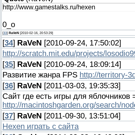
http://www.gamestalks.ru/hexen
0_o
[
33
]
RaVeN
[2010-02-16, 20:53:29]
[
34
]
RaVeN
[2010-09-24, 17:50:02]
http://scratch.mit.edu/projects/losodi
[
35
]
RaVeN
[2010-09-24, 18:09:14]
Развитие жанра FPS
http://territory-
[
36
]
RaVeN
[2011-03-03, 19:35:33]
Сайт где есть игры для яблочников 
http://macintoshgarden.org/search/no
[
37
]
RaVeN
[2011-09-30, 13:51:04]
Hexen играть с сайта