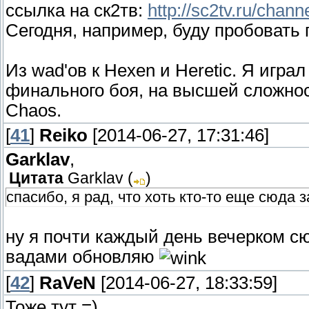
ссылка на ск2тв:
http://sc2tv.ru/chann
Сегодня, например, буду пробовать 
Из wad'ов к Hexen и Heretic. Я игра
финального боя, на высшей сложности
Chaos.
[
41
]
Reiko
[2014-06-27, 17:31:46]
Garklav
,
Цитата
Garklav
(
)
спасибо, я рад, что хоть кто-то еще сюда з
ну я почти каждый день вечерком с
вадами обновляю
[
42
]
RaVeN
[2014-06-27, 18:33:59]
Тоже тут =)