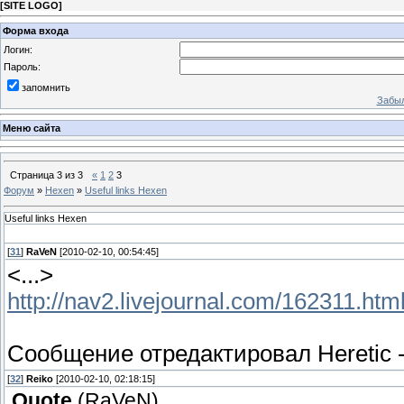
[
SITE LOGO
]
Форма входа
Логин:
Пароль:
запомнить
Забыл
Меню сайта
Страница
3
из
3
«
1
2
3
Форум
»
Hexen
»
Useful links Hexen
Useful links Hexen
[
31
]
RaVeN
[2010-02-10, 00:54:45]
<...>
http://nav2.livejournal.com/162311.htm
Сообщение отредактировал
Heretic
[
32
]
Reiko
[2010-02-10, 02:18:15]
Quote
(
RaVeN
)