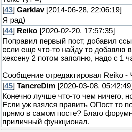
[
43
]
Garklav
[2014-06-28, 22:06:19]
Я рад)
[
44
]
Reiko
[2020-02-20, 17:57:35]
Поправил первый пост, добавил ссы
если еще что-то найду то добавлю в
хексену 2 потом заполню, надо с 1 ч
Сообщение отредактировал
Reiko
-
[
45
]
TancreDim
[2020-03-08, 05:42:49
Конечно лучше что-то чем ничего, н
Если уж взялся править ОПост то п
прямо в самом посте? Благо форумн
приличный функционал.