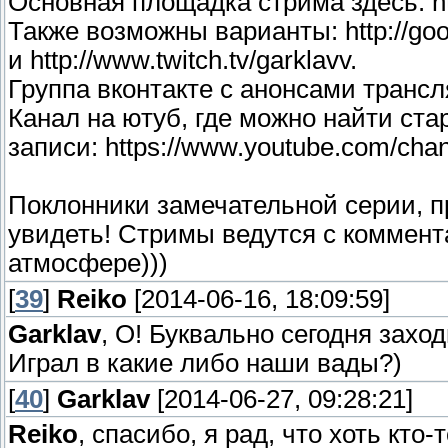
Основная площадка стрима здесь: http
Также возможны варианты: http://goo
и http://www.twitch.tv/garklavv.
Группа вконтакте с анонсами трансля
Канал на ютуб, где можно найти ста
записи: https://www.youtube.com/c
Поклонники замечательной серии, п
увидеть! Стримы ведутся с коммент
атмосфере)))
[
39
]
Reiko
[2014-06-16, 18:09:59]
Garklav
, О! Буквально сегодня заход
Играл в какие либо наши вады?)
[
40
]
Garklav
[2014-06-27, 09:28:21]
Reiko
, спасибо, я рад, что хоть кто