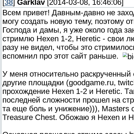
[
38
]
Garklav
[2014-03-08, 16:46:06]
Всем привет! Давным-давно не захо
могу создать новую тему, поэтому о
Господа и дамы, я уже около года з
стримлю Hexen 1-2, Heretic - свои 
разу не видел, чтобы это стримилос
вспомнил про этот сайт раньше.
У меня относительно раскрученный 
другие площадки (goodgame.ru, twitc
прохождение Hexen 1-2 и Heretic. Та
последней сложности прошел на стр
та еще боль и унижение))), Masters 
Treasure Chest. Обожаю я Hexen и Her