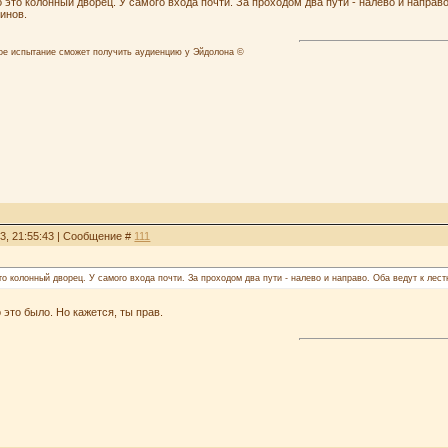
то это колонный дворец. У самого входа почти. За проходом два пути - налево и напра
оинов.
лое испытание сможет получить аудиенцию у Эйдолона ©
13, 21:55:43 | Сообщение #
111
то колонный дворец. У самого входа почти. За проходом два пути - налево и направо. Оба ведут к лес
 это было. Но кажется, ты прав.