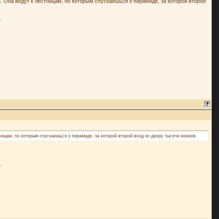
во. Оба ведут к лестницам, по которым спускаешься к пирамиде, за которой второй
тницам, по которым спускаешься к пирамиде, за которой второй вход ко двору тысячи воинов.