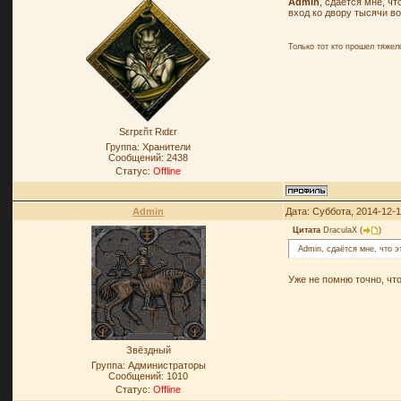
Admin
, сдаётся мне, ч
вход ко двору тысячи в
Только тот кто прошел тяже
Sεrpεñτ Rιdεr
Группа: Хранители
Сообщений:
2438
Статус:
Offline
Admin
Дата: Суббота, 2014-12-
Цитата
DraculaX
(
)
Admin, сдаётся мне, что э
Уже не помню точно, что
Звёздный
Группа: Администраторы
Сообщений:
1010
Статус:
Offline