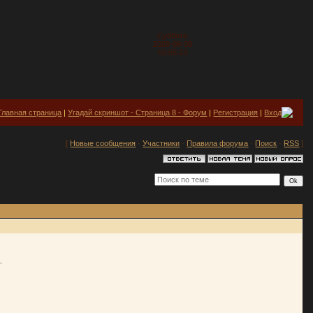
Суббота
2026-08-08
02:55:23
Главная страница
|
Угадай скриншот - Страница 8 - Форум
|
Регистрация
|
Вход
[
Новые сообщения
·
Участники
·
Правила форума
·
Поиск
·
RSS
]