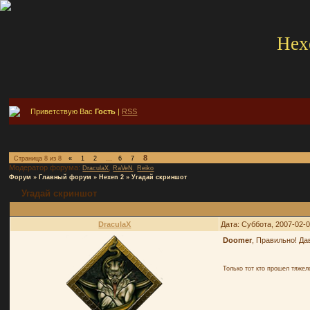
Hex
Приветствую Вас
Гость
|
RSS
8
Страница
8
из
8
«
1
2
…
6
7
Модератор форума:
,
,
DraculaX
RaVeN
Reiko
Форум
»
Главный форум
»
Hexen 2
»
Угадай скриншот
Угадай скриншот
DraculaX
Дата: Суббота, 2007-02-
Doomer
, Правильно! Д
Только тот кто прошел тяже