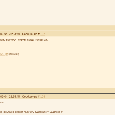
-02-04, 23:33:49 | Сообщение #
107
ьно выложит скрин, когда появится.
825.jpg
(10.6 Kb)
-02-04, 23:35:45 | Сообщение #
108
ека...
лое испытание сможет получить аудиенцию у Эйдолона ©