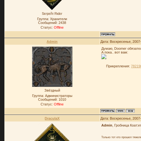
Sεrpεñτ Rιdεr
Группа: Хранители
Сообщений:
2438
Статус:
Offline
Admin
Дата: Воскресенье, 2007
Думаю, Doomer обязател
А пока.. вот вам:
Прикрепления:
78219
Звёздный
Группа: Администраторы
Сообщений:
1010
Статус:
Offline
DraculaX
Дата: Воскресенье, 2007
Admin
, Гробница Коатэп
Только тот кто прошел тяже