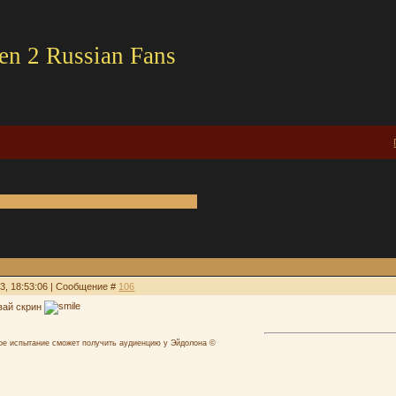
en 2 Russian Fans
03, 18:53:06 | Сообщение #
106
авай скрин
лое испытание сможет получить аудиенцию у Эйдолона ©