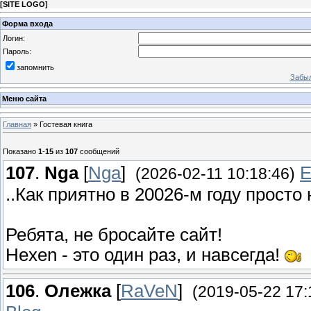
[
SITE LOGO
]
Форма входа
Логин:
Пароль:
запомнить
Забыл
Меню сайта
Главная
»
Гостевая книга
Показано
1
-
15
из
107
сообщений
107
.
Nga
[
Nga
]
E
(2026-02-11 10:18:46)
..Как приятно в 20026-м году прос
Ребята, не бросайте сайт!
Hexen - это один раз, и навсегда!
106
.
Олежка
[
RaVeN
]
(2019-05-22 17: