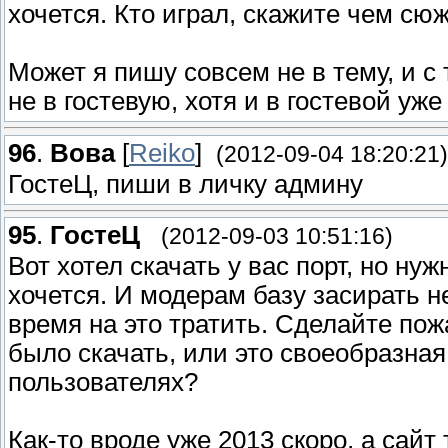
хочется. Кто играл, скажите чем сю
Может я пишу совсем не в тему, и с
не в гостевую, хотя и в гостевой уж
96
.
Вова
[
Reiko
]
(2012-09-04 18:20:21)
ГостеЦ, пиши в личку админу
95
.
ГостеЦ
(2012-09-03 10:51:16)
Вот хотел скачать у вас порт, но нуж
хочется. И модерам базу засирать 
время на это тратить. Сделайте по
было скачать, или это своеобразная
пользователях?
Как-то вроде уже 2013 скоро, а сайт