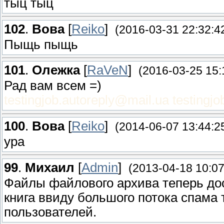
тыц тыц
102
.
Вова
[
Reiko
]
(2016-03-31 22:32:4
Пыщь пыщь
101
.
Олежка
[
RaVeN
]
(2016-03-25 15:
Рад вам всем =)
testingjob.autoreply@mail.ua
testingj
100
.
Вова
[
Reiko
]
(2014-06-07 13:44:2
ура
99
.
Михаил
[
Admin
]
(2013-04-18 10:07
Файлы файлового архива теперь дос
книга ввиду большого потока спама
пользователей.