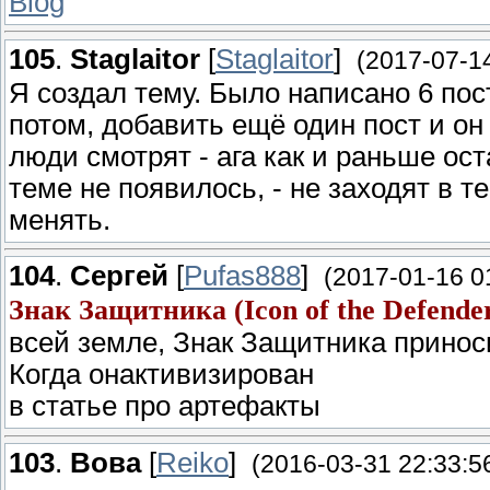
Blog
105
.
Staglaitor
[
Staglaitor
]
(2017-07-14
Я создал тему. Было написано 6 пос
потом, добавить ещё один пост и он 
люди смотрят - ага как и раньше ост
теме не появилось, - не заходят в 
менять.
104
.
Сергей
[
Pufas888
]
(2017-01-16 0
Знак Защитника (Icon of the Defende
всей земле, Знак Защитника принос
Когда онактивизирован
в статье про артефакты
103
.
Вова
[
Reiko
]
(2016-03-31 22:33:5