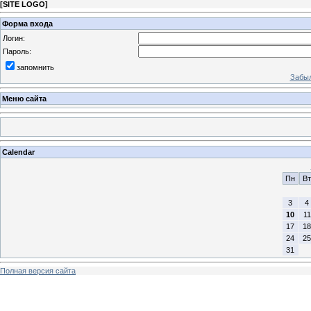
[
SITE LOGO
]
Форма входа
Логин:
Пароль:
запомнить
Забыл
Меню сайта
Calendar
Пн
Вт
3
4
10
11
17
18
24
25
31
Полная версия сайта