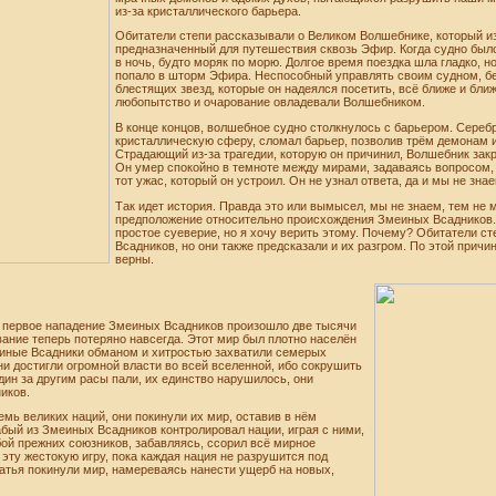
из-за кристаллического барьера.
Обитатели степи рассказывали о Великом Волшебнике, который из
предназначенный для путешествия сквозь Эфир. Когда судно было 
в ночь, будто моряк по морю. Долгое время поездка шла гладко, 
попало в шторм Эфира. Неспособный управлять своим судном, 
блестящих звезд, которые он надеялся посетить, всё ближе и ближ
любопытство и очарование овладевали Волшебником.
В конце концов, волшебное судно столкнулось с барьером. Сереб
кристаллическую сферу, сломал барьер, позволив трём демонам 
Страдающий из-за трагедии, которую он причинил, Волшебник закр
Он умер спокойно в темноте между мирами, задаваясь вопросом,
тот ужас, который он устроил. Он не узнал ответа, да и мы не знае
Так идет история. Правда это или вымысел, мы не знаем, тем не 
предположение относительно происхождения Змеиных Всадников. 
простое суеверие, но я хочу верить этому. Почему? Обитатели с
Всадников, но они также предсказали и их разгром. По этой причи
верны.
 первое нападение Змеиных Всадников произошло две тысячи
звание теперь потеряно навсегда. Этот мир был плотно населён
ные Всадники обманом и хитростью захватили семерых
и достигли огромной власти во всей вселенной, ибо сокрушить
дин за другим расы пали, их единство нарушилось, они
иков.
мь великих наций, они покинули их мир, оставив в нём
бый из Змеиных Всадников контролировал нации, играя с ними,
бой прежних союзников, забавляясь, ссорил всё мирное
эту жестокую игру, пока каждая нация не разрушится под
ратья покинули мир, намереваясь нанести ущерб на новых,