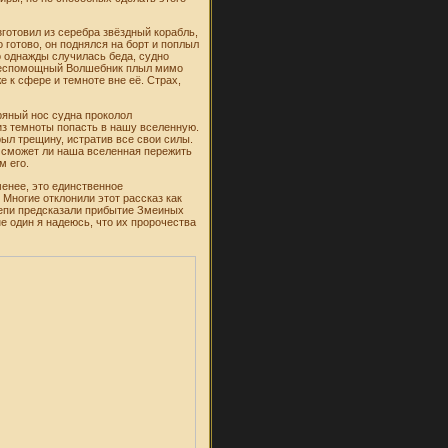
готовил из серебра звёздный корабль,
готово, он поднялся на борт и поплыл
но однажды случилась беда, судно
беспомощный Волшебник плыл мимо
е к сфере и темноте вне её. Страх,
ряный нос судна проколол
из темноты попасть в нашу вселенную.
ыл трещину, истратив все свои силы.
 сможет ли наша вселенная пережить
м его.
менее, это единственное
Многие отклонили этот рассказ как
тепи предсказали прибытие Змеиных
не один я надеюсь, что их пророчества