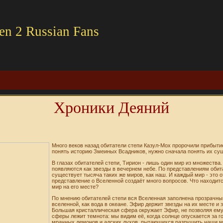
en 2 Russian Fans
Хроники Деяний
Много веков назад обитатели степи Казул-Мох пророчили прибыти
понять историю Змеиных Всадников, нужно сначала понять их су
В глазах обитателей степи, Тирион - лишь один мир из множества
появляются как звезды в вечернем небе. По представлениям обит
существует тысяча таких же миров, как наш. И каждый мир - это о
представление о Вселенной создаёт много вопросов. Что находит
мир на его месте?
По мнению обитателей степи вся Вселенная заполнена прозрачны
вселенной, как вода в океане. Эфир держит звезды на их месте и
Большая кристаллическая сфера окружает Эфир, не позволяя ему
сферы лежит темнота: мы видим её, когда солнце опускается за го
мрачных демонов и адских духов, пытающихся разрушить наши ми