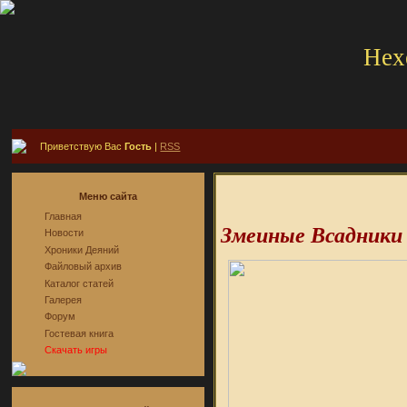
Hex
Приветствую Вас
Гость
|
RSS
Меню сайта
Главная
Змеиные Всадники
Новости
Хроники Деяний
Файловый архив
Каталог статей
Галерея
Форум
Гостевая книга
Скачать игры