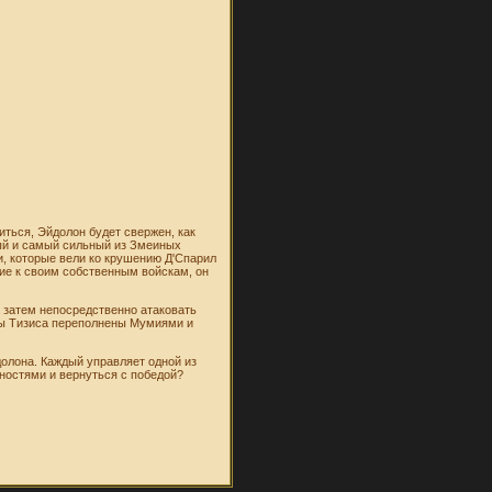
иться, Эйдолон будет свержен, как
ый и самый сильный из Змеиных
и, которые вели ко крушению Д'Спарил
ние к своим собственным войскам, он
а затем непосредственно атаковать
ды Тизиса переполнены Мумиями и
олона. Каждый управляет одной из
ностями и вернуться с победой?