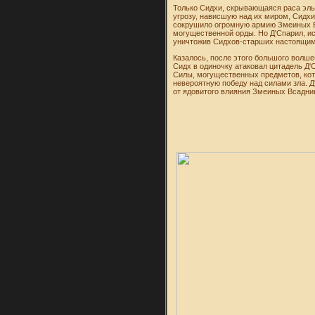
Только Сидхи, скрывающаяся раса эл
угрозу, нависшую над их миром, Сидх
сокрушило огромную армию Змеиных В
могущественной орды. Но Д'Спарил, и
уничтожив Сидхов-старших настоящим
Казалось, после этого большого волше
Сидх в одиночку атаковал цитадель Д
Силы, могущественных предметов, кот
невероятную победу над силами зла. Д
от ядовитого влияния Змеиных Всадни