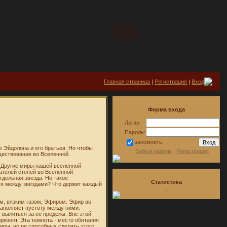
Четверг
2026-08-06
22:19:55
Главная страница
|
Регистрация
|
Вход
Форма входа
Логин:
Пароль:
запомнить
е Эйдолона и его братьев. Но чтобы
Забыл пароль
|
Регистрация
ществование во Вселенной.
. Другие миры нашей вселенной
ателей степей во Вселенной
тдельная звезда. Но такое
Статистика
ся между звёздами? Что держит каждый
м, вязким газом, Эфиром. Эфир во
 заполняет пустоту между ними.
 вылиться за её пределы. Вне этой
ризонт. Эта темнота - место обитания
ры, но не способных сделать этого