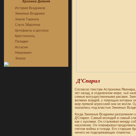
Хроники Деяний
История Всадников
Змеиные Всадники
Земли Тириона
Слуги Эйдолона
Артефакты и доспехи
Крестоносец
Паладин
Ассасин
Некромант
Эпилог
Д’Спарил
Согласно текстам Астронома Явенара,
лет назад, в отдаленном мире, чьё на
семью могущественными расами. Змеи
великих вождей, с помощью которых он
мир прямой агрессией они не могли. О
оказались под властью Змеиных Всадн
Когда Змеиные Всадники разгромили се
Д'Спарил. Самый молодой и самый сла
как с куклами. Он сталкивал между со
население. Он планировал продолжать 
гнётом войны и голода. Его старшие б
ничего не подозревающих планетах.