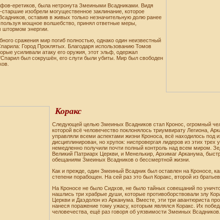
ьфов-еретиков, была нетронута Змеиными Всадниками. Видя
и-старшие изобрели могущественное заклинание, которое
садников, оставив в живых только незначительную долю ранее
спользуя мощное волшебство, принял ответные меры,
 штормом энергии.
бного сражения мир погиб полностью, однако один неизвестный
'Спарила: Город Проклятых. Благодаря использованию Томов
орые усиливали атаку его оружия, этот эльф, одержал
'Спарил был сокрушён, его слуги были убиты. Мир был свободен
ков.
Коракс
Следующей целью Змеиных Всадников стал Кронос, огромный чел
которой всё человечество поклонялось триумвирату Легиона, Арк
управляли всеми аспектами жизни Кроноса, всё находилось под 
дисциплинирован, но хрупок: ниспровергая лидеров из этих трех
немедленно получили почти полный контроль над всем миром. Зе
Великий Патриарх Церкви, и Менелькир, Архимаг Арканума, быстр
обещаниям Змеиных Всадников о бессмертной жизни.
Как и прежде, один Змеиный Всадник был оставлен на Кроносе, ка
степени порабощен. На сей раз это был Коракс, второй из братьев
На Кроносе не было Сидхов, не было тайных совещаний по уничт
нашлись три храбрые души, которые противоборствовали злу Кора
Церкви и Даэдолон из Арканума. Вместе, эти три авантюриста пр
нанеся поражение тому ужасу, которым являлся Коракс. Их побед
человечества, ещё раз говоря об уязвимости Змеиных Всадников