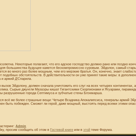
солютна. Некоторые полагают, что его адское господство должно рано или поздно конч
о для большинства будущее кажется бескомпромиссно суровым. Эйдолон, самый стар
тся во много раз более мощным, чем его мерзкие братья. Он, конечно, знает слабост
 от подобных обстоятельств. В действительности он уже принял такие меры: в дополне
 и армий Д'Спарила.
л вызов Эйдолону, должен сначала уничтожить его слуг на всех четырех континентах, 
велика. Сырые джунгли Мазаэры кишат Гигантскими Скорпионами и Ягуарами, пирами
ы разрушенные города Септимуса и зубчатые стены Блэкмарша.
тся всё же более страшные вещи: Четыре Всадника Апокалипсиса, генералы армий Эйд
жен быть побежден. Сможет ли герой, даже мощный, выстоять перед всеми этими опас
астеринг:
Admin
бку, просим сообщить об этом в
Гостевой книге
или в
этой
теме Форума.