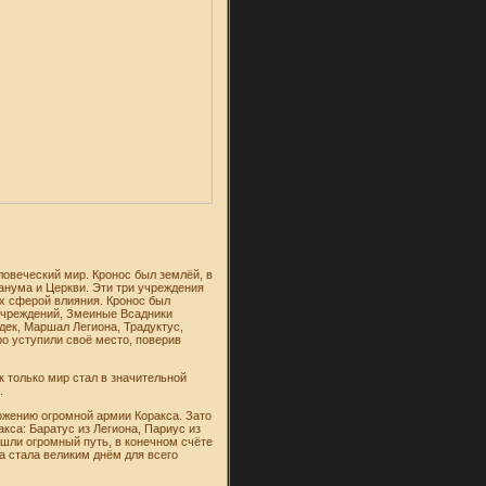
овеческий мир. Кронос был землёй, в
анума и Церкви. Эти три учреждения
их сферой влияния. Кронос был
 учреждений, Змеиные Всадники
дек, Маршал Легиона, Традуктус,
о уступили своё место, поверив
к только мир стал в значительной
.
ожению огромной армии Коракса. Зато
кса: Баратус из Легиона, Париус из
ошли огромный путь, в конечном счёте
а стала великим днём для всего
.