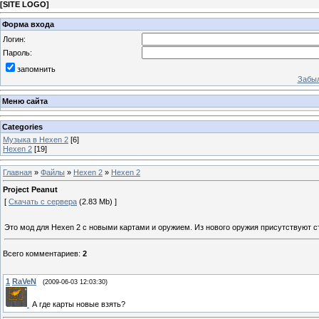
[
SITE LOGO
]
Форма входа
Логин:
Пароль:
запомнить
Забыл
Меню сайта
Categories
Музыка в Hexen 2
[6]
Hexen 2
[19]
Главная
»
Файлы
»
Hexen 2
»
Hexen 2
Project Peanut
[
Скачать с сервера
(2.83 Mb) ]
Это мод для Hexen 2 с новыми картами и оружием. Из нового оружия присутствуют с
Всего комментариев
:
2
1
RaVeN
(2009-06-03 12:03:30)
А где карты новые взять?