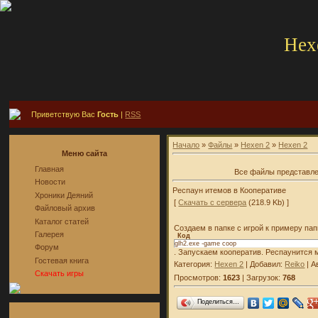
Hex
Приветствую Вас
Гость
|
RSS
Начало
»
Файлы
»
Hexen 2
»
Hexen 2
Меню сайта
Главная
Все файлы представле
Новости
Респаун итемов в Кооперативе
Хроники Деяний
[
Скачать с сервера
(218.9 Kb) ]
Файловый архив
Каталог статей
Создаем в папке с игрой к примеру па
Галерея
Код
glh2.exe -game coop
Форум
. Запускаем кооператив. Респаунится
Гостевая книга
Категория:
Hexen 2
| Добавил:
Reiko
| А
Скачать игры
Просмотров:
1623
| Загрузок:
768
Поделиться…