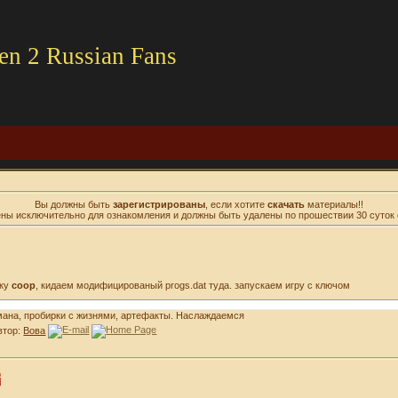
en 2 Russian Fans
Вы должны быть
зарегистрированы
, если хотите
скачать
материалы!!
ны исключительно для ознакомления и должны быть удалены по прошествии 30 суток 
пку
coop
, кидаем модифицированый progs.dat туда. запускаем игру с ключом
 мана, пробирки с жизнями, артефакты. Наслаждаемся
втор:
Вова