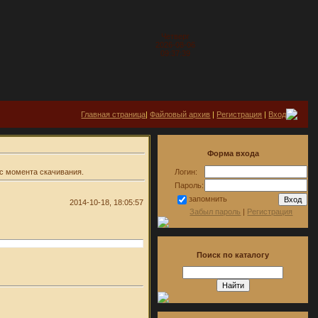
Четверг
2026-08-06
09:37:39
Главная страница
|
Файловый архив
|
Регистрация
|
Вход
Форма входа
с момента скачивания.
Логин:
Пароль:
запомнить
2014-10-18, 18:05:57
Забыл пароль
|
Регистрация
Поиск по каталогу