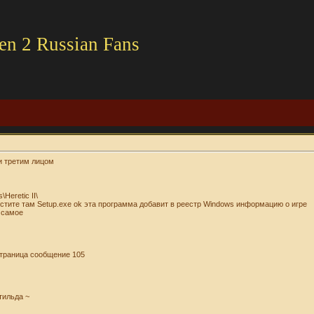
en 2 Russian Fans
 и третим лицом
Heretic II\
пустите там Setup.exe ok эта программа добавит в реестр Windows информацию о игре
е самое
 страница сообщение 105
тильда ~