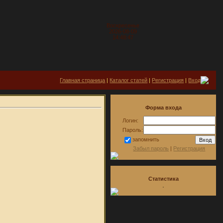
Воскресенье
2026-08-09
14:48:47
Главная страница
|
Каталог статей
|
Регистрация
|
Вход
Форма входа
Логин:
Пароль:
запомнить
Забыл пароль
|
Регистрация
Статистика