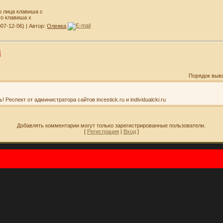
го лица клавиша c
его клавиша x
07-12-06) | Автор:
Олежка
Порядок выв
Респект от администратора сайтов incestick.ru и individualcki.ru
Добавлять комментарии могут только зарегистрированные пользователи.
[
Регистрация
|
Вход
]