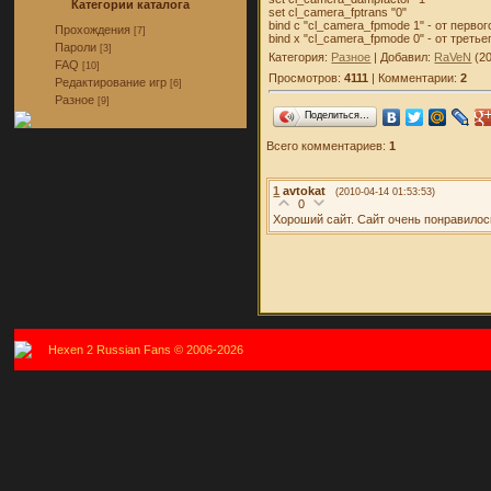
Категории каталога
set cl_camera_fptrans "0"
bind c "cl_camera_fpmode 1" - от перво
Прохождения
[7]
bind x "cl_camera_fpmode 0" - от треть
Пароли
[3]
Категория:
Разное
| Добавил:
RaVeN
(20
FAQ
[10]
Просмотров:
4111
| Комментарии:
2
Редактирование игр
[6]
Разное
[9]
Поделиться…
Всего комментариев:
1
1
avtokat
(2010-04-14 01:53:53)
0
Хороший сайт. Сайт очень понравилось! 
Hexen 2 Russian Fans © 2006-2026