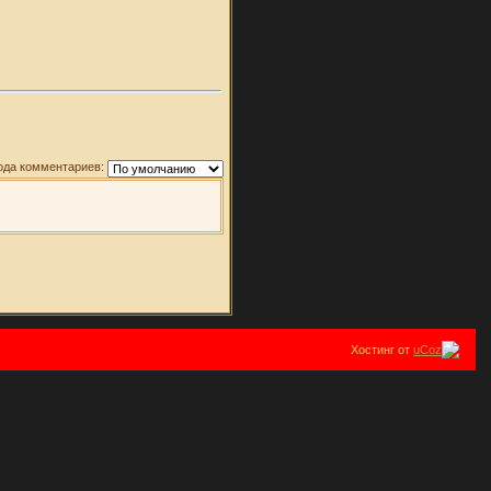
ода комментариев:
Хостинг от
uCoz