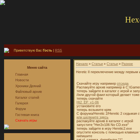
Hex
Приветствую Вас
Гость
|
RSS
Начало
»
Статьи
»
Статьи
»
Разное
Меню сайта
Heretic II переключение между первым
Главная
Новости
Скачайте игру например
отсюда
Хроники Деяний
Распакуйте архив например в C:\Games\
теперь зайдите в каталог с игрой и за
Файловый архив
//или другой фаил который делает тож
Каталог статей
теперь скачайте
Ht2_EP_v1-06
Галерея
установите его
Форум
теперь возьмите кряк
С форума/Heretic 2/Heretic 2 седьмая
Гостевая книга
или шелкните здесь
Скачать игры
распакуйте архив в каталог с игрой
запустите "Her2v106 No CD.exe"
теперь зайдите в игру Heretic2.exe
опустите консоль с помощью клавиши 
нипишите
set cl_camera_dampfactor "1"