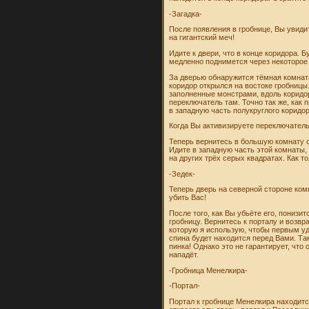
-Загадка-
После появления в гробнице, Вы увиди
на гигантский меч!
Идите к двери, что в конце коридора. 
медленно поднимется через некоторое
За дверью обнаружится тёмная комната
коридор открылся на востоке гробницы
заполненные монстрами, вдоль коридор
переключатель там. Точно так же, как
в западную часть полукруглого коридор
Когда Вы активизируете переключатель
Теперь вернитесь в большую комнату с
Идите в западную часть этой комнаты,
на других трёх серых квадратах. Как 
-Зедек-
Теперь дверь на северной стороне ком
убить Вас!
После того, как Вы убьёте его, понизит
гробницу. Вернитесь к порталу и возвр
которую я использую, чтобы первым уда
спина будет находится перед Вами. Та
пинка! Однако это не гарантирует, что
нападёт.
-Гробница Менелкира-
-Портал-
Портал к гробнице Менелкира находитс