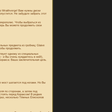
о Wraithverge! Вам нужны диски
 опустится. Не забудьте забрать этот
Некрополис. Чтобы выбраться из
перь Вы можете продолжить свои
льных предмета из гробниц: Glaive
чтобы продолжить.
тствует одному из специальных
- и Вы очень нуждаетесь в ней!),
Коракса: Ваша заключительная цель.
же мост шатается под ногами. Но Вы
еля по сторонам, а затем под
стоять перед Кораксом! В редких
о раз, несколько Тёмных Епископов