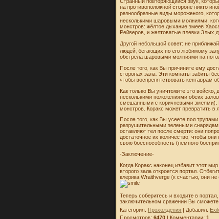
Странный повторяющийся звук, который
на противоположной стороне никто иной
разнообразные виды мороженого, котор
несколькими шаровыми молниями, кото
монстров: жёлтое дыхание змеев Хаоса
Рейверов, и желтоватые плевки Злых ду
Другой небольшой совет: не приближай
людей, бегающих по его любимому залу
обстрела шаровыми молниями на потолк
После того, как Вы причините ему дост
сторонах зала. Эти комнаты забиты бес
чтобы воспрепятствовать кентаврам об
Как только Вы уничтожите это войско,
несколькими положениями обеих залов 
смешанными с коричневыми змеями). Б
монстров. Коракс может превратить в 
После того, как Вы усеете пол трупа
разрушительными зелеными снарядами,
оставляют тел после смерти: они попро
достаточное их количество, чтобы они 
свою боеспособность (немного боеприп
-Заключение-
Когда Коракс наконец избавит этот ми
второго зала откроется портал. Отбеги
клерика Wraithverge (к счастью, они н
Теперь соберитесь и входите в портал,
заключительном сражении Вы сможете 
Категория:
Прохождения
| Добавил:
Exil
Просмотров:
6470
| Комментарии:
1