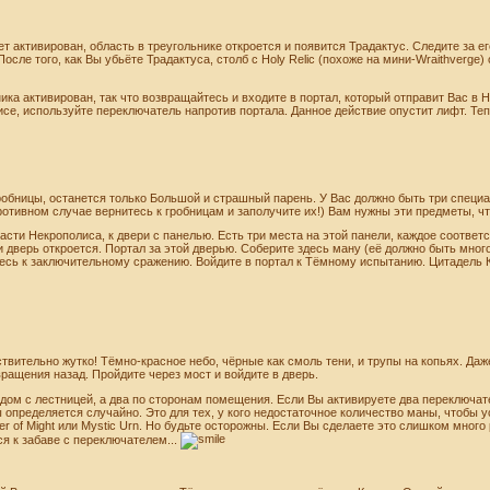
т активирован, область в треугольнике откроется и появится Традактус. Следите за ег
осле того, как Вы убьёте Традактуса, столб с Holy Relic (похоже на мини-Wraithverge)
ика активирован, так что возвращайтесь и входите в портал, который отправит Вас в 
се, используйте переключатель напротив портала. Данное действие опустит лифт. Те
гробницы, останется только Большой и страшный парень. У Вас должно быть три специа
 (В противном случае вернитесь к гробницам и заполучите их!) Вам нужны эти предметы, 
части Некрополиса, к двери с панелью. Есть три места на этой панели, каждое соотве
 дверь откроется. Портал за этой дверью. Соберите здесь ману (её должно быть много 
тесь к заключительному сражению. Войдите в портал к Тёмному испытанию. Цитадель 
ствительно жутко! Тёмно-красное небо, чёрные как смоль тени, и трупы на копьях. Да
вращения назад. Пройдите через мост и войдите в дверь.
ядом с лестницей, а два по сторонам помещения. Если Вы активируете два переключат
 определяется случайно. Это для тех, у кого недостаточное количество маны, чтобы у
r of Might или Mystic Urn. Но будьте осторожны. Если Вы сделаете это слишком мног
я к забаве с переключателем...