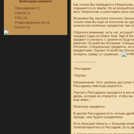
Категории каталога
Как только Вы прибудите в Некрополис,
поднимется из земли. Но не волнуйтес
Прохождения
[7]
весь Некрополис и уничтожить всех р
Пароли
[3]
FAQ
[10]
Возможно Вы захотите посетить Vivari
только пока Вы ещё не посетили ни одн
Редактирование игр
[6]
количество полезных предметов там (и
Разное
[9]
Обратите внимание: есть чит, который
предмет (один из Glaive Seal, Sigil of 
предмет и улизнуть с уровня не будучи
работает Устройство Изгнания: Специа
Изгнания. Специальные предметы, испо
предметами. Однако Устройство Изгнан
потерять забаву от сражения...
-------------------
-Рассадник-
-Портал-
Напоминание: Этот уровень доступен то
Рассаднику навсегда закроется.
Портал к Рассаднику находится в юго-в
дверь, которая не откроется, чтобы вы
еще живы...
Полезные предметы
В центре Рассадника есть четыре дроб
прежде, чем будете раздавлены.
Есть большая область с большим множ
телепортируетесь в Рассадник. Есть дв
1. Своим дистанционным оружием взорв