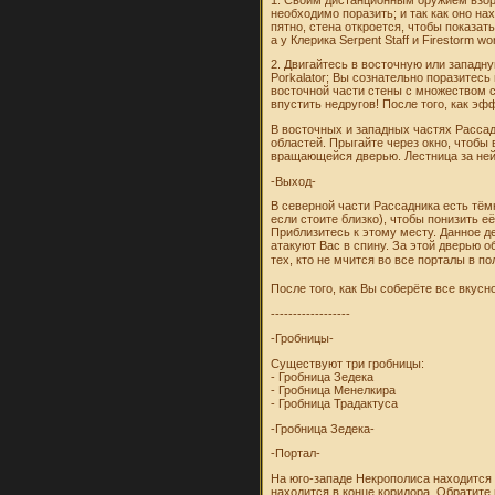
необходимо поразить; и так как оно н
пятно, стена откроется, чтобы показат
а у Клерика Serpent Staff и Firestorm 
2. Двигайтесь в восточную или западну
Porkalator; Вы сознательно поразитесь
восточной части стены с множеством с
впустить недругов! После того, как эф
В восточных и западных частях Рассад
областей. Прыгайте через окно, чтобы 
вращающейся дверью. Лестница за ней 
-Выход-
В северной части Рассадника есть тём
если стоите близко), чтобы понизить её
Приблизитесь к этому месту. Данное де
атакуют Вас в спину. За этой дверью о
тех, кто не мчится во все порталы в п
После того, как Вы соберёте все вкусн
------------------
-Гробницы-
Существуют три гробницы:
- Гробница Зедека
- Гробница Менелкира
- Гробница Традактуса
-Гробница Зедека-
-Портал-
На юго-западе Некрополиса находится 
находится в конце коридора. Обратите 