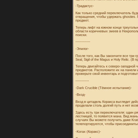
-Традактус-
Как только средний переключатель буде
отвращения, чтобы удержать ghosties. П
предмет.
Теперь лифт на южном конце треугольн
области коричневых змеев в Некрополи
поиски.
------------
-Эпилог-
После того, как Вы закончите все три 
Seal, Sigil of the Magus и Holy Relic.
Теперь двигайтесь к северо-западной 
предметов. Расположите их на панели и
проверьте свой инвентарь и подготовь
-----------
-Dark Crucible (Тёмное испытание)-
-Вход-
Вход в цитадель Коракса выглядит дей
проделали столь долгий путь и нет воз
Здесь есть три переключателя: один р
лестницей, то появится мана. Вид маны
случаях Вы можете получить даже Krate
телепортируются, чтобы присоединитьс
-Korax (Коракс)-