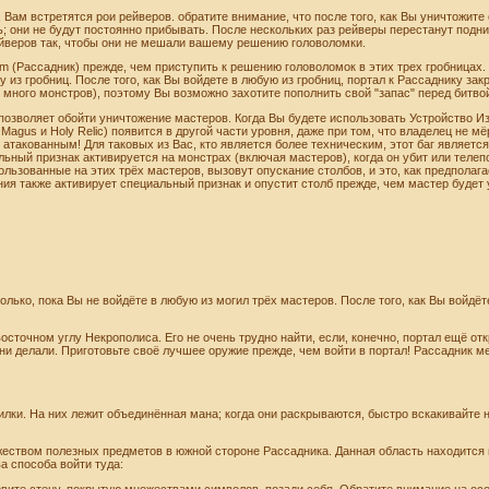
 Вам встретятся рои рейверов. обратите внимание, что после того, как Вы уничтожит
ь; они не будут постоянно прибывать. После нескольких раз рейверы перестанут подн
ейверов так, чтобы они не мешали вашему решению головоломки.
um (Рассадник) прежде, чем приступить к решению головоломок в этих трех гробницах.
у из гробниц. После того, как Вы войдете в любую из гробниц, портал к Рассаднику за
 много монстров), поэтому Вы возможно захотите пополнить свой "запас" перед битв
 позволяет обойти уничтожение мастеров. Когда Вы будете использовать Устройство И
the Magus и Holy Relic) появится в другой части уровня, даже при том, что владелец не м
 атакованным! Для таковых из Вас, кто является более техническим, этот баг являетс
льный признак активируется на монстрах (включая мастеров), когда он убит или тел
льзованные на этих трёх мастеров, вызовут опускание столбов, и это, как предполага
ия также активирует специальный признак и опустит столб прежде, чем мастер будет у
лько, пока Вы не войдёте в любую из могил трёх мастеров. После того, как Вы войдёте
осточном углу Некрополиса. Его не очень трудно найти, если, конечно, портал ещё от
 ни делали. Приготовьте своё лучшее оружие прежде, чем войти в портал! Рассадник ме
илки. На них лежит объединённая мана; когда они раскрываются, быстро вскакивайте 
еством полезных предметов в южной стороне Рассадника. Данная область находится п
а способа войти туда:
ите стену, покрытую множествами символов, позади себя. Обратите внимание на особ