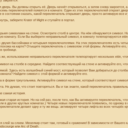
ку закроется.
 дверь. Вы должны открыть её. Дверь начнёт открываться, а затем снова закроется, 
осемь переключателей появятся в комнате. Один из этих переключателей откроет две
е в состоянии сказать, какой переключатель открывает дверь; просто активирую все 
утрь, заберите Krater of Might и ступайте в портал.
ырьмя символами на стене. Осмотрите столб в центре. На нём обнаружится символ. На
ую комнату. Если Вы выберите неправильный символ, в комнату телепортируются ettin,
с двумя бассейнами и четырьмя переключателями. На этих переключателях есть четы
та похожа на карте? Отыщите переключатель с символом этой формы. Активируйте его,
 в гробнице.
к же, использование неправильного переключателя телепортирует нескольких ettin, чт
 символ на столбе в середине. Найдите соотвествующий на стене и активируйте его, ч
й ямой. Здесь есть волшебный синий мост, который позволит Вам добираться до стол
 комната? Найдите символ с этой формой и активируйте его.
на в форме треугольника. Активируйте символ на стене, который соответствует символ
а. Не думаю, что стоит повторяться. Вы и так знаете, какой переключатель правильн
же самая история.
мая старая история. Но на сей раз, после того, как Вы активируете переключатель, что
и в других круглых комнатах.) Четыре новых переключателя появились, по одному в 
переключатели делают одну и ту же вещь: активируют четыре лифта во всех четырёх к
ся слой за слоем. Менелкир стоит там, готовый к сражению! В зависимости от Вашего 
dscourge или Arc of Death.