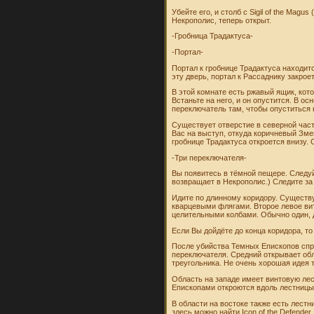
Убейте его, и столб с Sigil of the Ma
Некрополис, теперь открыт.
-Гробница Традактуса-
-Портал-
Портал к гробнице Традактуса находитс
эту дверь, портал к Рассаднику закрое
В этой комнате есть ржавый ящик, кото
Встаньте на него, и он опустится. В о
переключатель там, чтобы опуститься 
Существует отверстие в северной част
Вас на выступ, откуда коричневый Зме
гробнице Традактуса откроется внизу. 
-Три переключателя-
Вы появитесь в тёмной пещере. Следуйт
возвращает в Некрополис.) Следите за 
Идите по длинному коридору. Существ
кварцевыми флягами. Второе левое вит
целительными колбами. Обычно один, 
Если Вы дойдёте до конца коридора, то
После убийства Темных Епископов спры
переключателя. Средний открывает обл
треугольника. Не очень хорошая идея 
Область на западе имеет винтовую лес
Епископами откроются вдоль лестницы
В области на востоке также есть лестн
здесь можно найти Icon of the Defender.