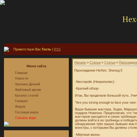
Hex
Приветствую Вас
Гость
|
RSS
Начало
»
Статьи
»
Статьи
»
Прохожден
Меню сайта
Прохождение HeXen. Эпизод 5
Главная
Новости
-Necropolis (Некрополис)-
Хроники Деяний
-Краткий обзор-
Файловый архив
Каталог статей
Итак, Вы проделали большой путь. Уни
Галерея
"Are you strong enough to face your o
Форум
Ваши бывшие мастера, Зедек, Маршал Л
Гостевая книга
подарок Нежизни. Предполагаю, что "не
мастеров находятся в своих гробницах.
Скачать игры
должны войти в их гробницы и победить
обнаружение трёх ваших бывших мастер
монстры, с которыми Вы должны столк
-Мёртвая жизнь-