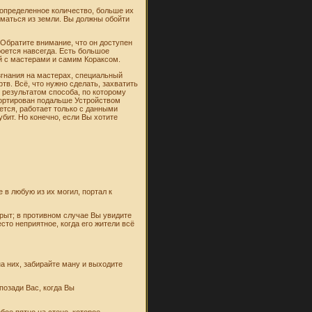
е определенное количество, больше их
иматься из земли. Вы должны обойти
 Обратите внимание, что он доступен
кроется навсегда. Есть большое
ой с мастерами и самим Кораксом.
згнания на мастерах, специальный
ёртв. Всё, что нужно сделать, захватить
я результатом способа, по которому
епортирован подальше Устройством
ется, работает только с данными
бит. Но конечно, если Вы хотите
 в любую из их могил, портал к
крыт; в противном случае Вы увидите
сто неприятное, когда его жители всё
на них, забирайте ману и выходите
озади Вас, когда Вы
ое пятно на стене, которое