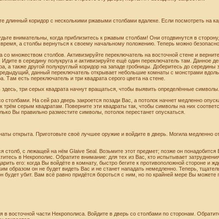
те длинный коридор с несколькими ржавыми столбами вдалеке. Если посмотреть на кар
Будьте внимательны, когда приблизитесь к ржавым столбам! Они отодвинутся в сторону,
 время, а столбы вернуться к своему начальному положению. Теперь можно безопасно
 со множеством столбов. Активизируйте переключатель на восточной стене и верните
. Идите в середину полукруга и активизируйте ещё один переключатель там. Данное д
а, а также другой полукруглый коридор на западе гробницы. Доберитесь до середины з
 предыдущий, данный переключатель открывает небольшие комнаты с монстрами вдоль 
а. Там есть переключатель и три квадрата серого цвета на стене.
 здесь, три серых квадрата начнут вращаться, чтобы выявить определённые символы.
о столбами. На сей раз дверь закроется позади Вас, а потолок начнет медленно опус
 к трём серым квадратам. Поверните эти квадраты так, чтобы символы на них соотве
только Вы правильно разместите символы, потолок перестанет опускаться.
наты открыта. Приготовьте своё лучшее оружие и войдите в дверь. Могила медленно от
ся столб, с лежащей на нём Glaive Seal. Возьмите этот предмет; позже он понадобится 
атитесь в Некрополис. Обратите внимание: для тех из Вас, кто испытывает затруднения
рить его: когда Вы войдёте в комнату, быстро бегите к противоположной стороне и жде
ким образом он не будет видеть Вас и не станет нападать немедленно. Теперь, тщател
 он будет убит. Вам всё равно придётся бороться с ним, но по крайней мере Вы можете
я в восточной части Некрополиса. Войдите в дверь со столбами по сторонам. Обратите