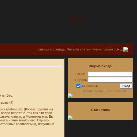
Четверг
2026-08-06
18:40:37
Главная страница
|
Каталог статей
|
Регистрация
|
Вход
Форма входа
Логин:
Пароль:
запомнить
Забыл пароль
|
Регистрация
 от Вас.
стерами?)
оих гробницах. (Коракс сделал им
Статистика
более вероятно, так как эти трое
дактус клерик; а Менелкир маг. Вы
ракса и уничтожить его. Однако
обственные головоломки, ловушки и