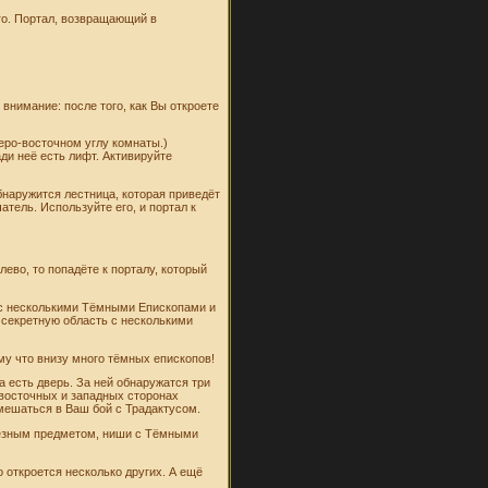
 его. Портал, возвращающий в
внимание: после того, как Вы откроете
веро-восточном углу комнаты.)
ади неё есть лифт. Активируйте
бнаружится лестница, которая приведёт
тель. Используйте его, и портал к
ево, то попадёте к порталу, который
е с несколькими Тёмными Епископами и
 секретную область с несколькими
ому что внизу много тёмных епископов!
а есть дверь. За ней обнаружатся три
 восточных и западных сторонах
вмешаться в Ваш бой с Традактусом.
олезным предметом, ниши с Тёмными
о откроется несколько других. А ещё