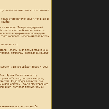
ту, то можно заметить, что-то похожее
 после этого потолок опустится вниз, и
 пройти.
сь в коридор. Теперь полукруглый
ействие откроет небольшие комнаты,
ападного полукруга и активизируйте
этого коридора. Теперь отправляйтесь
 запомните их.
каться! Теперь Ваше время ограничено.
тствовали символам, которые Вы видели
кроется и из неё выйдет Зедек, чтобы
Вам. Ну вот. Вы закончили эту
, убивая Зедека, вот грязный трюк,
те там. Когда Зедек появится, его
ьно прицельтесь и дайте ему хорошего
 причинить ему вред прежде, чем он
 внимание: после того, как Вы