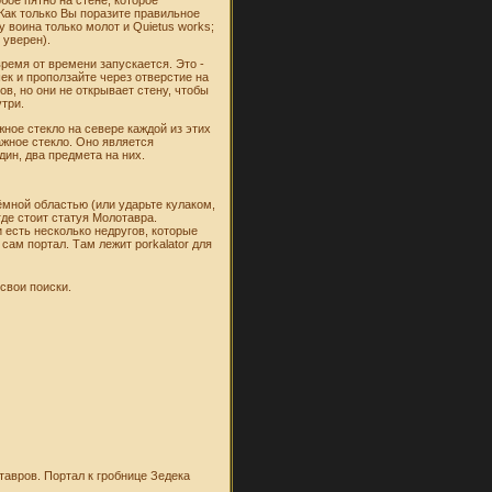
 Как только Вы поразите правильное
у воина только молот и Quietus works;
 уверен).
время от времени запускается. Это -
шек и проползайте через отверстие на
в, но они не открывает стену, чтобы
утри.
ное стекло на севере каждой из этих
ажное стекло. Оно является
ин, два предмета на них.
ёмной областью (или ударьте кулаком,
 где стоит статуя Молотавра.
и есть несколько недругов, которые
сам портал. Там лежит porkalator для
 свои поиски.
тавров. Портал к гробнице Зедека