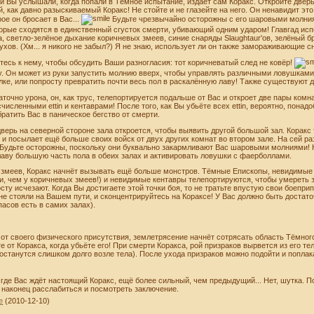
 Вы услышали, когда попали в Тёмное испытание, издаёт сам Коракс. Откройте дверь
, как давно разыскиваемый Коракс! Не стойте и не глазейте на него. Он ненавидит это,
ое он бросает в Вас...
Будьте чрезвычайно осторожны с его шаровыми молния
рые сходятся в единственный сгусток смерти, убивающий одним ударом! Главгад ис
, светло-зелёное дыхание коричневых змеев, синие снаряды Slaughtaur'ов, зелёный 
хов. (Хм... я никого не забыл?) Я не знаю, использует ли он также замораживающие сн
тесь к нему, чтобы обсудить Ваши разногласия: тот коричневатый след не ковёр!
. Он может из руки запустить молнию вверх, чтобы управлять различными ловушками в
е, или попросту превратить почти весь пол в раскалённую лаву! Также существуют д
аточно урона, он, как трус, телепортируется подальше от Вас и откроет две пары ком
численными ettin и кентаврами! После того, как Вы убьёте всех ettin, вероятно, пона
ратить Вас в паническое бегство от смерти.
 дверь на северной стороне зала откроется, чтобы выявить другой большой зал. Корак
и посылает ещё больше своих войск от двух других комнат во втором зале. На сей ра
удьте осторожны, поскольку они буквально закармливают Вас шаровыми молниями! К
лаву большую часть пола в обеих залах и активировать ловушки с фаерболлами.
ми змеев, Коракс начнёт вызывать ещё больше монстров. Тёмные Епископы, невидимые
 чем у коричневых змеев!) и невидимые кентавры телепортируются, чтобы умереть з
сту исчезают. Когда Вы достигаете этой точки боя, то не тратьте впустую свои боепри
не стояли на Вашем пути, и сконцентрируйтесь на Кораксе! У Вас должно быть достаточ
асов есть в самих залах).
р от своего физического присутствия, землетрясение начнёт сотрясать область Тёмног
те от Коракса, когда убьёте его! При смерти Коракса, рой призраков вырвется из его т
е останутся слишком долго возле тела). После ухода призраков можно подойти и попл
 где Вас ждёт настоящий Коракс, ещё более сильный, чем предыдущий... Нет, шутка. П
наконец расслабиться и посмотреть заключение.
e
(2010-12-10)