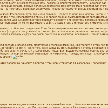
аходится в случайном положении, Вам, возможно, придётся попробовать несколько раз.
ь большую область, полную полезных предметов. Всё оружие мага подойдёт для этого; 
works. По некоторым причинам Wraithverge не работает (Кажется иногда работает, но я не
ю часть Рассадника, туда, где много ловушек. Следите за желтым снарядом, который 
 им так, чтобы превратится в свинью. В облике свиньи, выпрыгивайте из области лову
имволов. Данные действия также приводят к области с множеством полезных предмето
фект porkalator исчезнет, Вы сможете выйти, открыв стену с множеством символов изн
ника есть области с ловушками. Если Вы посмотрите внимательно, то заметите витраж
войти (следите за ловушками!) и толкайте (не активирование, а именно толкание) витр
ведёт к каждому из двух выступов, замеченных из центра Рассадника. Обычно есть од
ная область с несколькими монстрами, стреляющими в Вас. Выстрелите в стену под т
. Вставайте на стену. После того, как она поднимется, подойдите к столбу в середине,
йствие осветит область и откроет дверь позади Вас. Будьте осторожны; обычно внутр
бнаружится портал, который возвращает в Некрополис. Прежде, чем уходить, обойдите 
оле зрения!
ости Рассадника, заходите в портал, чтобы вернутся назад в Некрополис и продолжить
дверь. Через эту дверь можно попасть в длинный коридор с большим количеством кен
внимание: после того, как Вы откроете эту дверь, портал к Рассаднику закроется.