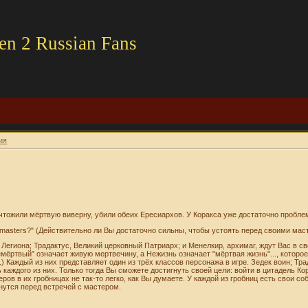
en 2 Russian Fans
ия
чтожили мёртвую виверну, убили обеих Ересиархов. У Коракса уже достаточно проблем
wn masters?" (Действительно ли Вы достаточно сильны, чтобы устоять перед своими ма
егиона; Традактус, Великий церковный Патриарх; и Менелкир, архимаг, ждут Вас в св
мёртвый" означает живую мертвечину, а Нежизнь означает "мёртвая жизнь"..., которое 
) Каждый из них представляет один из трёх классов персонажа в игре. Зедек воин; Тра
 каждого из них. Только тогда Вы сможете достигнуть своей цели: войти в цитадель Ко
ов в их гробницах не так-то легко, как Вы думаете. У каждой из гробниц есть свои с
нутся перед встречей с мастером.