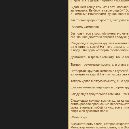
откроете эту дверь, портал к Рассадни
В дальнем конце комнаты есть большая
запечатана. Выберите свою судьбу." В
с Тёмными Епископами. До сих пор я н
Как только дверь откроется, заходите вн
-Восемь Символов-
Вы появитесь в круглой комнате с чет
его. Данное действие откроет следующ
Следующая: ледяная круглая комната 
взгляните на карту! На что эта комна
в воду. Это одна четверть головоломки
Двигайтесь в третью комнату. Точно та
Третья: треугольная комната. и опять
Четвертая: круглая комната с глубоко
взгляните на карту! На что похожа эта
Теперь идите в пятую комнату, ещё од
Шестая комната, ещё одна в форме круг
Следующая треугольная комната... та 
Следующая круглая комната... та же са
активировали правильные переключател
можете нажать любой из них; все эти 
лифт и он доставит Вас к:
-Mенелкир-
В комнате есть столб, которая откроет
Менелкир может использовать, или Bloo