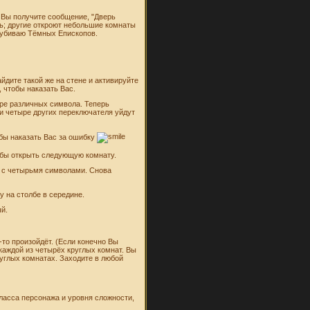
а Вы получите сообщение, "Дверь
рь; другие откроют небольшие комнаты
и убиваю Тёмных Епископов.
йдите такой же на стене и активируйте
 чтобы наказать Вас.
ре различных символа. Теперь
 и четыре других переключателя уйдут
обы наказать Вас за ошибку
тобы открыть следующую комнату.
ба с четырьмя символами. Снова
у на столбе в середине.
ый.
-то произойдёт. (Если конечно Вы
каждой из четырёх круглых комнат. Вы
руглых комнатах. Заходите в любой
класса персонажа и уровня сложности,