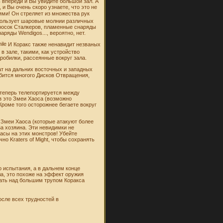
 впереди и Вы увидите большой зал. А
 и Вы очень скоро узнаете, что это не
ми! Он стреляет из множества рук
пользует шаровые молнии различных
бросок Сталкеров, пламенные снаряды
аряды Wendigos..., вероятно, нет.
И Коракс также ненавидит незваных
 зале, такими, как устройство
робилки, рассеянные вокруг зала.
нат на дальних восточных и западных
добится многого Дисков Отвращения,
с теперь телепортируется между
з это Змеи Хаоса (возможно
роме того осторожнее бегаете вокруг
 Змеи Хаоса (которые атакуют более
а хозяина. Эти невидимки не
пасы на этих монстров! Убейте
но Kraters of Might, чтобы сохранять
о испытания, а в дальнем конце
ела, это похоже на эффект оружия
акать над большим трупом Коракса
осле всех трудностей в