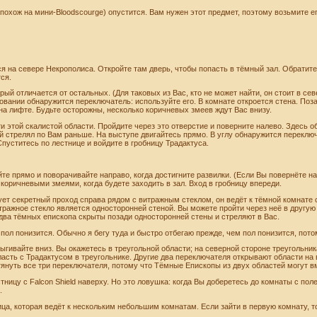
gus (похож на мини-Bloodscourge) опустится. Вам нужен этот предмет, поэтому возьмите
я на севере Некрополиса. Откройте там дверь, чтобы попасть в тёмный зал. Обратите 
тся.
рый отличается от остальных. (Для таковых из Вас, кто не может найти, он стоит в се
сновании обнаружится переключатель: используйте его. В комнате откроется стена. Поз
на лифте. Будьте осторожны, несколько коричневых змеев ждут Вас внизу.
и этой скалистой области. Пройдите через это отверстие и поверните налево. Здесь о
й стрелял по Вам раньше. На выступе двигайтесь прямо. В углу обнаружится переключа
Спуститесь по лестнице и войдите в гробницу Традактуса.
е прямо и поворачивайте направо, когда достигните развилки. (Если Вы повернёте нал
коричневыми змеями, когда будете заходить в зал. Вход в гробницу впереди.
ует секретный проход справа рядом с витражным стеклом, он ведёт к тёмной комнат
ражное стекло является односторонней стеной. Вы можете пройти через неё в другую
два тёмных епископа скрыты позади односторонней стены и стреляют в Вас.
 пол понизится. Обычно я бегу туда и быстро отбегаю прежде, чем пол понизится, пот
гивайте вниз. Вы окажетесь в треугольной области; на северной стороне треугольник
асть с Традактусом в треугольнике. Другие два переключателя открывают области на
тянуть все три переключателя, потому что Тёмные Епископы из двух областей могут 
тницу с Falcon Shield наверху. Но это ловушка: когда Вы доберетесь до комнаты с п
.
ица, которая ведёт к нескольким небольшим комнатам. Если зайти в первую комнату, т