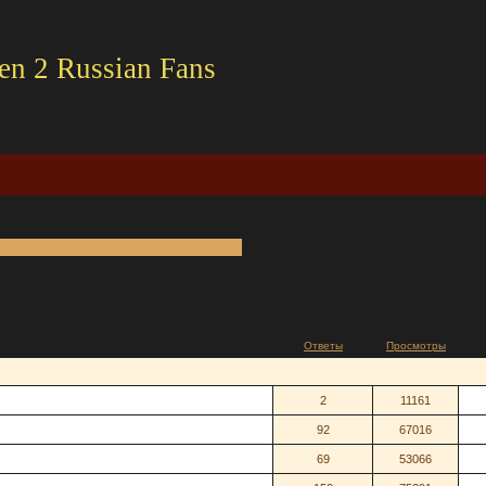
en 2 Russian Fans
Ответы
Просмотры
2
11161
92
67016
69
53066