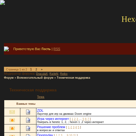
Hex
Приветствую Вас
Гость
|
RSS
1
Страница
1
из
2
2
»
Модератор форума:
,
,
DraculaX
RaVeN
Reiko
Форум
»
Вспомогательный форум
»
Техническая поддержка
Техническая поддержка
Тема
Важные темы
ZDL
Лаунчер для игр на движках Doom engine
Игра через интернет
[
1
2
3
…
5
6
7
]
Поиграть в heretic 1, 2, ; hexen 1 ,2 через интернет
Решение проблем
[
1
2
3
4
5
]
в вопросах и ответах
Doomsday
[
1
2
3
…
9
10
11
]