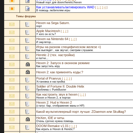
Новый порт для doom/heretic/hexen
Как устанавливать/активировать WAD
[
1
2
3
4
]
В помощь любителям игры
Темы форума
Hexen на Sega Saturn.
порт
Apple Macintosh
[
1
2
]
У кого он есть?
Hexen на Nintendo 64
[
1
2
]
И эмулятор...
Игры на разном специфическом железе =)
Как выглядят , как звучат, смотрим слушаем.
Heretic 2 (тех. настройки)
и патчи...
Hexen 2: Запуск в оконном режиме
Как запустить игру
Hexen 2: как применять коды:?
Portal of Praevus
[
1
2
3
]
Установка и настройка
Soldier of Fortune II: Double Helix
Проблема с PunkBuster
Как настроить звук в hexen
[
1
2
]
Hexen и Hexen 2, в портах
Hexen 2: Hud в Hexen 2
(статус бар, отображение маны и HP)
Какой мультиплеерный порт лучше: ZDaemon или Skulltag?
HeXen, IDE и читы.
Очень срочно нужна помощь.
DOOM Remake v1.01
[
1
2
]
Как играть в Hexen & Heretic?