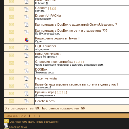
Баги в портах!
О Боже! ))
Gzdoom
[
1
2
3
]
скачать
Dragon UnPACKer
распаковшик
Как поиграть в DosBox с аудикартой GravisUltrasound ?
Как поиграть в DosBox по сети в старые игры???
По IPX или ещё как.
Разрешение экрана в Hexen II
Судж...
HQE Launcher
обсуждаем...
Боты для Hexen 2
Boots for Hexen 2
Gl-версия и ее настройка.
[
1
2
3
]
Часто возникают проблемы с запуском и разрешением.
DOSBox
Эмулятор доса
Hexen vs wista
Какие бы еще игровые сервера вы хотели видеть у нас?
или никаких?
Время и игра
[
1
2
3
4
]
Договариваемся ...
Heretic в сети
В этом форуме тем:
59
. На странице показано тем:
50
.
1
Страница
1
из
2
2
»
Обычная тема (Есть новые сообщения)
Обычная тема