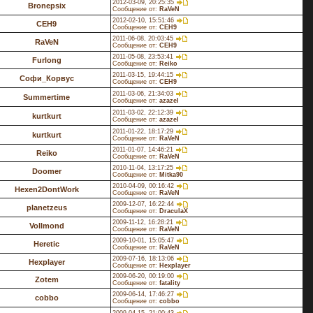
2012-03-09, 20:25:35
Bronepsix
Сообщение от:
RaVeN
2012-02-10, 15:51:46
CEH9
Сообщение от:
CEH9
2011-06-08, 20:03:45
RaVeN
Сообщение от:
CEH9
2011-05-08, 23:53:41
Furlong
Сообщение от:
Reiko
2011-03-15, 19:44:15
Софи_Корвус
Сообщение от:
CEH9
2011-03-06, 21:34:03
Summertime
Сообщение от:
azazel
2011-03-02, 22:12:39
kurtkurt
Сообщение от:
azazel
2011-01-22, 18:17:29
kurtkurt
Сообщение от:
RaVeN
2011-01-07, 14:46:21
Reiko
Сообщение от:
RaVeN
2010-11-04, 13:17:25
Doomer
Сообщение от:
Mitka90
2010-04-09, 00:16:42
Hexen2DontWork
Сообщение от:
RaVeN
2009-12-07, 16:22:44
planetzeus
Сообщение от:
DraculaX
2009-11-12, 16:28:21
Vollmond
Сообщение от:
RaVeN
2009-10-01, 15:05:47
Heretic
Сообщение от:
RaVeN
2009-07-16, 18:13:06
Hexplayer
Сообщение от:
Hexplayer
2009-06-20, 00:19:00
Zotem
Сообщение от:
fatality
2009-06-14, 17:46:27
cobbo
Сообщение от:
cobbo