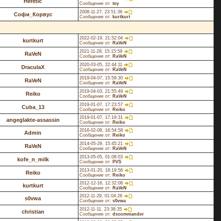
Heretic
Сообщение от:
tey
2008-11-27, 23:51:36
Софи_Корвус
Сообщение от:
kurtkurt
2022-02-19, 21:52:04
kurtkurt
Сообщение от:
RaVeN
2021-11-28, 15:15:59
RaVeN
Сообщение от:
RaVeN
2020-03-05, 22:44:11
DraculaX
Сообщение от:
RaVeN
2019-04-07, 15:59:30
RaVeN
Сообщение от:
RaVeN
2019-04-03, 21:55:49
Reiko
Сообщение от:
RaVeN
2019-01-07, 17:23:57
Cuba_13
Сообщение от:
Reiko
2019-01-07, 17:19:31
angeglakte-assassin
Сообщение от:
Reiko
2016-02-08, 16:54:58
Admin
Сообщение от:
Reiko
2014-05-29, 15:45:21
RaVeN
Сообщение от:
RaVeN
2013-05-05, 01:08:03
kofe_n_milk
Сообщение от:
PVS
2013-01-20, 18:19:56
Reiko
Сообщение от:
Reiko
2012-12-16, 12:32:08
kurtkurt
Сообщение от:
RaVeN
2012-11-29, 01:04:26
s0vwa
Сообщение от:
s0vwa
2012-11-11, 23:38:35
christian
Сообщение от:
dscommander