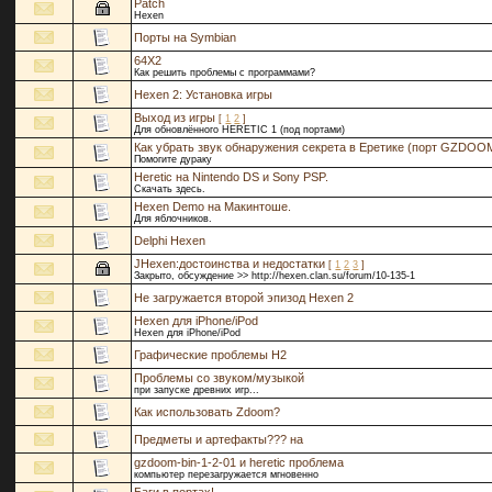
Patch
Hexen
Порты на Symbian
64X2
Как решить проблемы с программами?
Hexen 2: Установка игры
Выход из игры
[
1
2
]
Для обновлённого HERETIC 1 (под портами)
Как убрать звук обнаружения секрета в Еретике (порт GZDOO
Помогите дураку
Heretic на Nintendo DS и Sony PSP.
Скачать здесь.
Hexen Demo на Макинтоше.
Для яблочников.
Delphi Hexen
JHexen:достоинства и недостатки
[
1
2
3
]
Закрыто, обсуждение >> http://hexen.clan.su/forum/10-135-1
Не загружается второй эпизод Hexen 2
Hexen для iPhone/iPod
Hexen для iPhone/iPod
Графические проблемы H2
Проблемы со звуком/музыкой
при запуске древних игр...
Как использовать Zdoom?
Предметы и артефакты??? на
gzdoom-bin-1-2-01 и heretic проблема
компьютер перезагружается мгновенно