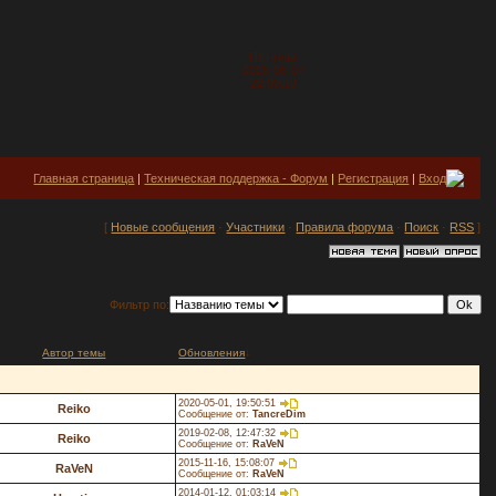
Пятница
2026-08-07
22:09:19
Главная страница
|
Техническая поддержка - Форум
|
Регистрация
|
Вход
[
Новые сообщения
·
Участники
·
Правила форума
·
Поиск
·
RSS
]
Фильтр по:
Автор темы
Обновления
↓
2020-05-01, 19:50:51
Reiko
Сообщение от:
TancreDim
2019-02-08, 12:47:32
Reiko
Сообщение от:
RaVeN
2015-11-16, 15:08:07
RaVeN
Сообщение от:
RaVeN
2014-01-12, 01:03:14