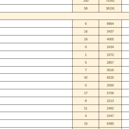
150
75391
58
36191
6
8864
16
3437
16
4005
0
2434
1
1572
5
2857
7
3016
42
8225
0
2000
17
5706
8
2213
11
2462
4
2447
15
6380