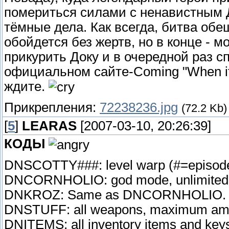
помериться силами с ненавистным
тёмные дела. Как всегда, битва обе
обойдется без жертв, но в конце - м
прикурить Доку и в очередной раз с
официальном сайте-Coming "When it's
ждите.
Прикрепления:
72238236.jpg
(72.2 Kb)
[
5
]
LEARAS
[2007-03-10, 20:26:39]
КОДЫ
DNSCOTTY###: level warp (#=episode 
DNCORNHOLIO: god mode, unlimited 
DNKROZ: Same as DNCORNHOLIO.
DNSTUFF: all weapons, maximum ammo
DNITEMS: all inventory items and key