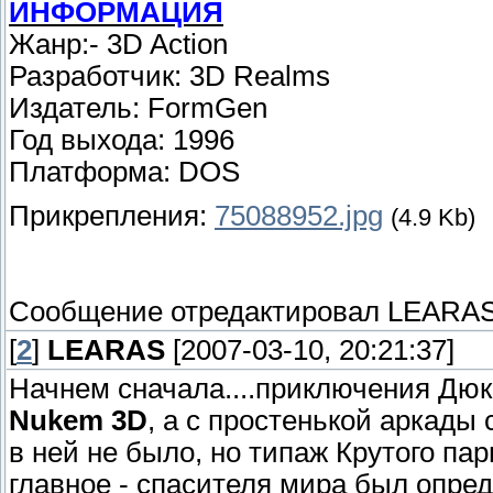
ИНФОРМАЦИЯ
Жанр:- 3D Action
Разработчик: 3D Realms
Издатель: FormGen
Год выхода: 1996
Платформа: DOS
Прикрепления:
75088952.jpg
(4.9 Kb)
Сообщение отредактировал
LEARA
[
2
]
LEARAS
[2007-03-10, 20:21:37]
Начнем сначала....приключения Дюк
Nukem 3D
, а с простенькой аркады 
в ней не было, но типаж Крутого па
главное -
спасителя мира
был опред