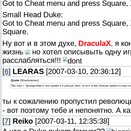
Got to Cheat menu and press Square, X,
Small Head Duke:
Got to Cheat menu and press Square, X,
Square.
Ну вот и в этом духе,
DraculaX
,
я ко
жизнь
но хотел описывыть одну иг
расслабляться!!!
[
6
]
LEARAS
[2007-03-10, 20:36:12]
Quote
(Shadowman)
Про порт с 3д-моделями и текстурами я и раньше знал, но все ж мне больше нравятся игры и
ты к сожалению пропустил револю
- вот поэтому тебе и непонятно. А 
[
7
]
Reiko
[2007-03-11, 12:35:38]