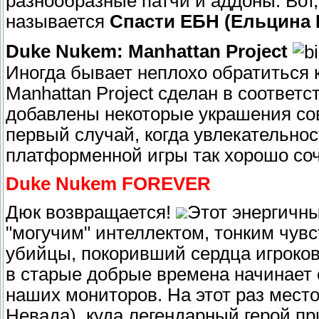
разнообразные патчи и аддоны. Вот,
называется
Спасти ЕБН (Ельцина 
Duke Nukem: Manhattan Project
Иногда бывает неплохо обратиться 
Manhattan Project сделан в соответс
добавлены некоторые украшения со
первый случай, когда увлекательно
платформенной игры так хорошо соч
Duke Nukem FOREVER
Дюк возвращается!
Этот энергичн
"могучим" интеллектом, тонким чув
убийцы, покоривший сердца игроков 
в старые добрые времена начинает
наших мониторов. На этот раз мест
Невада), куда легендарный герой пр