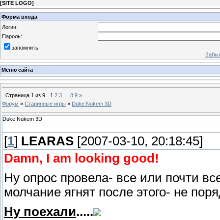
[
SITE LOGO
]
Форма входа
Логин:
Пароль:
запомнить
Забыл
Меню сайта
Страница
1
из
9
1
2
3
…
8
9
»
Форум
»
Старинные игры
»
Duke Nukem 3D
Duke Nukem 3D
[
1
]
LEARAS
[2007-03-10, 20:18:45]
Damn, I am looking good!
Ну опрос провела- все или почти все 
молчание ягнят после этого- не поряд
Ну поехали
.....