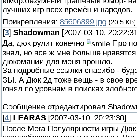
юмор,безумный трешевый юмор- нав
лучших игр всех времён и народов.
Прикрепления:
85606899.jpg
(20.5 Kb)
[
3
]
Shadowman
[2007-03-10, 20:22:31
Да, дюк рулит конечно
Про по
знал, но все ж мне больше нравятся
дюкомании для меня прошло.
За подробные ссылки спасибо - буде
ЗЫ. А Дюк 2д тоже вещь - в свое вр
гонял по уровням в поисках злобног
Сообщение отредактировал
Shadow
[
4
]
LEARAS
[2007-03-10, 20:23:30]
После Мега Полулярности игры Дюк 