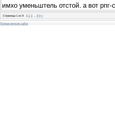
имхо уменьштель отстой. а вот рпг-
Страница
1
из
9
1
2
3
…
8
9
»
Полная версия сайта