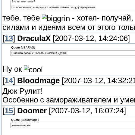
Это ты мне такое?
Но если хотите, я вернусь с новыми силами, и буду продолжать
тебе, тебе
- хотел- получай
силами и идеями всем от этого тол
[
13
]
DraculaX
[2007-03-12, 14:24:06]
Quote
(LEARAS)
DraculaX давай с новыми силами и идеями
Ну ок
[
14
]
Bloodmage
[2007-03-12, 14:32:2
Дюк Рулит!
Особенно с замораживателем и уме
[
15
]
Doomer
[2007-03-12, 16:07:24]
Quote
(Bloodmage)
уменьшителем