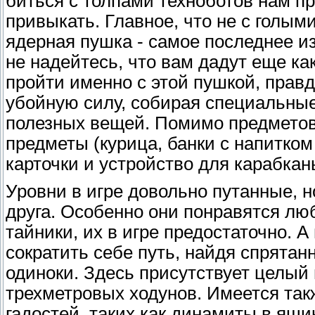
биться с толпами техноботов нам пр
привыкать. Главное, что не с голым
ядерная пушка - самое последнее и
не надейтесь, что вам дадут еще ка
пройти именно с этой пушкой, прав
убойную силу, собирая специальные 
полезных вещей. Помимо предметов,
предметы (курица, банки с напитком
карточки и устройство для карабкань
Уровни в игре довольно путанные, н
друга. Особенно они понравятся лю
тайники, их в игре предостаточно. 
сократить себе путь, найдя спрятан
одиноки. Здесь присутствует целый 
трехметровых ходунов. Имеется та
гадостей, таких как динамиты в ящи