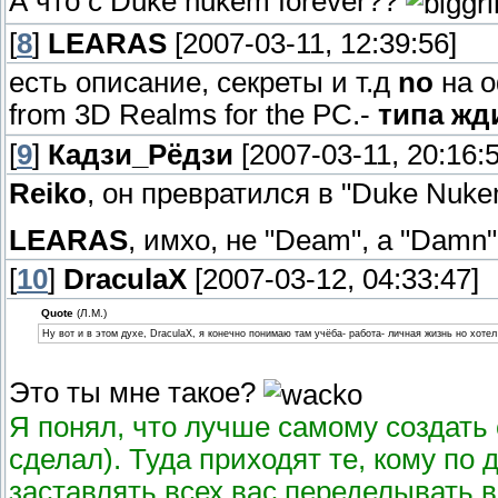
А что с Duke nukem forever??
[
8
]
LEARAS
[2007-03-11, 12:39:56]
есть описание, секреты и т.д
no
на о
from 3D Realms for the PC.-
типа жд
[
9
]
Кадзи_Рёдзи
[2007-03-11, 20:16:5
Reiko
, он превратился в "Duke Nuke
LEARAS
, имхо, не "Deam", а "Damn"
[
10
]
DraculaX
[2007-03-12, 04:33:47]
Quote
(Л.М.)
Ну вот и в этом духе, DraculaX, я конечно понимаю там учёба- работа- личная жизнь но хоте
Это ты мне такое?
Я понял, что лучше самому создать 
сделал). Туда приходят те, кому по
заставлять всех вас переделывать в