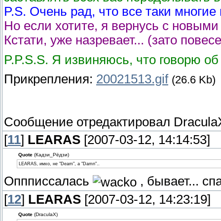
P.S. Очень рад, что все таки многие
Но если хотите, я вернусь с новым
Кстати, уже назревает... (зато повес
P.P.S.S. Я извиняюсь, что говорю об 
Прикрепления:
20021513.gif
(26.6 Kb)
Сообщение отредактировал
Dracula
[
11
]
LEARAS
[2007-03-12, 14:14:53]
Quote
(Кадзи_Рёдзи)
LEARAS, имхо, не "Deam", а "Damn"..
Оппписсалась
, бывает... с
[
12
]
LEARAS
[2007-03-12, 14:23:19]
Quote
(DraculaX)