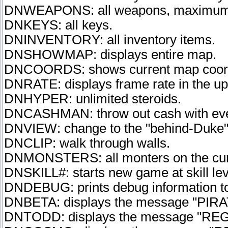
DNWEAPONS: all weapons, maximu
DNKEYS: all keys.
DNINVENTORY: all inventory items.
DNSHOWMAP: displays entire map.
DNCOORDS: shows current map coord
DNRATE: displays frame rate in the upp
DNHYPER: unlimited steroids.
DNCASHMAN: throw out cash with ever
DNVIEW: change to the "behind-Duke" 
DNCLIP: walk through walls.
DNMONSTERS: all monters on the curr
DNSKILL#: starts new game at skill lev
DNDEBUG: prints debug information to 
DNBETA: displays the message "PIR
DNTODD: displays the message "R