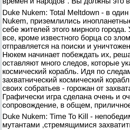
времен и народов". Вы должны это в
Duke Nukem: Total Meltdown - в один
Nukem, приземлились инопланетные
себе жителей этого мирного города.
все, кроме известного борца со злом
отправляется на поиски и уничтожен
Нюкем начинает побеждать их, реша
оставляют много следов, которые ук
космический корабль. Идя по следам
захватнический космический корабл
своих собратьев - горожан от захва
Графически игра сделана очень и оч
сопровождение, в общем, приличное
Duke Nukem: Time To Kill - непобед
мутантами ,стремящимися захватить