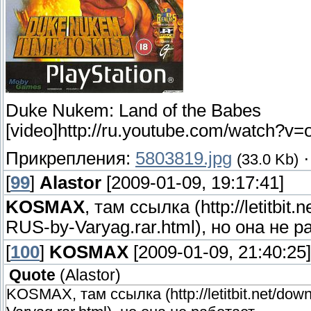
Duke Nukem: Land of the Babes
[video]http://ru.youtube.com/watch?v
Прикрепления:
5803819.jpg
(33.0 Kb)
[
99
]
Alastor
[2009-01-09, 19:17:41]
KOSMAX
, там ссылка (http://letitb
RUS-by-Varyag.rar.html), но она не р
[
100
]
KOSMAX
[2009-01-09, 21:40:25]
Quote
(
Alastor
)
KOSMAX, там ссылка (http://letitbit.net/d