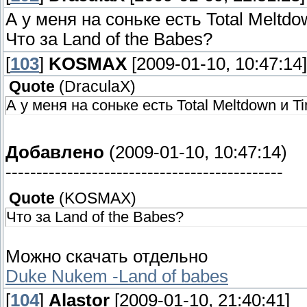
А у меня на соньке есть Total Meltdow
Что за Land of the Babes?
[
103
]
KOSMAX
[2009-01-10, 10:47:14]
Quote
(
DraculaX
)
А у меня на соньке есть Total Meltdown и Tim
Добавлено
(2009-01-10, 10:47:14)
---------------------------------------------
Quote
(
KOSMAX
)
Что за Land of the Babes?
Можно скачать отдельно
Duke Nukem -Land of babes
[
104
]
Alastor
[2009-01-10, 21:40:41]