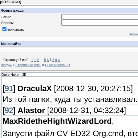
[
SITE LOGO
]
Форма входа
Логин:
Пароль:
запомнить
Забыл
Меню сайта
Страница
7
из
9
«
1
2
…
5
6
7
8
9
»
Форум
»
Старинные игры
»
Duke Nukem 3D
Duke Nukem 3D
[
91
]
DraculaX
[2008-12-30, 20:27:15]
Из той папки, куда ты устанавливал..
[
92
]
Alastor
[2008-12-31, 04:32:24]
MaxRidetheHightWizardLord
,
Запусти файл CV-ED32-Org.cmd, вто