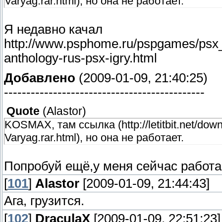
Varyag.rar.html), но она не работает.
Я недавно качал
http://www.psphome.ru/pspgames/psx
anthology-rus-psx-igry.html
Добавлено
(2009-01-09, 21:40:25)
---------------------------------------------
Quote
(
Alastor
)
KOSMAX, там ссылка (http://letitbit.net/d
Varyag.rar.html), но она не работает.
Попробуй ещё,у меня сейчас работа
[
101
]
Alastor
[2009-01-09, 21:44:43]
Ага, грузится.
[
102
]
DraculaX
[2009-01-09, 22:51:23]