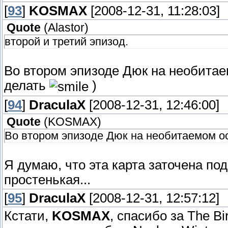
[
93
]
KOSMAX
[2008-12-31, 11:28:03]
Quote
(
Alastor
)
второй и третий эпизод.
Во втором эпизоде Дюк на необитаем
делать
)
[
94
]
DraculaX
[2008-12-31, 12:46:00]
Quote
(
KOSMAX
)
Во втором эпизоде Дюк на необитаемом ост
Я думаю, что эта карта заточена под
простенькая...
[
95
]
DraculaX
[2008-12-31, 12:57:12]
Кстати,
KOSMAX
, спасибо за The B