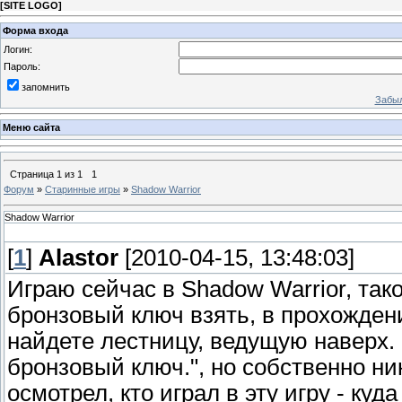
[
SITE LOGO
]
Форма входа
Логин:
Пароль:
запомнить
Забыл
Меню сайта
Страница
1
из
1
1
Форум
»
Старинные игры
»
Shadow Warrior
Shadow Warrior
[
1
]
Alastor
[2010-04-15, 13:48:03]
Играю сейчас в Shadow Warrior, так
бронзовый ключ взять, в прохожден
найдете лестницу, ведущую наверх.
бронзовый ключ.", но собственно ни
осмотрел, кто играл в эту игру - ку