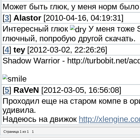
Может быть глюк, у меня норм было
[
3
]
Alastor
[2010-04-16, 04:19:31]
Интересный глюк
У меня тоже 
глючный, попробую другой скачать.
[
4
]
tey
[2012-03-02, 22:26:26]
Shadow Warrior - http://turbobit.net/ac
[
5
]
RaVeN
[2012-03-05, 16:56:08]
Проходил еще на старом компе в ори
удивила.
Надеюсь на движок
http://xlengine.c
Страница
1
из
1
1