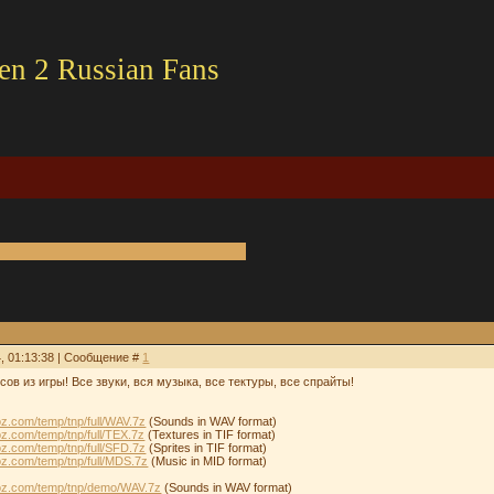
en 2 Russian Fans
4, 01:13:38 | Сообщение #
1
в из игры! Все звуки, вся музыка, все тектуры, все спрайты!
oz.com/temp/tnp/full/WAV.7z
(Sounds in WAV format)
oz.com/temp/tnp/full/TEX.7z
(Textures in TIF format)
oz.com/temp/tnp/full/SFD.7z
(Sprites in TIF format)
oz.com/temp/tnp/full/MDS.7z
(Music in MID format)
coz.com/temp/tnp/demo/WAV.7z
(Sounds in WAV format)