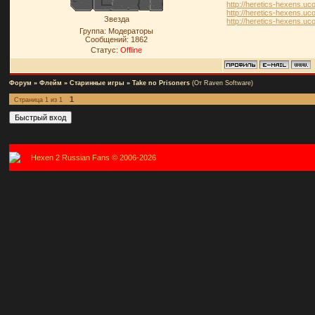
http://heretics-hexens.u
http://heretics-hexens.u
Звезда
http://heretics-hexens.
Группа: Модераторы
Сообщений:
1862
Статус:
Offline
Форум
»
Флейм
»
Старинные игры
»
Take no Prisoners
(От Raven Software)
1
Страница
1
из
1
Hexen 2 Russian Fans © 2006-2026