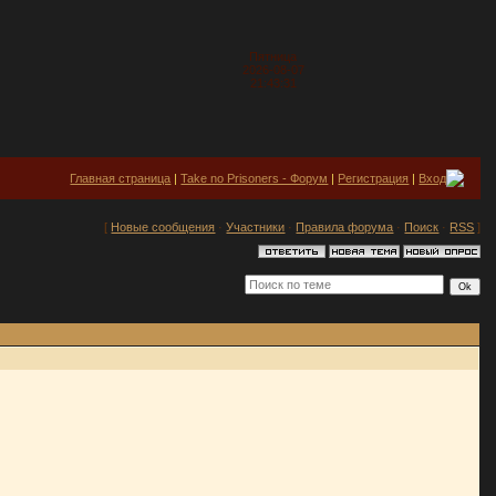
Пятница
2026-08-07
21:43:31
Главная страница
|
Take no Prisoners - Форум
|
Регистрация
|
Вход
[
Новые сообщения
·
Участники
·
Правила форума
·
Поиск
·
RSS
]