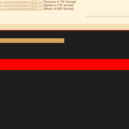
coz.com/temp/tnp/demo/TEX.7z
(Textures in TIF format)
coz.com/temp/tnp/demo/SFD.7z
(Sprites in TIF format)
ucoz.com/temp/tnp/demo/MDS.7z
(Music in MID format)