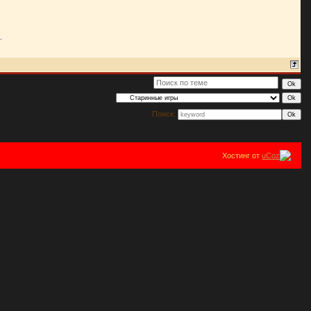
Поиск:
Хостинг от
uCoz