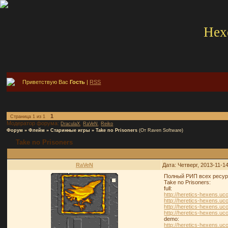
Hex
Приветствую Вас
Гость
|
RSS
1
Страница
1
из
1
Модератор форума:
,
,
DraculaX
RaVeN
Reiko
Форум
»
Флейм
»
Старинные игры
»
Take no Prisoners
(От Raven Software)
Take no Prisoners
RaVeN
Дата: Четверг, 2013-11-1
Полный РИП всех ресурсо
Take no Prisoners:
full:
http://heretics-hexens.uc
http://heretics-hexens.uc
http://heretics-hexens.uc
http://heretics-hexens.uc
demo:
http://heretics-hexens.u