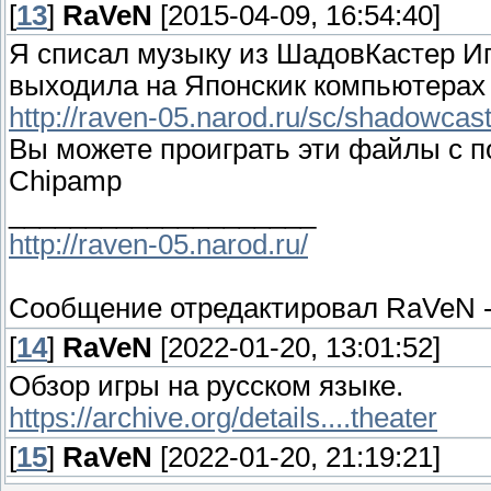
[
13
]
RaVeN
[2015-04-09, 16:54:40]
Я списал музыку из ШадовКастер Иг
выходила на Японскик компьютерах
http://raven-05.narod.ru/sc/shadowcas
Вы можете проиграть эти файлы с 
Chipamp
____________________
http://raven-05.narod.ru/
Сообщение отредактировал
RaVeN
[
14
]
RaVeN
[2022-01-20, 13:01:52]
Обзор игры на русском языке.
https://archive.org/details....theater
[
15
]
RaVeN
[2022-01-20, 21:19:21]