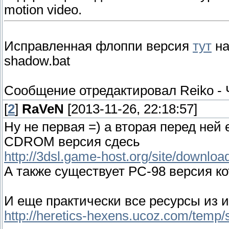
motion video.
Исправленная флоппи версия
тут
на
shadow.bat
Сообщение отредактировал
Reiko
-
[
2
]
RaVeN
[2013-11-26, 22:18:57]
Ну не первая =) а вторая перед ней 
CDROM версия сдесь
http://3dsl.game-host.org/site/downl
А также существует PC-98 версия ко
И еще практически все ресурсы из 
http://heretics-hexens.ucoz.com/t