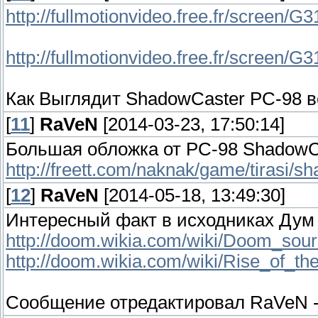
http://fullmotionvideo.free.fr/screen/G
http://fullmotionvideo.free.fr/screen/G
Как Выглядит ShadowCaster PC-98 в
[
11
]
RaVeN
[2014-03-23, 17:50:14]
Большая обложка от PC-98 ShadowC
http://freett.com/naknak/game/tirasi/s
[
12
]
RaVeN
[2014-05-18, 13:49:30]
Интересный факт в исходниках Дум 
http://doom.wikia.com/wiki/Doom_sour
http://doom.wikia.com/wiki/Rise_of_th
Сообщение отредактировал
RaVeN