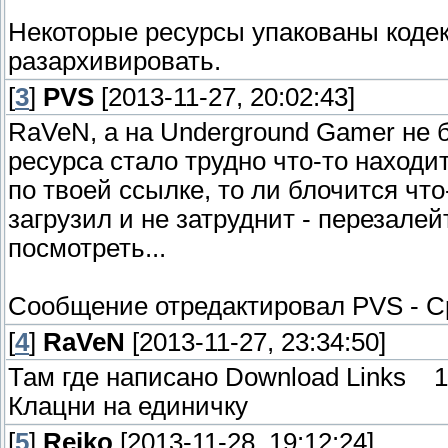
Некоторые ресурсы упакованы кодек
разархивировать.
[
3
]
PVS
[2013-11-27, 20:02:43]
RaVeN, а на Underground Gamer не б
ресурса стало трудно что-то находит
по твоей ссылке, то ли блочится что-
загрузил и не затруднит - перезале
посмотреть...
Сообщение отредактировал
PVS
-
С
[
4
]
RaVeN
[2013-11-27, 23:34:50]
Там где написано Download Links 1
Клацни на единичку
[
5
]
Reiko
[2013-11-28, 19:12:24]