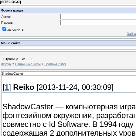
[
SITE LOGO
]
Форма входа
Логин:
Пароль:
запомнить
Забыл
Меню сайта
Страница
1
из
1
1
Форум
»
Старинные игры
»
ShadowCaster
ShadowCaster
[
1
]
Reiko
[2013-11-24, 00:30:09]
ShadowCaster — компьютерная игра 
фэнтезийном окружении, разработан
совместно с Id Software. В 1994 го
содержащая 2 дополнительных уровн