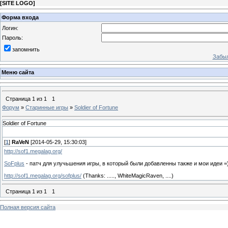
[
SITE LOGO
]
Форма входа
Логин:
Пароль:
запомнить
Забыл
Меню сайта
Страница
1
из
1
1
Форум
»
Старинные игры
»
Soldier of Fortune
Soldier of Fortune
[
1
]
RaVeN
[2014-05-29, 15:30:03]
http://sof1.megalag.org/
SoFplus
- патч для улучьшения игры, в который были добавленны также и мои идеи =
http://sof1.megalag.org/sofplus/
(Thanks: ....., WhiteMagicRaven, ....)
Страница
1
из
1
1
Полная версия сайта