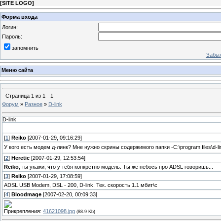
[
SITE LOGO
]
Форма входа
Логин:
Пароль:
запомнить
Забыл
Меню сайта
Страница
1
из
1
1
Форум
»
Разное
»
D-link
D-link
[
1
]
Reiko
[2007-01-29, 09:16:29]
У кого есть модем д-линк? Мне нужно скрины содержимого папки -C:\program files\d-li
[
2
]
Heretic
[2007-01-29, 12:53:54]
Reiko
, ты укажи, что у тебя конкретно модель. Ты же небось про ADSL говоришь...
[
3
]
Reiko
[2007-01-29, 17:08:59]
ADSL USB Modem, DSL - 200, D-link. Тек. скорость 1.1 мбит\с
[
4
]
Bloodmage
[2007-02-20, 00:09:33]
Прикрепления:
41621098.jpg
(88.9 Kb)