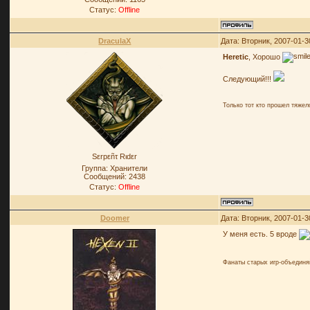
Статус:
Offline
DraculaX
Дата: Вторник, 2007-01-3
Heretic
, Хорошо
Следующий!!!
Только тот кто прошел тяже
Sεrpεñτ Rιdεr
Группа: Хранители
Сообщений:
2438
Статус:
Offline
Doomer
Дата: Вторник, 2007-01-3
У меня есть. 5 вроде
Фанаты старых игр-объединя