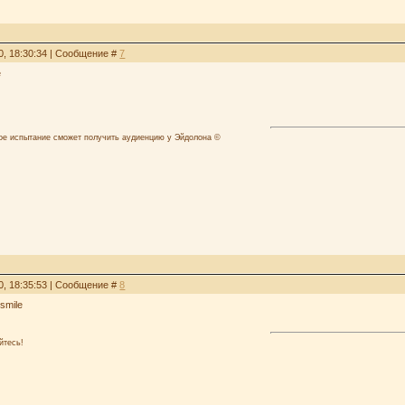
0, 18:30:34 | Сообщение #
7
лое испытание сможет получить аудиенцию у Эйдолона ©
0, 18:35:53 | Сообщение #
8
йтесь!