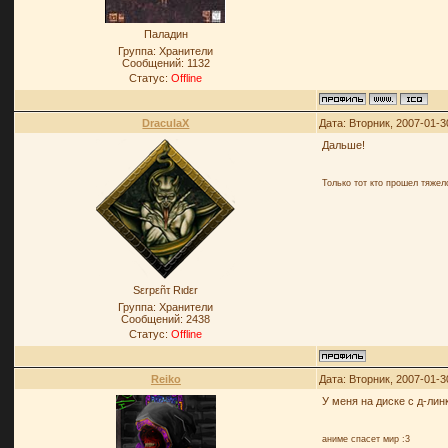
Паладин
Группа: Хранители
Сообщений:
1132
Статус:
Offline
DraculaX
Дата: Вторник, 2007-01-3
Дальше!
Только тот кто прошел тяже
Sεrpεñτ Rιdεr
Группа: Хранители
Сообщений:
2438
Статус:
Offline
Reiko
Дата: Вторник, 2007-01-3
У меня на диске с д-лин
аниме спасет мир :3