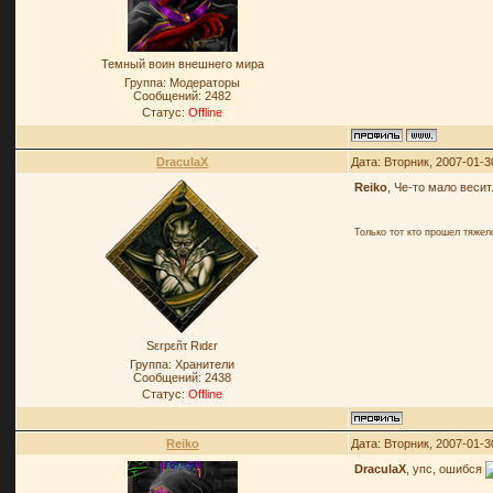
Темный воин внешнего мира
Группа: Модераторы
Сообщений:
2482
Статус:
Offline
DraculaX
Дата: Вторник, 2007-01-3
Reiko
, Че-то мало весит
Только тот кто прошел тяже
Sεrpεñτ Rιdεr
Группа: Хранители
Сообщений:
2438
Статус:
Offline
Reiko
Дата: Вторник, 2007-01-3
DraculaX
, упс, ошибся