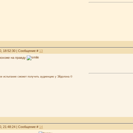
0, 18:52:30 | Сообщение #
13
 похоже на правду
лое испытание сможет получить аудиенцию у Эйдолона ©
0, 21:48:24 | Сообщение #
14