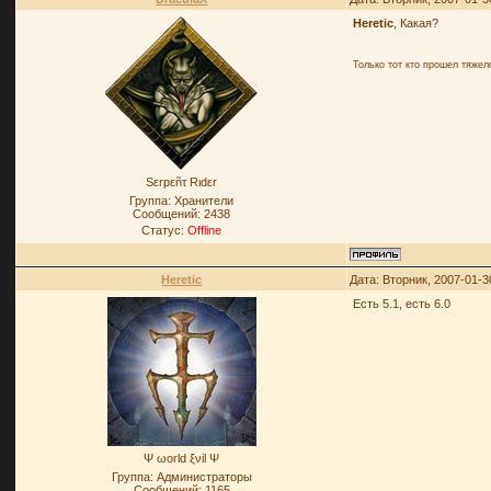
Heretic
, Какая?
Только тот кто прошел тяже
Sεrpεñτ Rιdεr
Группа: Хранители
Сообщений:
2438
Статус:
Offline
Heretic
Дата: Вторник, 2007-01-3
Есть 5.1, есть 6.0
Ψ ωοrld ξνil Ψ
Группа: Администраторы
Сообщений:
1165