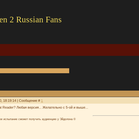
en 2 Russian Fans
0, 18:19:14 | Сообщение #
1
at Reader? Любая версия... Желательно с 5-ой и выше...
лое испытание сможет получить аудиенцию у Эйдолона ©