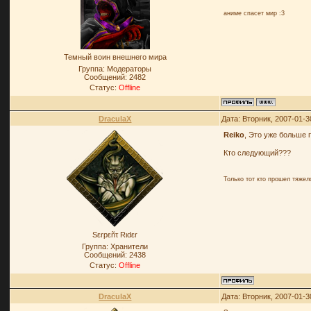
аниме спасет мир :3
Темный воин внешнего мира
Группа: Модераторы
Сообщений:
2482
Статус:
Offline
DraculaX
Дата: Вторник, 2007-01-3
Reiko
, Это уже больше
Кто следующий???
Только тот кто прошел тяже
Sεrpεñτ Rιdεr
Группа: Хранители
Сообщений:
2438
Статус:
Offline
DraculaX
Дата: Вторник, 2007-01-3