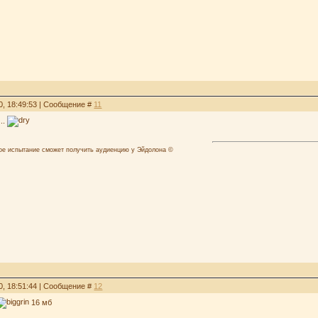
0, 18:49:53 | Сообщение #
11
...
лое испытание сможет получить аудиенцию у Эйдолона ©
0, 18:51:44 | Сообщение #
12
16 мб