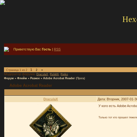
Hex
Приветствую Вас
Гость
|
RSS
1
Страница
1
из
2
2
»
Модератор форума:
,
,
DraculaX
RaVeN
Reiko
Форум
»
Флейм
»
Разное
»
Adobe Acrobat Reader
(Прога)
Adobe Acrobat Reader
DraculaX
Дата: Вторник, 2007-01-3
У кого есть Adobe Acrob
Только тот кто прошел тяже