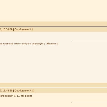
0, 18:38:09 | Сообщение #
9
лое испытание сможет получить аудиенцию у Эйдолона ©
0, 18:48:56 | Сообщение #
10
ком версия 6. 1.9 мб весит