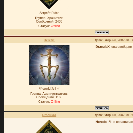
Sεrpεñτ Rιdεr
Группа: Хранители
Сообщений:
2438
Статус:
Offline
Heretic
Дата: Вторник, 2007-01-3
DraculaX
, она свободно
Ψ ωοrld ξνil Ψ
Группа: Администраторы
Сообщений:
1165
Статус:
Offline
DraculaX
Дата: Вторник, 2007-01-3
Heretic
, Я не спрашива