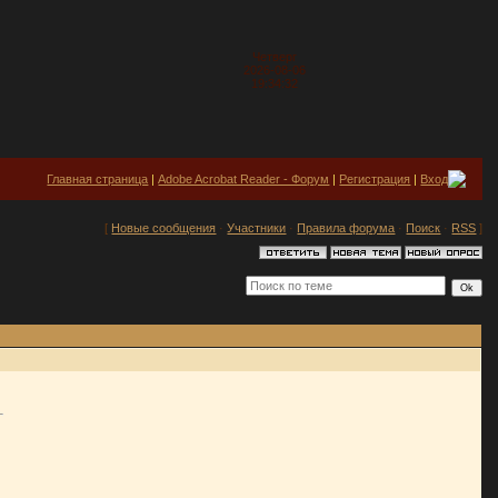
Четверг
2026-08-06
19:34:32
Главная страница
|
Adobe Acrobat Reader - Форум
|
Регистрация
|
Вход
[
Новые сообщения
·
Участники
·
Правила форума
·
Поиск
·
RSS
]