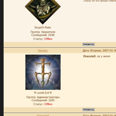
Только тот кто прошел тяже
Sεrpεñτ Rιdεr
Группа: Хранители
Сообщений:
2438
Статус:
Offline
Heretic
Дата: Вторник, 2007-01-3
DraculaX
, ну у меня
Ψ ωοrld ξνil Ψ
Группа: Администраторы
Сообщений:
1165
Статус:
Offline
DraculaX
Дата: Вторник, 2007-01-3