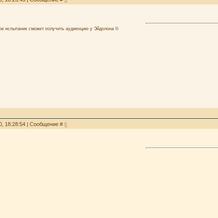
лое испытание сможет получить аудиенцию у Эйдолона ©
0, 18:28:54 | Сообщение #
6