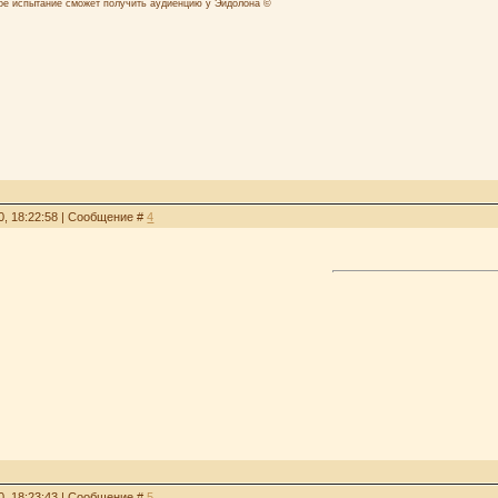
лое испытание сможет получить аудиенцию у Эйдолона ©
0, 18:22:58 | Сообщение #
4
0, 18:23:43 | Сообщение #
5