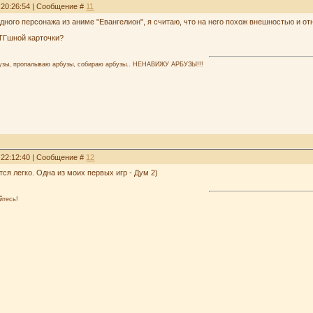
, 20:26:54 | Сообщение #
11
дного персонажа из аниме "Евангелион", я считаю, что на него похож внешностью и от
МТГшной карточки?
узы, пропалываю арбузы, собираю арбузы.. НЕНАВИЖУ АРБУЗЫ!!!
, 22:12:40 | Сообщение #
12
ся легко. Одна из моих первых игр - Дум 2)
йтесь!