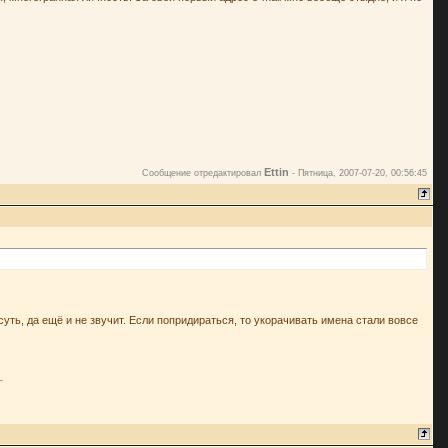
Ettin
Сообщение отредактировал
-
Пятница, 2007-07-20, 00:56:45
суть, да ещё и не звучит. Если попридираться, то укорачивать имена стали вовсе