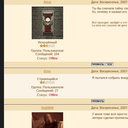
Blick
Дата: Воскресенье, 2007
Ты бы сначала тайну сво
Хз, почему я назвал его 
Всё проходит, пройдёт и эт
La terre est couverte de gens
Искушённый
Группа: Пользователи
Сообщений:
154
Статус:
Offline
Ettin
Дата: Воскресенье, 2007
Я пытался собрать вое
Стремящийся
Группа: Пользователи
Сообщений:
27
Статус:
Offline
VlaDMiR
Дата: Воскресенье, 2007
У меня тоже всё просто
литеры сделал пропис