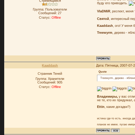
Стремящийся
буду его приводить.
Группа: Пользователи
VlaDMiR
, респект, меня
Сообщений:
27
Статус:
Offline
Святой
, интересный пе
Kaaddash
, ого! У меня 
Treewyrm
, дерево - ябл
Kaaddash
Дата: Пятница, 2007-07-
Quote
Странник Теней
Treewyrm, дерево - яблон
Группа: Хранители
Сообщений:
905
Статус:
Offline
Владимиры,
у вас отли
не те, кто их придумал,
Ettin
, какие догадки?)
истина где-то есть. иногда д
планов не имею. пугаю импр