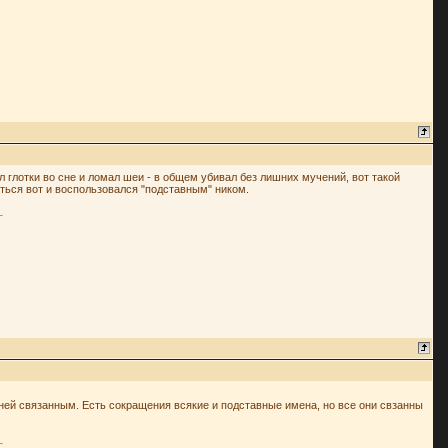
ал глотки во сне и ломал шеи - в общем убивал без лишних мучений, вот такой
иться вот и воспользовался "подставным" ником.
с ней связанным. Есть сокращения всякие и подставные имена, но все они свзанны