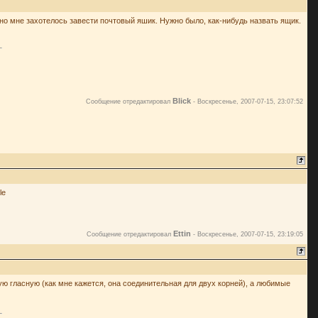
ечно мне захотелось завести почтовый яшик. Нужно было, как-нибудь назвать ящик.
Blick
Сообщение отредактировал
-
Воскресенье, 2007-07-15, 23:07:52
Ettin
Сообщение отредактировал
-
Воскресенье, 2007-07-15, 23:19:05
ую гласную (как мне кажется, она соединительная для двух корней), а любимые