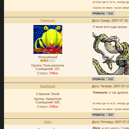
истина где-то есть. иногда д
планов не имею. пугаю импр
Treewyrm
Дата: Среда, 2007-07-18
У меня всё куда проще...
Искушённый
Группа: Пользователи
Сообщений:
107
Статус:
Offline
Kaaddash
Дата: Четверг, 2007-07-1
Treewyrm
, я так думал
Странник Теней
Группа: Хранители
Сообщений:
905
истина где-то есть. иногда д
Статус:
Offline
планов не имею. пугаю импр
Ettin
Дата: Пятница, 2007-07-
Blick
, а что, круто. Сл