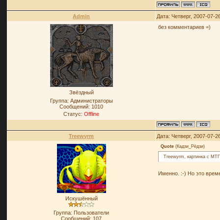
Admin
Дата: Четверг, 2007-07-2
без комментариев =)
Звёздный
Группа: Администраторы
Сообщений:
1010
Статус:
Offline
Treewyrm
Дата: Четверг, 2007-07-2
Quote
(
Кадзи_Рёдзи
)
Treewyrm, картинка с МТ
Именно. :-) Но это врем
Искушённый
Группа: Пользователи
Сообщений:
107