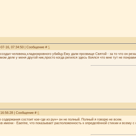
-07-16, 07:34:50 | Сообщение #
5
 создал человека,хладнокровного убийцу.Ему дали прозвище Святой - за то что он рез
мом деле у меня другой ник,просто когда регился здесь боялся что мне тут не понрав
, 16:56:28 | Сообщение #
6
 содержания состоит кое-где из рун+ он не полный. Полный я говорю не всем.
укв имени - Eaerine, что показывает расположенность к определённой стихии и всему 