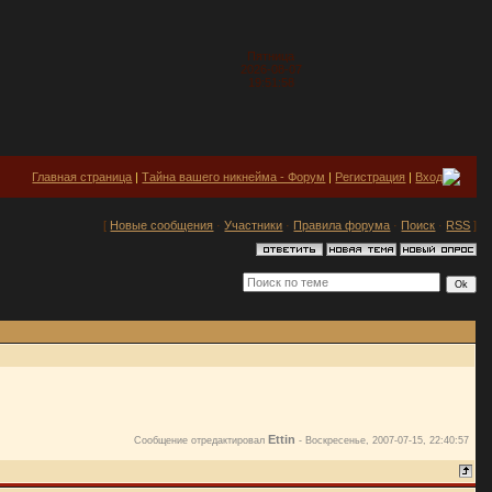
Пятница
2026-08-07
19:51:58
Главная страница
|
Тайна вашего никнейма - Форум
|
Регистрация
|
Вход
[
Новые сообщения
·
Участники
·
Правила форума
·
Поиск
·
RSS
]
Ettin
Сообщение отредактировал
-
Воскресенье, 2007-07-15, 22:40:57