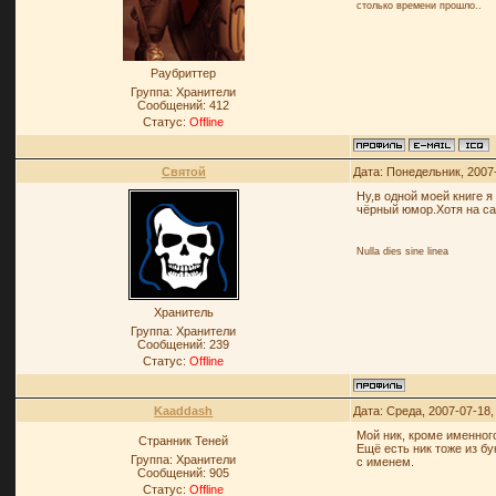
столько времени прошло..
Раубриттер
Группа: Хранители
Сообщений:
412
Статус:
Offline
Святой
Дата: Понедельник, 2007
Ну,в одной моей книге я
чёрный юмор.Хотя на са
Nulla dies sine linea
Хранитель
Группа: Хранители
Сообщений:
239
Статус:
Offline
Kaaddash
Дата: Среда, 2007-07-18
Мой ник, кроме именного
Странник Теней
Ещё есть ник тоже из б
Группа: Хранители
с именем.
Сообщений:
905
Статус:
Offline