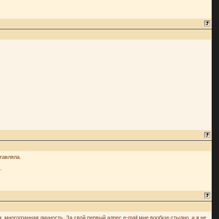
ставляла.
ная, многогранная личность. За свой первый адрес e-mail мне вообще стыдно, и я не