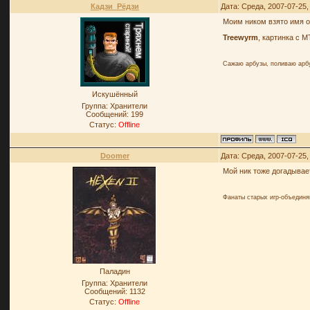
Кадзи_Рёдзи
Дата: Среда, 2007-07-25
Моим ником взято имя о
Treewyrm
, картинка с 
Сажаю арбузы, поливаю арб
Искушённый
Группа: Хранители
Сообщений:
199
Статус:
Offline
Doomer
Дата: Среда, 2007-07-25
Мой ник тоже догадывает
Фанаты старых игр-объединя
Паладин
Группа: Хранители
Сообщений:
1132
Статус:
Offline