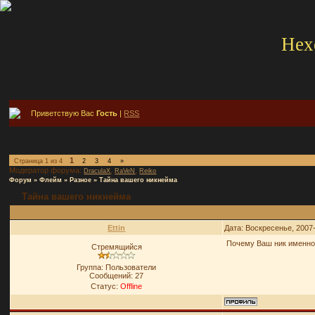
Hex
Приветствую Вас
Гость
|
RSS
1
Страница
1
из
4
2
3
4
»
Модератор форума:
,
,
DraculaX
RaVeN
Reiko
Форум
»
Флейм
»
Разное
»
Тайна вашего никнейма
Тайна вашего никнейма
Ettin
Дата: Воскресенье, 2007
Почему Ваш ник именно 
Стремящийся
Группа: Пользователи
Сообщений:
27
Статус:
Offline