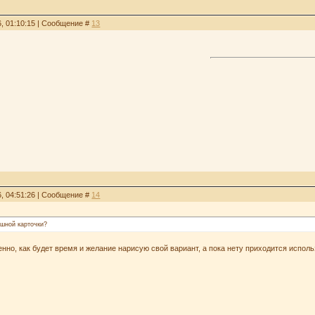
6, 01:10:15 | Сообщение #
13
6, 04:51:26 | Сообщение #
14
Гшной карточки?
енно, как будет время и желание нарисую свой вариант, а пока нету приходится исполь