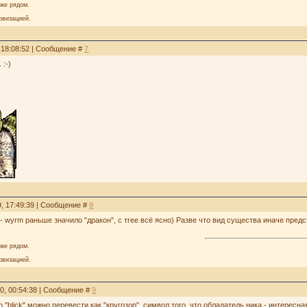
аже рядом.
овизацией.
, 18:08:52 | Сообщение #
7
 :-)
9, 17:49:39 | Сообщение #
8
а - wyrm раньше значило "дракон", с тree всё ясно) Разве что вид существа иначе пред
аже рядом.
овизацией.
20, 00:54:38 | Сообщение #
9
ово "blick" можно перевести как "кругозор", символ того, что обладатель ника - интерес