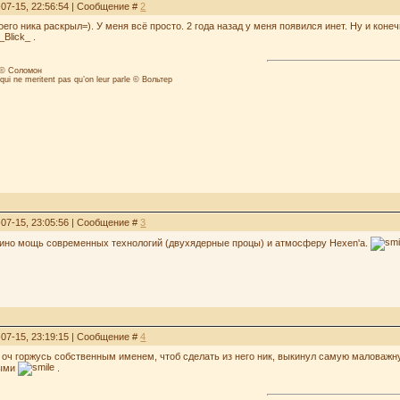
-07-15, 22:56:54 | Сообщение #
2
его ника раскрыл=). У меня всё просто. 2 года назад у меня появился инет. Ну и кон
_Blick_ .
о © Соломон
 qui ne meritent pas qu’on leur parle © Вольтер
-07-15, 23:05:56 | Сообщение #
3
дино мощь современных технологий (двухядерные процы) и атмосферу Hexen'а.
-07-15, 23:19:15 | Сообщение #
4
: оч горжусь собственным именем, чтоб сделать из него ник, выкинул самую маловажн
ными
.