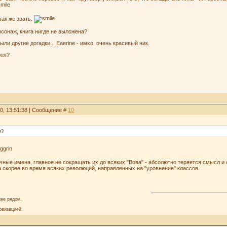
 так же звать.
рсонаж, книга нигде не выложена?
были другие догадки... Eaerine - имхо, очень красивый ник.
оня?
20, 13:51:38 | Сообщение #
10
я?
чные имена, главное не сокращать их до всяких "Вова" - абсолютно теряется смысл и 
 а скорее во время всяких революций, направленных на "уровнение" классов.
аже рядом.
овизацией.