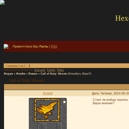
Hex
Приветствую Вас
Гость
|
RSS
1
Страница
1
из
1
Модератор форума:
,
,
DraculaX
RaVeN
Reiko
Форум
»
Флейм
»
Разное
»
Call of Duty: Ghosts
(Ктонибуть Играл?)
Call of Duty: Ghosts
RaVeN
Дата: Четверг, 2014-05-2
Стоит ли вобще тратить 
Ваше мнение?