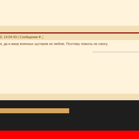
30, 14:04:43 | Сообщение #
2
аю, да и жанр военных шутеров не люблю. Поэтому помочь не смогу.