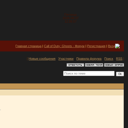
Пятница
2026-08-07
12:26:57
Главная страница
|
Call of Duty: Ghosts - Форум
|
Регистрация
|
Вход
[
Новые сообщения
·
Участники
·
Правила форума
·
Поиск
·
RSS
]