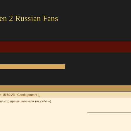
en 2 Russian Fans
9, 15:50:23 | Сообщение #
1
на єто время, или игра так себе =)