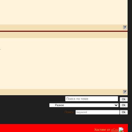
Поиск:
Хостинг от
uCoz