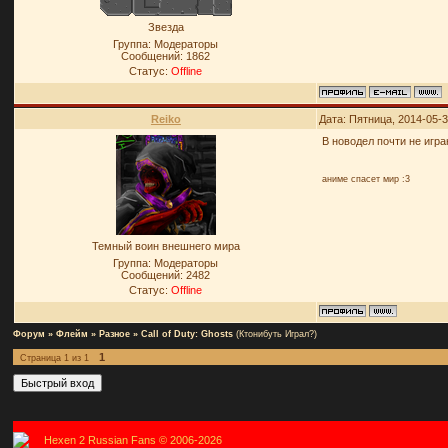
Звезда
Группа: Модераторы
Сообщений:
1862
Статус:
Offline
Reiko
Дата: Пятница, 2014-05-
В новодел почти не игр
аниме спасет мир :3
Темный воин внешнего мира
Группа: Модераторы
Сообщений:
2482
Статус:
Offline
Форум
»
Флейм
»
Разное
»
Call of Duty: Ghosts
(Ктонибуть Играл?)
1
Страница
1
из
1
Hexen 2 Russian Fans © 2006-2026