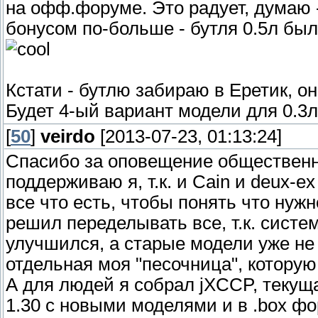
на офф.форуме. Это радует, думаю
бонусом по-больше - бутля 0.5л был
Кстати - бутлю забираю в Еретик, о
Будет 4-ый вариант модели для 0.3л
[
50
]
veirdo
[2013-07-23, 01:13:24]
Спасибо за оповещение общественно
поддерживаю я, т.к. и Cain и deux-
все что есть, чтобы понять что ну
решил переделывать все, т.к. сист
улучшился, а старые модели уже не
отдельная моя "песочница", которую
А для людей я собрал jXCCP, текуща
1.30 с новыми моделями и в .box ф