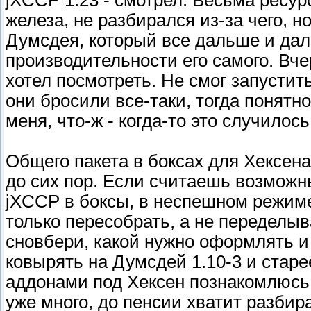
jXCCP 1.23 - смотрел. Весьма ресур
железа, не разбирался из-за чего, но
Думсдея, который все дальше и дал
производительности его самого. Вче
хотел посмотреть. Не смог запустить
они бросили все-таки, тогда понятн
меня, что-ж - когда-то это случилось
Общего пакета в боксах для Хексена
до сих пор. Если считаешь возможн
jXCCP в боксы, в неспешном режиме
только пересобрать, а не переделыв
сновбери, какой нужно оформлять и 
ковырять на Думсдей 1.10-3 и старее
аддонами под Хексен познакомлюсь 
уже много, до пенсии хватит разбира