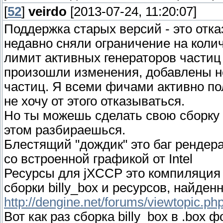
[
52
]
veirdo
[2013-07-24, 11:20:07]
Поддержка старых версий - это отка
недавно сняли ограничение на коли
лимит активных генераторов частиц 
произошли изменения, добавлены не
частиц. Я всеми фичами активно по
не хочу от этого отказываться.
Но ты можешь сделать свою сборку д
этом разбираешься.
Блестящий "дождик" это баг рендера
со встроенной графикой от Intel
Ресурсы для jXCCP это компиляция 
сборки billy_box и ресурсов, найде
http://dengine.net/forums/viewtopic.p
Вот как раз сборка billy_box в .box