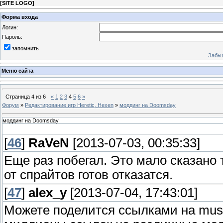
[
SITE LOGO
]
Форма входа
Логин:
Пароль:
запомнить
Забыл
Меню сайта
Страница
4
из
6
«
1
2
3
4
5
6
»
Форум
»
Редактирование игр Heretic, Hexen
»
моддинг на Doomsday
моддинг на Doomsday
[
46
]
RaVeN
[2013-07-03, 00:35:33]
Еще раз побегал. Это мало сказано 
от спрайтов готов отказатся.
[
47
]
alex_y
[2013-07-04, 17:43:01]
Можете поделится ссылками на mus