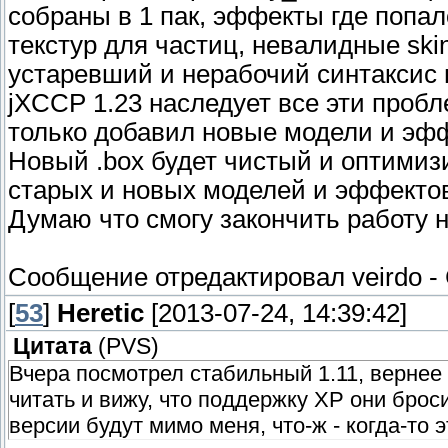
собраны в 1 пак, эффекты где попа
текстур для частиц, невалидные skin
устаревший и нерабочий синтаксис в
jXCCP 1.23 наследует все эти пробле
только добавил новые модели и эф
Новый .box будет чистый и оптимиз
старых и новых моделей и эффектов
Думаю что смогу закончить работу
Сообщение отредактировал
veirdo
-
[
53
]
Heretic
[2013-07-24, 14:39:42]
Цитата
(
PVS
)
Вчера посмотрел стабильный 1.11, вернее -
читать и вижу, что поддержку XP они броси
версии будут мимо меня, что-ж - когда-то 