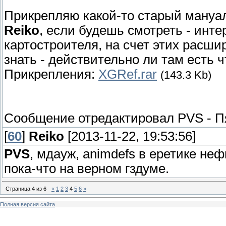
Прикрепляю какой-то старый мануал
Reiko
, если будешь смотреть - инте
картостроителя, на счет этих расш
знать - действительно ли там есть ч
Прикрепления:
XGRef.rar
(143.3 Kb)
Сообщение отредактировал
PVS
-
П
[
60
]
Reiko
[2013-11-22, 19:53:56]
PVS
, мдауж, animdefs в еретике неф
пока-что на верном гздуме.
Страница
4
из
6
«
1
2
3
4
5
6
»
Полная версия сайта