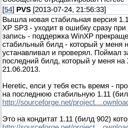
[
54
]
PVS
[2013-07-24, 21:56:33]
Вышла новая стабильная версия 1.11
ХР SP3 - уходит в ошибку сразу при
запись - поддержка WinXP прекраще
стабильный билд - который у меня н
устанавливал и проверял. Поймал за
последний билд, который у меня на 
21.06.2013.
Heretic, елси у тебя есть время - п
на последнюю стабильную 1.11 (бил
http://sourceforge.net/project....ownloa
Это на кондитат 1.11 (билд 902) кот
http://sourceforge.net/project....ownloa