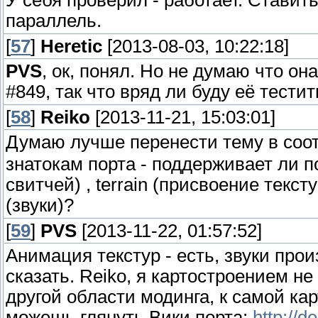
параллель.
[
57
]
Heretic
[2013-08-03, 10:22:18]
PVS
, ок, понял. Но не думаю что он
#849, так что вряд ли буду её тестит
[
58
]
Reiko
[2013-11-21, 15:03:01]
Думаю лучше перенести тему в соо
знатокам порта - поддерживает ли 
свитчей) , terrain (присвоение текст
(звуки)?
[
59
]
PVS
[2013-11-22, 01:57:52]
Анимация текстур - есть, звуки произ
сказать. Reiko, я картостроением н
другой области модинга, к самой ка
можешь глянуть Вики порта:
http://