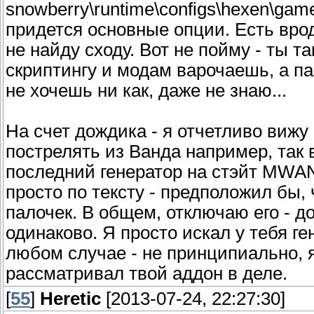
snowberry\runtime\configs\hexen\gam
придется основные опции. Есть врод
не найду сходу. Вот не пойму - ты 
скриптингу и модам варочаешь, а п
не хочешь ни как, даже не знаю...
На счет дождика - я отчетливо вижу 
пострелять из Ванда например, так
последний генератор на стэйт MWAN
просто по тексту - предположил бы,
палочек. В общем, отключаю его - дож
одинаково. Я просто искал у тебя ген
любом случае - не принципиально, я
рассматривал твой аддон в деле.
[
55
]
Heretic
[2013-07-24, 22:27:30]