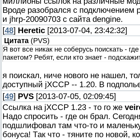
миллионы ссылок на различные моды
Вроде разобрался с подключением pk
и jhrp-20090703 с сайта dengine.
[
48
]
Heretic
[2013-07-04, 23:42:32]
Цитата
(
PVS
)
Я вот все никак не соберусь поискать - гд
пакетом? Ребят, если кто знает - подскаж
я поискал, ниче нового не нашел, то
доступный jXCCP -- 1.20. В подпол
[
49
]
PVS
[2013-07-05, 02:09:45]
Ссылка на jXCCP 1.23 - то го же
vei
Надо спросить - где он брал. Сегодн
подшлифовал там что-то и маленькую
бонуса! Так что - тяните по новой, 