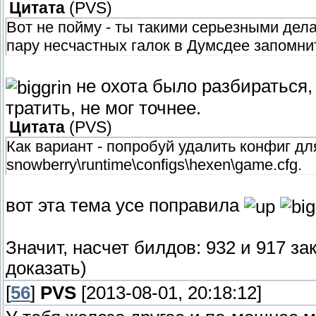
Цитата
(
PVS
)
Вот не пойму - ты такими серьезными дела
пару несчастных галок в Думсдее запомнит
не охота было разбираться
тратить, не мог точнее.
Цитата
(
PVS
)
Как вариант - попробуй удалить конфиг дл
snowberry\runtime\configs\hexen\game.cfg.
вот эта тема усе поправила
Значит, насчет билдов: 932 и 917 з
доказать)
[
56
]
PVS
[2013-08-01, 20:18:12]