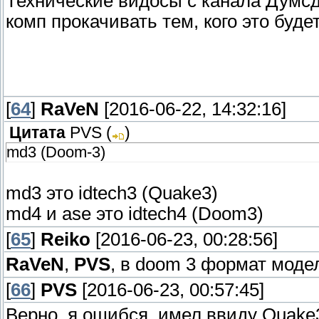
Технические видосы с канала Думсд
комп прокачивать тем, кого это буде
[
64
]
RaVeN
[2016-06-22, 14:32:16]
Цитата
PVS
(
)
md3 (Doom-3)
md3 это idtech3 (Quake3)
md4 и ase это idtech4 (Doom3)
[
65
]
Reiko
[2016-06-23, 00:28:56]
RaVeN
,
PVS
, в doom 3 формат модел
[
66
]
PVS
[2016-06-23, 00:57:45]
Верно, я ошибся, имел ввиду Quake