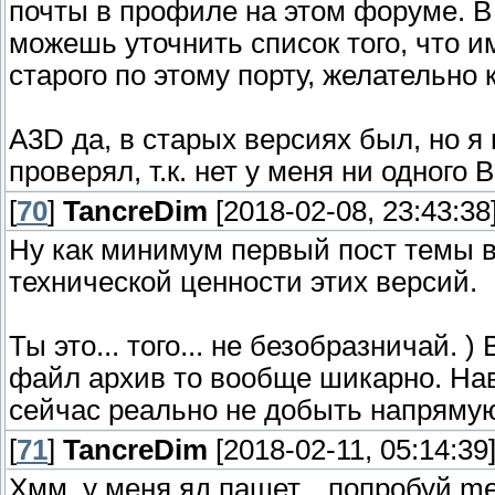
почты в профиле на этом форуме. В 
можешь уточнить список того, что и
старого по этому порту, желательно 
A3D да, в старых версиях был, но я 
проверял, т.к. нет у меня ни одного 
[
70
]
TancreDim
[2018-02-08, 23:43:38
Ну как минимум первый пост темы ви
технической ценности этих версий.
Ты это... того... не безобразничай.
файл архив то вообще шикарно. Нав
сейчас реально не добыть напряму
[
71
]
TancreDim
[2018-02-11, 05:14:39
Хмм, у меня яд пашет... попробуй me