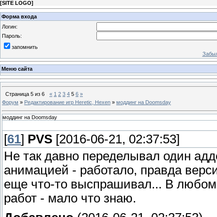
[
SITE LOGO
]
Форма входа
Логин:
Пароль:
запомнить
Забыл
Меню сайта
Страница
5
из
6
«
1
2
3
4
5
6
»
Форум
»
Редактирование игр Heretic, Hexen
»
моддинг на Doomsday
моддинг на Doomsday
[
61
]
PVS
[2016-06-21, 02:37:53]
Не так давно переделывал один аддо
анимацией - работало, правда верси
еще что-то выспрашивал... В любом 
работ - мало что знаю.