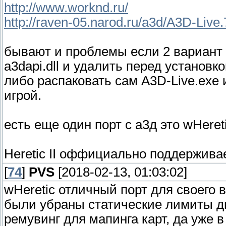
http://www.worknd.ru/
http://raven-05.narod.ru/a3d/A3D-Live.
бывают и проблемы если 2 вариант и
a3dapi.dll и удалить перед установко
либо распаковать сам A3D-Live.exe и 
игрой.
есть еще один порт с а3д это wHereti
Heretic II оффициально поддержива
[
74
]
PVS
[2018-02-13, 01:03:02]
wHeretic отличный порт для своего 
были убраны статические лимиты д
ремувинг для мапинга карт, да уже в