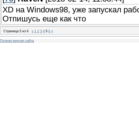
XD на Windows98, уже запускал раб
Отпишусь еще как что
Страница
5
из
6
«
1
2
3
4
5
6
»
Полная версия сайта