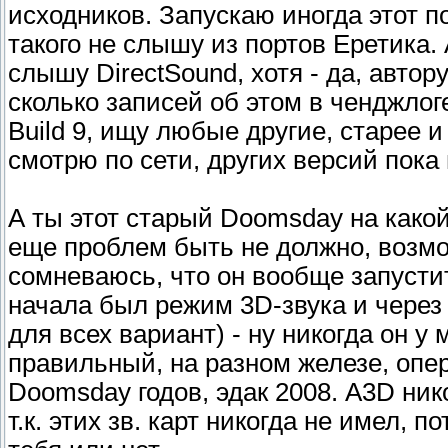
исходников. Запускаю иногда этот по
такого не слышу из портов Еретика. A
слышу DirectSound, хотя - да, автор
сколько записей об этом в ченджлог
Build 9, ищу любые другие, старее и
смотрю по сети, других версий пока
А ты этот старый Doomsday на како
еще проблем быть не должно, возмож
сомневаюсь, что он вообще запустит
начала был режим 3D-звука и через
для всех вариант) - ну никогда он у
правильный, на разном железе, опер
Doomsday годов, эдак 2008. A3D ник
т.к. этих зв. карт никогда не имел, п