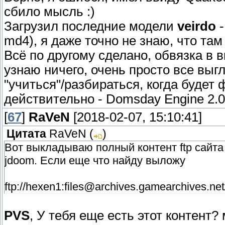
сбило мысль :)
Загрузил последние модели
veirdo
-
md4), я даже точно не знаю, что та
Всё по другому сделано, обвязка в в
узнаю ничего, очень просто все выгл
"учиться"/разбираться, когда будет 
действительно - Domsday Engine 2.0
[
67
]
RaVeN
[2018-02-07, 15:10:41]
Цитата
RaVeN
(
)
Вот выкладываю полный контент ftp сайта о
jdoom. Если еще что найду выложу
ftp://hexen1:files@archives.gamearchives.ne
PVS
, У тебя еще есть этот контент