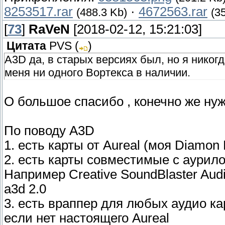
8253517.rar
·
4672563.rar
(488.3 Kb)
(3
[
73
]
RaVeN
[2018-02-12, 15:21:03]
Цитата
PVS
(
)
A3D да, в старых версиях был, но я никогда
меня ни одного Вортекса в наличии.
О большое спасибо , конечно же нуж
По поводу A3D
1. есть карты от Aureal (моя Diamon
2. есть карты совместимые с аурилом
Например Creative SoundBlaster Audi
a3d 2.0
3. есть враппер для любых аудио ка
если нет настоящего Aureal