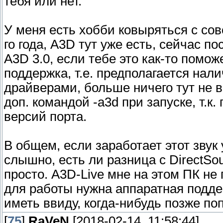
тебя или нет.
У меня есть хобби ковыряться с сов
го года, A3D тут уже есть, сейчас п
A3D 3.0, если тебе это как-то поможе
поддержка, т.е. предполагается нал
драйверами, больше ничего тут не 
доп. командой -a3d при запуске, т.к
версий порта.
В общем, если заработает этот звук 
слышно, есть ли разница с DirectSo
просто. A3D-Live мне на этом ПК не 
для работы нужна аппаратная поддер
иметь ввиду, когда-нибудь позже п
[
75
]
RaVeN
[2018-02-14, 11:58:44]