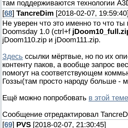
там поддерживаются технологии A3D
[
68
]
TancreDim
[2018-02-07, 19:59:40
Не уверен что это именно то что т
Doomsday 1.0 (ctrl+f
jDoom10_full.zi
jDoom110.zip и jDoom111.zip.
Здесь
ссылки мёртвые, но по их оп
контенту паков, а вообще запрос ве
помогут на соответствующем коммь
Гоззы(там просто народу больше - мо
Ещё можно попробовать
в этой теме
Сообщение отредактировал
Tancre
[
69
]
PVS
[2018-02-07, 21:30:45]