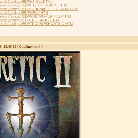
u/heretic2/amiga/HELP/H2_GUI.HTML
ru/heretic2/amiga/HELP/HT2_EP_README.HTM
ru/heretic2/amiga/HELP/JOURNAL_OF_SIERNAN.HTM
u/heretic2/amiga/HELP/MENU.HTM
ru/heretic2/amiga/HELP/MULTIPLAYER_HELP.HTM
u/heretic2/amiga/HELP/THE_BASICS.HTM
ru/heretic2/amiga/HELP/TROUBLESHOOTING.HTM
9, 18:48:16 | Сообщение #
4