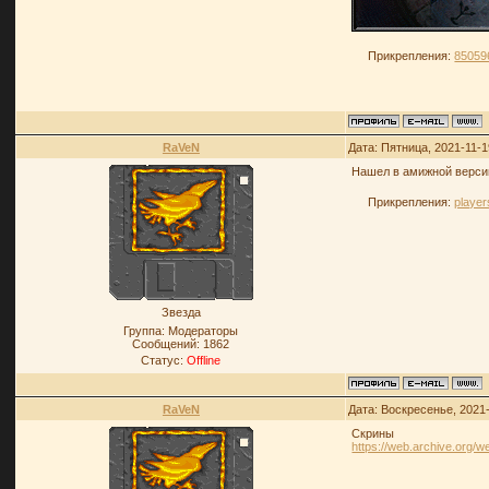
Прикрепления:
85059
RaVeN
Дата: Пятница, 2021-11-1
Нашел в амижной версии
Прикрепления:
player
Звезда
Группа: Модераторы
Сообщений:
1862
Статус:
Offline
RaVeN
Дата: Воскресенье, 2021
Скрины
https://web.archive.org/web