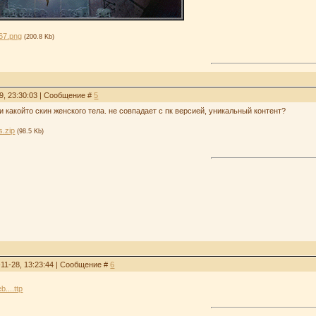
67.png
(200.8 Kb)
9, 23:30:03 | Сообщение #
5
 какойто скин женского тела. не совпадает с пк версией, уникальный контент?
s.zip
(98.5 Kb)
-11-28, 13:23:44 | Сообщение #
6
....ttp