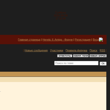
Суббота
2026-08-08
17:12:40
Главная страница
|
Heretic II: Amiga - Форум
|
Регистрация
|
Вход
[
Новые сообщения
·
Участники
·
Правила форума
·
Поиск
·
RSS
]