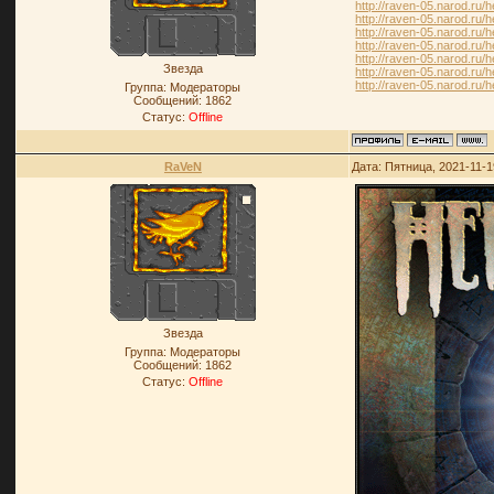
http://raven-05.narod.r
http://raven-05.narod.
http://raven-05.narod.
http://raven-05.narod.r
http://raven-05.narod.
Звезда
http://raven-05.narod.r
http://raven-05.narod.
Группа: Модераторы
Сообщений:
1862
Статус:
Offline
RaVeN
Дата: Пятница, 2021-11-1
Звезда
Группа: Модераторы
Сообщений:
1862
Статус:
Offline