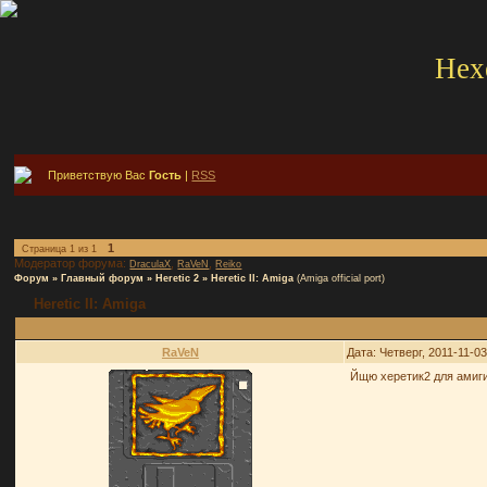
Hex
Приветствую Вас
Гость
|
RSS
1
Страница
1
из
1
Модератор форума:
,
,
DraculaX
RaVeN
Reiko
Форум
»
Главный форум
»
Heretic 2
»
Heretic II: Amiga
(Amiga official port)
Heretic II: Amiga
RaVeN
Дата: Четверг, 2011-11-0
Йщю херетик2 для амиги