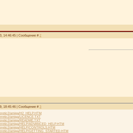
3, 14:46:45 | Сообщение #
2
9, 18:45:46 | Сообщение #
3
/heretic2/amiga/H2_HELP.HTM
/heretic2/amiga/LICENCE.TXT
u/heretic2/amiga/README.TXT
ru/heretic2/amiga/HELP/ADVANCED_HELP.HTM
ru/heretic2/amiga/HELP/CONTROLS.HTM
ru/heretic2/amiga/HELP/GETTING_STARTED.HTM