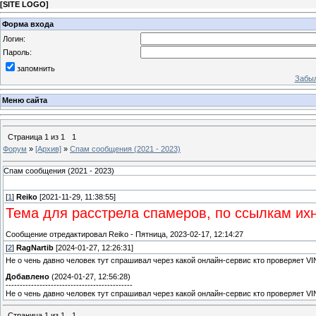
[
SITE LOGO
]
Форма входа
Логин:
Пароль:
запомнить
Забыл
Меню сайта
Страница
1
из
1
1
Форум
»
[Архив]
»
Спам сообщения (2021 - 2023)
Спам сообщения (2021 - 2023)
[
1
]
Reiko
[2021-11-29, 11:38:55]
Тема для расстрела спамеров, по ссылкам ихн
Сообщение отредактировал
Reiko
-
Пятница, 2023-02-17, 12:14:27
[
2
]
RagNartib
[2024-01-27, 12:26:31]
Не о чень давно человек тут спрашивал через какой онлайн-сервис кто проверяет VIN 
Добавлено
(2024-01-27, 12:56:28)
---------------------------------------------
Не о чень давно человек тут спрашивал через какой онлайн-сервис кто проверяет VIN 
Страница
1
из
1
1