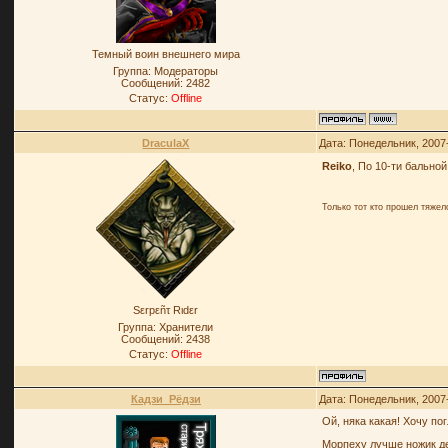
Темный воин внешнего мира
Группа: Модераторы
Сообщений:
2482
Статус:
Offline
DraculaX
Дата: Понедельник, 2007
Reiko
, По 10-ти бальной
Только тот кто прошел тяже
Sεrpεñτ Rιdεr
Группа: Хранители
Сообщений:
2438
Статус:
Offline
Кадзи_Рёдзи
Дата: Понедельник, 2007
Ой, няка какая! Хочу по
Морпеху лучше ножик де