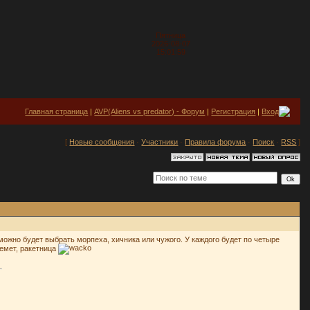
Пятница
2026-08-07
15:01:59
Главная страница
|
AVP(Aliens vs predator) - Форум
|
Регистрация
|
Вход
[
Новые сообщения
·
Участники
·
Правила форума
·
Поиск
·
RSS
]
можно будет выбрать морпеха, хичника или чужого. У каждого будет по четыре
лемет, ракетница