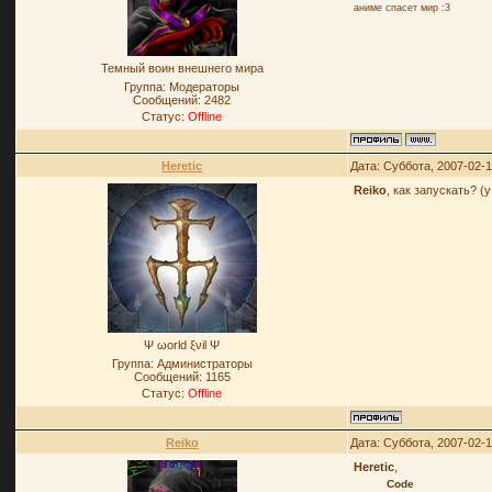
аниме спасет мир :3
Темный воин внешнего мира
Группа: Модераторы
Сообщений:
2482
Статус:
Offline
Heretic
Дата: Суббота, 2007-02-
Reiko
, как запускать? 
Ψ ωοrld ξνil Ψ
Группа: Администраторы
Сообщений:
1165
Статус:
Offline
Reiko
Дата: Суббота, 2007-02-
Heretic
,
Code