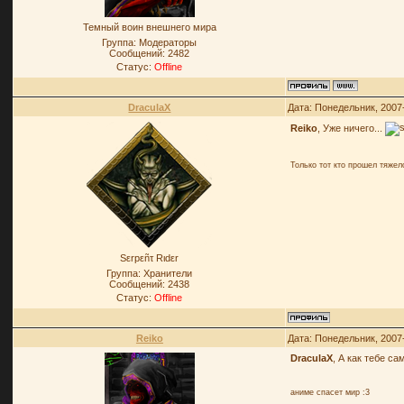
Темный воин внешнего мира
Группа: Модераторы
Сообщений:
2482
Статус:
Offline
DraculaX
Дата: Понедельник, 2007
Reiko
, Уже ничего...
Только тот кто прошел тяже
Sεrpεñτ Rιdεr
Группа: Хранители
Сообщений:
2438
Статус:
Offline
Reiko
Дата: Понедельник, 2007
DraculaX
, А как тебе с
аниме спасет мир :3