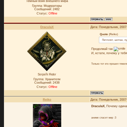
Темный воин внешнего мира
Группа: Модераторы
Сообщений:
2482
Статус:
Offline
DraculaX
Дата: Понедельник, 2007
Quote
(Reiko)
Пичтолет, шотган, п
Продолжай так
И, кстати, почему у те
Только тот кто прошел тяже
Sεrpεñτ Rιdεr
Группа: Хранители
Сообщений:
2438
Статус:
Offline
Reiko
Дата: Понедельник, 2007
DraculaX
, Почему один
аниме спасет мир :3