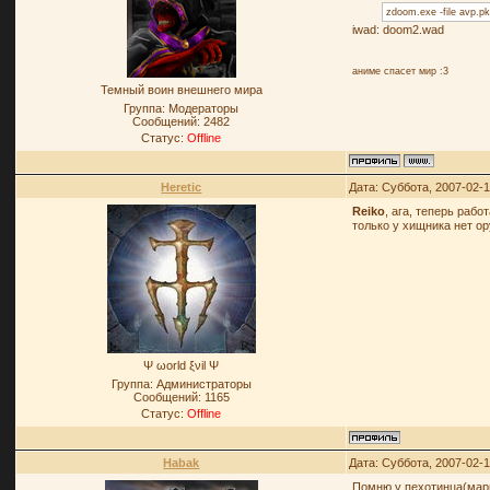
zdoom.exe -file avp.p
iwad: doom2.wad
аниме спасет мир :3
Темный воин внешнего мира
Группа: Модераторы
Сообщений:
2482
Статус:
Offline
Heretic
Дата: Суббота, 2007-02-
Reiko
, ага, теперь рабо
только у хищника нет о
Ψ ωοrld ξνil Ψ
Группа: Администраторы
Сообщений:
1165
Статус:
Offline
Habak
Дата: Суббота, 2007-02-
Помню у пехотинца(мари