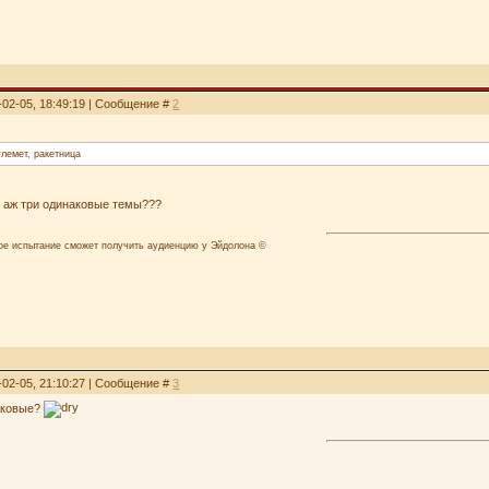
-02-05, 18:49:19 | Сообщение #
2
улемет, ракетница
бя аж три одинаковые темы???
лое испытание сможет получить аудиенцию у Эйдолона ©
-02-05, 21:10:27 | Сообщение #
3
аковые?