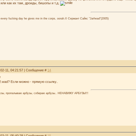
или как их там, дроиды, бишопы и т.д.
for every fucking day he gives me in the corps, oorah.© Сержант Сайкс "Jarhead"(2005)
-02-11, 04:21:57 | Сообщение #
14
.wad? Если можно - прямую ссылку..
узы, пропалываю арбузы, собираю арбузы.. НЕНАВИЖУ АРБУЗЫ!!!
-02-11, 05:40:28 | Сообщение #
15