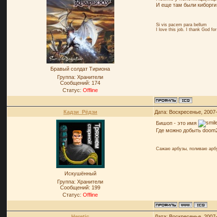
И еще там были киборги 
Si vis pacem para bellum
I love this job. I thank God 
Бравый солдат Тириона
Группа: Хранители
Сообщений:
174
Статус:
Offline
Кадзи_Рёдзи
Дата: Воскресенье, 2007
Бишоп - это имя
Где можно добыть doom2
Сажаю арбузы, поливаю арб
Искушённый
Группа: Хранители
Сообщений:
199
Статус:
Offline
Heretic
Дата: Воскресенье, 2007