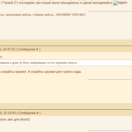
 ("Чужой 2") последние три пушки были объединены в одном мегадевайсе
узы, пропалываю арбузы, собираю арбузы.. НЕНАВИЖУ АРБУЗЫ!!!
6, 16:47:22 | Сообщение #
8
и)
Хищника в думе ))) Могу информацию по его оружиям скинуть
 спрайты оружия. И спрайты оружия для чужого нада.
0, 11:23:43 | Сообщение #
9
лать авп для doom2