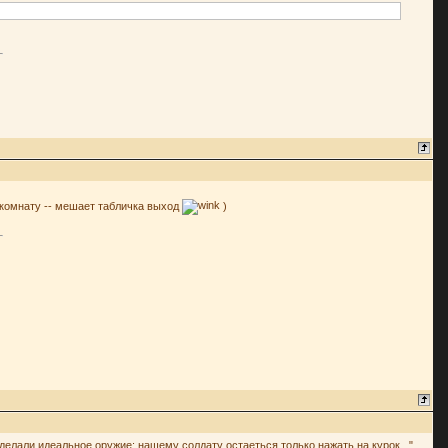
 комнату -- мешает табличка выход
)
лали идеальное оружие: нашему солдату остаеться только нажать на курок..."