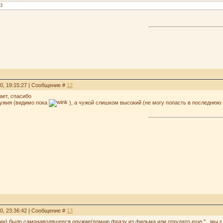
k3
10, 19:15:27 | Сообщение #
12
тает, спасибо
ружия (видимо пока
), а чужой слишком высокий (не могу попасть в последнюю
10, 23:36:42 | Сообщение #
13
н) было самонаводящееся оружие(помню фразу из фильма или откудато еще "...мы сде