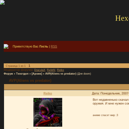
Hex
Приветствую Вас
Гость
|
RSS
1
Страница
1
из
1
Модератор форума:
,
,
DraculaX
RaVeN
Reiko
Форум
»
Техотдел
»
[Архив]
»
AVP(Aliens vs predator)
(Для doom)
AVP(Aliens vs predator)
Reiko
Дата: Понедельник, 2007
Вот недавненько скачал
оружия. И мне нужен сов
аниме спасет мир :3