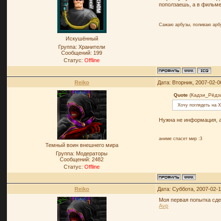
поползаешь, а в фильме
Сажаю арбузы, поливаю арб
Искушённый
Группа: Хранители
Сообщений:
199
Статус:
Offline
Reiko
Дата: Вторник, 2007-02-0
Quote
(Кадзи_Рёдз
Хочу поглядеть на 
Нужна не информация, а
аниме спасет мир :3
Темный воин внешнего мира
Группа: Модераторы
Сообщений:
2482
Статус:
Offline
Reiko
Дата: Суббота, 2007-02-1
Моя первая попытка сде
Avp