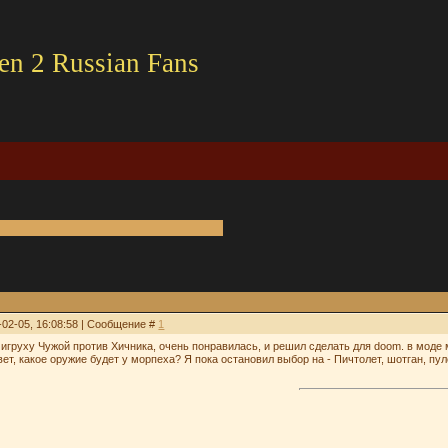
en 2 Russian Fans
-02-05, 16:08:58 | Сообщение #
1
 игруху Чужой против Хичника, очень понравилась, и решил сделать для doom. в моде 
ет, какое оружие будет у морпеха? Я пока остановил выбор на - Пичтолет, шотган, пу