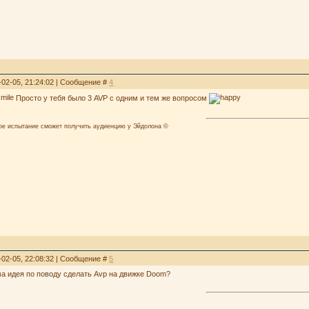
-02-05, 21:24:02 | Сообщение #
4
Просто у тебя было 3 AVP с одним и тем же вопросом
лое испытание сможет получить аудиенцию у Эйдолона ©
-02-05, 22:08:32 | Сообщение #
5
ама идея по поводу сделать Avp на движке Doom?