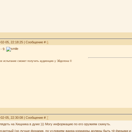
-02-05, 22:18:25 | Сообщение #
6
 - 9.
лое испытание сможет получить аудиенцию у Эйдолона ©
-02-05, 22:30:08 | Сообщение #
7
глядеть на Хищника в думе ))) Могу информацию по его оружиям скинуть.
сантный (но лучше фонарик, по условиям жанра коридоры должны быть тё-ёмными и не