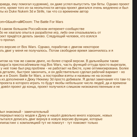
равда, ему помогал художник), он даже успел выпустить три беты. Однако проект
ети, кроме того из-за неопытности автора проект двигался очень медленно и был
из Duke Nukem 3d и Strife, так что со временем автор
m=0&auth=all#Doom: The Battle For Mars
и. В самом большом Российском интеренет-сообществе
 не хватало опыта в разработке игр, либо они отказывались от
роект придётся делать заново. Следующий человек, кто взялся
то пропал.
 его версию от Bos Wars. Однако, поработав с двигом некоторое
ать двиг у меня не получалось. Потом свободное время закончилось и я
притом на том же самом двиге, но более старой версии. В дальнейшем также
ratagus'a приспосабливали под Bos Wars, часть функций оттуда просто вырезали,
 у неё тоже был ряд проблем - не работает на Висте, хуже оптимизирована. Более
а деталях, быстрее закончить, и он действительно сделал рабочий вариант - но
и в Doom: Battle for Mars, а посторойки взяты и названы не на основе
а из дополнения к Дюку Нюкему 3d просто добивали. Я делал замечания что там-то
 проекта в которого играть то будут якобы небольшое число людей, да и времени
он довёл проект до конца, проект получился слишком низкокачественным и не
 был знакомый - замечательный
я перерыл массу модов к Думу и нашёл довольно много хороших, новых
ь пытался дописать двиг вернув в новую версию функции, которые
опипастинг с компиляцией тут не помогут - тут поможет только