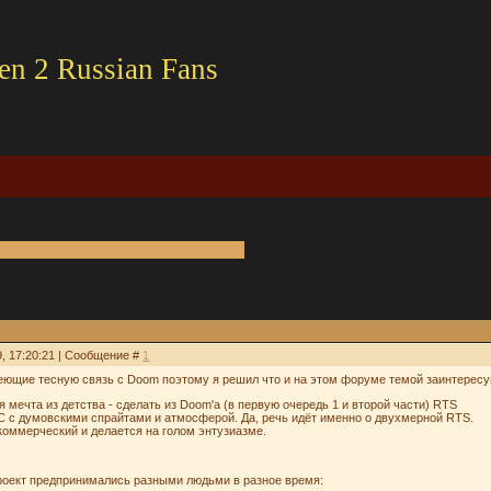
en 2 Russian Fans
9, 17:20:21 | Сообщение #
1
меющие тесную связь с Doom поэтому я решил что и на этом форуме темой заинтерес
 мечта из детства - сделать из Doom'a (в первую очередь 1 и второй части) RTS
C с думовскими спрайтами и атмосферой. Да, речь идёт именно о двухмерной RTS.
коммерческий и делается на голом энтузиазме.
роект предпринимались разными людьми в разное время: