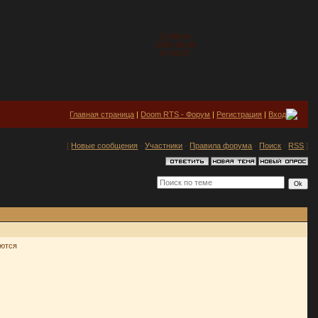
Суббота
2026-08-08
07:45:57
Главная страница
|
Doom RTS - Форум
|
Регистрация
|
Вход
[
Новые сообщения
·
Участники
·
Правила форума
·
Поиск
·
RSS
]
уются