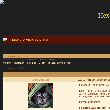
Hex
Приветствую Вас
Гость
|
RSS
1
Страница
1
из
1
Модератор форума:
,
,
DraculaX
RaVeN
Reiko
Форум
»
Техотдел
»
[Архив]
»
Doom RTS
(Ищу энтузиастов)
Doom RTS
Doctordoom
Дата: Четверг, 2009-10-2
Heretic и Hexen игры и
Doom RTS - это странная
а-ля старккрафт или C&
И разумеется проект не
История проекта
Попытки сделать этот п