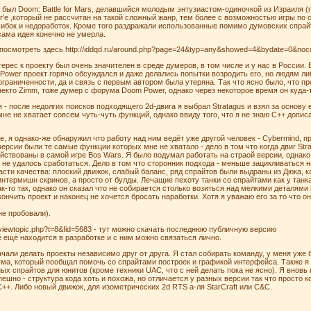
был Doom: Battle for Mars, делавшийся молодым энтузиастом-одиночкой из Израиля (п
'e ,который не рассчитан на такой сложный жанр, тем более с возможностью игры по с
бок и недоработок. Кроме того раздражали использованные помимо думовских спрайты 
сама идея конечно не умерла.
осмотреть здесь http://iddqd.ru/around.php?page=24&typ=any&showed=4&bydate=0&noco
терес к проекту был очень значителен в среде думеров, в том числе и у нас в Росси
ower проект горячо обсуждался и даже делались попытки возродить его, но людям либо
ограниченности, да и связь с первым автором была утеряна. Так что ясно было, что п
 некто Zimm, тоже думер с форума Doom Power, однако через некоторое время он куда-
я - после недолгих поисков подходящего 2d-двига я выбрал Stratagus и взял за основу
не не хватает совсем чуть-чуть функций, однако ввиду того, что я не знаю C++ допис
е, я однако-же обнаружил что работу над ним ведёт уже другой человек - Сybermind, 
версии были те самые функции которых мне не хватало - дело в том что когда двиг St
ействованы в самой игре Bos Wars. Я было подумал работать на страой версии, однако
м не удалось сработаться. Дело в том что сторонник подхода - меньше зацикливаться н
ти качества: плоский движок, слабый баланс, ряд спрайтов были выдраны из Дюка, как 
нтермишн скринов, а просто от булды. Лечащие пехоту танки со спрайтами как у танк
к-то так, однако он сказал что не собирается столько возиться над мелкими деталями
кончить проект и наконец не хочется бросать наработки. Хотя я уважаю его за то что 
не пробовали).
/viewtopic.php?t=8&fid=5683 - тут можно скачать последнюю публичную версию
 ещё находится в разработке и с ним можно связаться лично.
чали делать проекты независимо друг от друга. Я стал собирать команду, у меня уже
ума, который пообщал помочь со спрайтами построек и графикой интерфейса. Также 
ных спрайтов для юнитов (кроме техники UAC, что с ней делать пока не ясно). Я внов
пешно - структура кода хоть и похожа, но отличается у разных версии так что просто к
++. Либо новый движок, для изометрических 2d RTS а-ля StarCraft или C&C.