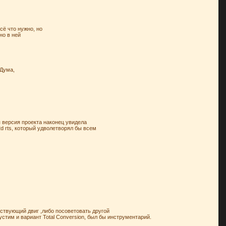
сё что нужно, но
но в ней
 Дума,
 версия проекта наконец увидела
2d rts, который удволетворял бы всем
ствующий двиг ,либо посоветовать другой
тим и вариант Total Conversion, был бы инструментарий.