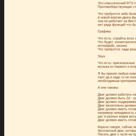
Это классический RTS г
Противоборствующие сто
Что требуется либо бол
в новой версии двига фу
она не работает на Вист
нет ряда функций что бы
Графика
Что есть: спрайты всех
Что будет: изометричес
интерфейс, иконки
Что требуется: надо ре
Звук
Что есть: оригинальные
музыка из первого и вт
Я бы принял любую помо
свет да и надо то не оч
необходимым критерия
А они таковы:
Двиг должен работать на
Двиг должен быть 2d - 
Двиг должен поддерживат
Двиг желательно долже
Двиг должен иметь готов
например невидимость и
рас и разных видов рес
Двиг должен иметь гото
Короче говоря, сейчас 
бесплатный двиг, котор
Писать двиг с нуля не п