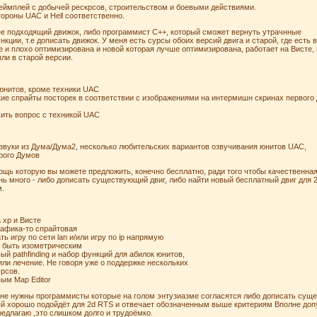
еймплей с добычей рескрсов, строительством и боевыми действиями.
роны UAC и Hell соответственно.
ее подходящий движок, либо программист C++, который сможет вернуть утрачнные
нкции, т.е дописать движок. У меня есть сурсы обоих версий двига и старой, где есть в
е и плохо оптимизирована и новой которая лучше оптимизирована, работает на Висте, 
ли в старой версии.
 юнитов, кроме техники UAC
кие спрайты посторек в соответствии с изображениями на интермишн скринах первого
шить вопрос с техникой UAC
 звуки из Дума/Дума2, несколько любительских вариантов озвучивания юнитов UAC,
орого Думов
щь которую вы можете предложить, конечно бесплатно, ради того чтобы качественная
ень много - либо дописать существующий двиг, либо найти новый бесплатный двиг для 
м.
 xp и Висте
графика-то спрайтовая
ь игру по сети lan и/или игру по ip напрямую
н быть изометрическим
ый pathfinding и набор функций для абилок юнитов,
ли лечение. Не говоря уже о поддержке нескольких
урсов.
вым Map Editor
мне нужны программисты которые на голом энтузиазме согласятся либо дописать суще
ый хорошо подойдёт для 2d RTS и отвечает обозначенным выше критериям Вполне допус
редлагаю ,это слишком долго и трудоёмко.