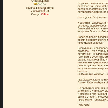
Стремящийся
Первым таким проектом 
делалася на Game Maker
Группа: Пользователи
полон всевозможных оши
Сообщений:
35
потерял мотивацию, но 
Статус:
Offline
Последнюю бету можно п
Несмотря на провал, ин
думеров, форуме Doom P
Game Maker'а из-за его 
за проект Doom rts был
Далее за проект взялся 
время я обнаружил что м
приостановил проект.
Вернувшись к разработк
оказалось что в старой 
потому как не были зад
того, нам с cybermind'о
сильно хромающий по час
каноничных думовских и
там-то лучше сделать та
нету на мелочи, надо за
работает
на Висте (на Windows 7 
http://www.wapforums.ru
Проект Кибермайнда всё
Не сработавшись, мы на
художник и энтузиаст Д
и вместе с тем канонич
были в старой ,но безус
программист, знающий C
Геймплей