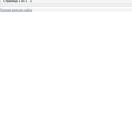
Страница
1
из
1
1
Полная версия сайта