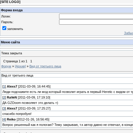
[
SITE LOGO
]
Форма входа
Логин:
Пароль:
запомнить
Забыл
Меню сайта
Тема закрыта
Страница
1
из
1
1
Форум
»
[Архив]
»
Вид от третьего лица
Вид от третьего лица
[
1
]
Alexs7
[2011-03-09, 16:44:45]
Люди подскажите есть ли мод который позволит играть в первый Heretic с видом от т
[
2
]
RaVeN
[2011-03-09, 17:19:10]
ДА GZDoom позволяет это делать =)
[
3
]
Alexs7
[2011-03-09, 17:25:27]
спасибо попробую!
[
4
]
Reiko
[2012-01-26, 16:56:45]
Вопрос решенный как я пологаю? Тему закрываю, т.к автор давно не отвечал, в конц