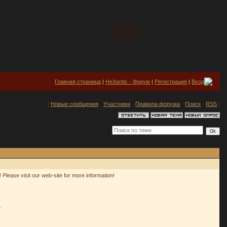
Суббота
2026-08-08
08:45:26
Главная страница
|
HeXentic - Форум
|
Регистрация
|
Вход
[
Новые сообщения
·
Участники
·
Правила форума
·
Поиск
·
RSS
]
Please visit our web-site for more information!