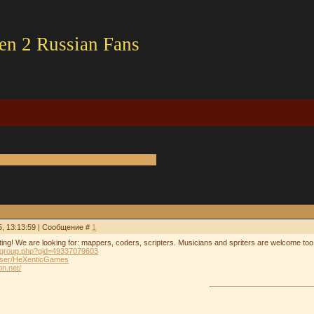
en 2 Russian Fans
5, 13:13:59 | Сообщение #
1
ing! We are looking for: mappers, coders, scripters. Musicians and spriters are welcome too! 
/group.php?gid=49337079603
/user/HeXenticGames
on.net/