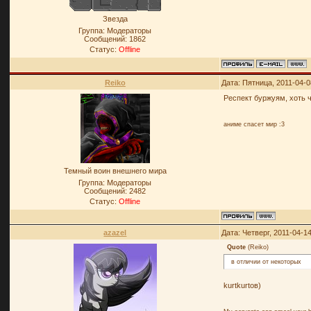
Звезда
Группа: Модераторы
Сообщений:
1862
Статус:
Offline
Reiko
Дата: Пятница, 2011-04-0
Респект буржуям, хоть 
аниме спасет мир :3
Темный воин внешнего мира
Группа: Модераторы
Сообщений:
2482
Статус:
Offline
azazel
Дата: Четверг, 2011-04-1
Quote
(
Reiko
)
в отличии от некоторых
kurtkurtов)