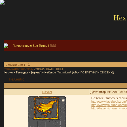
Hex
Приветствую Вас
Гость
|
RSS
1
Страница
1
из
1
Модератор форума:
,
,
DraculaX
RaVeN
Reiko
Форум
»
Техотдел
»
[Архив]
»
HeXentic
(Английский (КЛАН ПО ЕРЕТИКУ И ХЕКСЕНУ))
HeXentic
RaVeN
Дата: Вторник, 2011-04-0
HeXentic Games is recruit
http://www.facebook.com
http://www.youtube.com
http://hexentic.forum-moti