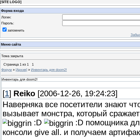
[
SITE LOGO
]
Форма входа
Логин:
Пароль:
запомнить
Забыл
Меню сайта
Тема закрыта
Страница
1
из
1
1
Форум
»
[Архив]
»
Инвентарь для doom2!
Инвентарь для doom2!
[
1
]
Reiko
[2006-12-26, 19:24:23]
Наверняка все посетители знают что
вызывает монстра, который сражаетс
:D
:D помощника для
консоли give all. и получаем артифа