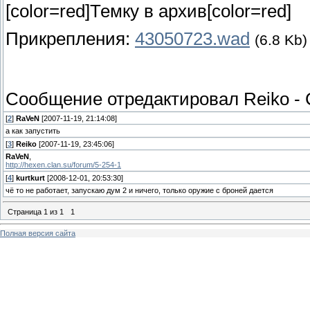
[color=red]Темку в архив[color=red]
Прикрепления:
43050723.wad
(6.8 Kb)
Сообщение отредактировал
Reiko
-
[
2
]
RaVeN
[2007-11-19, 21:14:08]
а как запустить
[
3
]
Reiko
[2007-11-19, 23:45:06]
RaVeN
,
http://hexen.clan.su/forum/5-254-1
[
4
]
kurtkurt
[2008-12-01, 20:53:30]
чё то не работает, запускаю дум 2 и ничего, только оружие с броней дается
Страница
1
из
1
1
Полная версия сайта