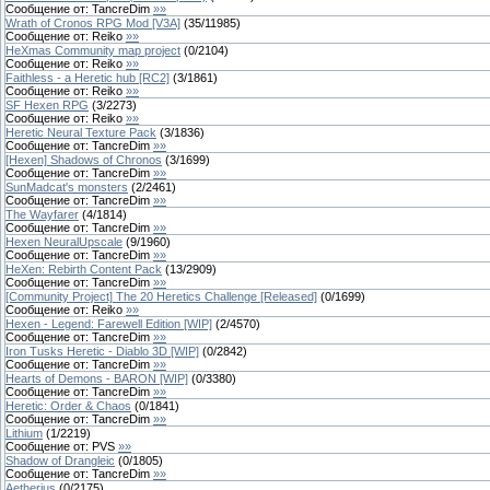
Сообщение от:
TancreDim
»»
Wrath of Cronos RPG Mod [V3A]
(
35
/
11985
)
Сообщение от:
Reiko
»»
HeXmas Community map project
(
0
/
2104
)
Сообщение от:
Reiko
»»
Faithless - a Heretic hub [RC2]
(
3
/
1861
)
Сообщение от:
Reiko
»»
SF Hexen RPG
(
3
/
2273
)
Сообщение от:
Reiko
»»
Heretic Neural Texture Pack
(
3
/
1836
)
Сообщение от:
TancreDim
»»
[Hexen] Shadows of Chronos
(
3
/
1699
)
Сообщение от:
TancreDim
»»
SunMadcat's monsters
(
2
/
2461
)
Сообщение от:
TancreDim
»»
The Wayfarer
(
4
/
1814
)
Сообщение от:
TancreDim
»»
Hexen NeuralUpscale
(
9
/
1960
)
Сообщение от:
TancreDim
»»
HeXen: Rebirth Content Pack
(
13
/
2909
)
Сообщение от:
TancreDim
»»
[Community Project] The 20 Heretics Challenge [Released]
(
0
/
1699
)
Сообщение от:
Reiko
»»
Hexen - Legend: Farewell Edition [WIP]
(
2
/
4570
)
Сообщение от:
TancreDim
»»
Iron Tusks Heretic - Diablo 3D [WIP]
(
0
/
2842
)
Сообщение от:
TancreDim
»»
Hearts of Demons - BARON [WIP]
(
0
/
3380
)
Сообщение от:
TancreDim
»»
Heretic: Order & Chaos
(
0
/
1841
)
Сообщение от:
TancreDim
»»
Lithium
(
1
/
2219
)
Сообщение от:
PVS
»»
Shadow of Drangleic
(
0
/
1805
)
Сообщение от:
TancreDim
»»
Aetherius
(
0
/
2175
)