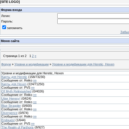
[
SITE LOGO
]
Форма входа
Логин:
Пароль:
запомнить
Забыл
Меню сайта
Страница
1
из
2
1
2
»
Форум
»
Уровни и модификации
»
Уровни и модификации для Heretic, Hexen
Уровни и модификации для Heretic, Hexen
Карты для Heretic
(
158
/
73230
)
Сообщение от:
Reiko
»»
Карты для Hexen
(
224
/
71250
)
Сообщение от:
PVS
»»
Of Myth Relinquished
(
0
/
4026
)
Сообщение от:
Reiko
»»
Utter Heresy!
(
0
/
624
)
Сообщение от:
Reiko
»»
Blue Straggler
(
0
/
600
)
Сообщение от:
Reiko
»»
Divergence
(
0
/
974
)
Сообщение от:
Reiko
»»
Endquest
(
1
/
644
)
Сообщение от:
PVS
»»
The Realm of Parthoris
(
8
/
927
)