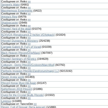
Сообщение от:
Reiko
»»
Serpent's Wake
(
0
/
681
)
Сообщение от:
Reiko
»»
Blasphemous Experiments
(
0
/
622
)
Сообщение от:
Reiko
»»
Arkista’s Ring
(
0
/
679
)
Сообщение от:
Reiko
»»
Shadowcaster
(
2
/
949
)
Сообщение от:
Reiko
»»
[Heretic] Yard of the dead
(
0
/
1074
)
Сообщение от:
Reiko
»»
RZXVOX (Renaissance Z-heXen VOXelpack)
(
0
/
1824
)
Сообщение от:
Reiko
»»
[Heretic] Dungeons & Monsters
(
25
/
4238
)
Сообщение от:
Reiko
»»
Carnage Galore III: Fury of Vuradi
(
0
/
1039
)
Сообщение от:
Reiko
»»
Black Heaven [Hexen/Orig/Maps]
(
36
/
7097
)
Сообщение от:
Reiko
»»
[Heretic] Seminary of Heretics
(
19
/
4629
)
Сообщение от:
Reiko
»»
Coliseum - Demo [Hexen/Gzdoom/Map+Mod]
(
8
/
2792
)
Сообщение от:
Reiko
»»
Parthoris Invasion [Heretic/Zandronum/maps] 1.2
(
92
/
13192
)
Сообщение от:
Reiko
»»
Hexen: A new world
(
0
/
1483
)
Сообщение от:
Reiko
»»
[Hexen] Korax Must Die Again
(
0
/
1147
)
Сообщение от:
Reiko
»»
NaNoHexen 2019 [Hexen]
(
2
/
1886
)
Сообщение от:
Reiko
»»
Quest for the Crystal Skulls [Heretic]
(
2
/
1502
)
Сообщение от:
Reiko
»»
Lepistus
(
1
/
1689
)
Сообщение от:
TancreDim
»»
Hexen: Cult of Despair (Бет а верс и я)
(
1
/
1880
)