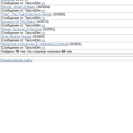
Сообщение от:
TancreDim
»»
Heretic: Wrath of Magic
(
26
/
5004
)
Сообщение от:
TancreDim
»»
Thief - The Trail of the Arch-Heretic
(
0
/
2063
)
Сообщение от:
TancreDim
»»
Dungeon Of The Elakor
(
4
/
2673
)
Сообщение от:
TancreDim
»»
Hexen: Scourge of Viscerus
(
0
/
2051
)
Сообщение от:
TancreDim
»»
Style Mod for Heretic
(
0
/
1853
)
Сообщение от:
TancreDim
»»
HeXercise и Hexercise II: Untomed & Unafraid
(
0
/
1831
)
Сообщение от:
TancreDim
»»
Найдено
76
тем. На странице показано
50
тем.
Полная версия сайта