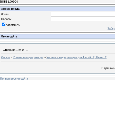
[
SITE LOGO
]
Форма входа
Логин:
Пароль:
запомнить
Забыл
Меню сайта
Страница
1
из
0
1
Форум
»
Уровни и модификации
»
Уровни и модификации для Heretic 2, Hexen 2
В данном 
Полная версия сайта