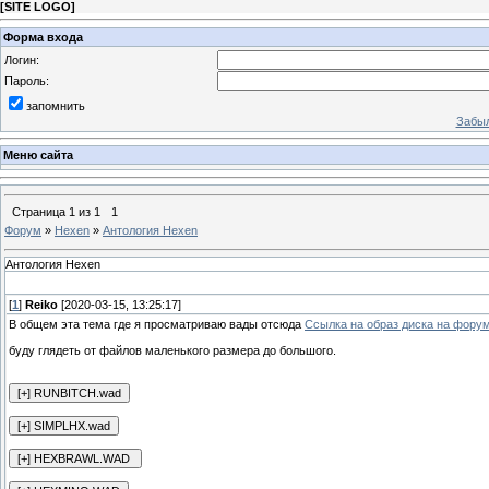
[
SITE LOGO
]
Форма входа
Логин:
Пароль:
запомнить
Забыл
Меню сайта
Страница
1
из
1
1
Форум
»
Hexen
»
Антология Hexen
Антология Hexen
[
1
]
Reiko
[2020-03-15, 13:25:17]
В общем эта тема где я просматриваю вады отсюда
Ссылка на образ диска на фору
буду глядеть от файлов маленького размера до большого.