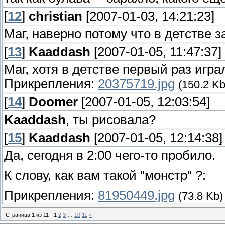
[
12
]
christian
[2007-01-03, 14:21:23]
Маг, наверно потому что в детстве за
[
13
]
Kaaddash
[2007-01-05, 11:47:37]
Маг, хотя в детстве первый раз игра
Прикрепления:
20375719.jpg
(150.2 Kb
[
14
]
Doomer
[2007-01-05, 12:03:54]
Kaaddash
, ты рисовала?
[
15
]
Kaaddash
[2007-01-05, 12:14:38]
Да, сегодня в 2:00 чего-то пробило.
К слову, как вам такой "монстр" ?:
Прикрепления:
81950449.jpg
(73.8 Kb)
Страница
1
из
11
1
2
3
…
10
11
»