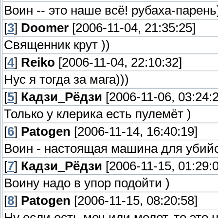
Воин -- это наше всё! рубаха-парень
[
3
]
Doomer
[2006-11-04, 21:35:25]
Священник крут ))
[
4
]
Reiko
[2006-11-04, 22:10:32]
Нус я тогда за мага)))
[
5
]
Кадзи_Рёдзи
[2006-11-06, 03:24:2
Только у клерика есть пулемёт )
[
6
]
Patogen
[2006-11-14, 16:40:19]
Воин - настоящая машина для убийс
[
7
]
Кадзи_Рёдзи
[2006-11-15, 01:29:0
Воину надо в упор подойти )
[
8
]
Patogen
[2006-11-15, 08:20:58]
Ну если есть меч или молот, то это 