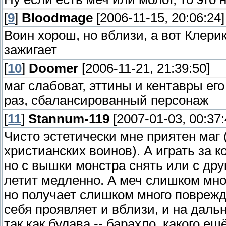
[
9
]
Bloodmage
[2006-11-15, 20:06:24]
Воин хорош, но вблизи, а вот Клери
зажигает
[
10
]
Doomer
[2006-11-21, 21:39:50]
маг слабоват, эттины и кентавры его
раз, сбалансированный персонаж
[
11
]
Stannum-119
[2007-01-03, 00:37:
Чисто эстетически мне приятен маг
христианских воинов). А играть за к
но с вышки монстра снять или с друг
летит медленно. А меч слишком мно
но получает слишком много поврежд
себя проявляет и вблизи, и на даль
так как булава -- барахло, какого ещё