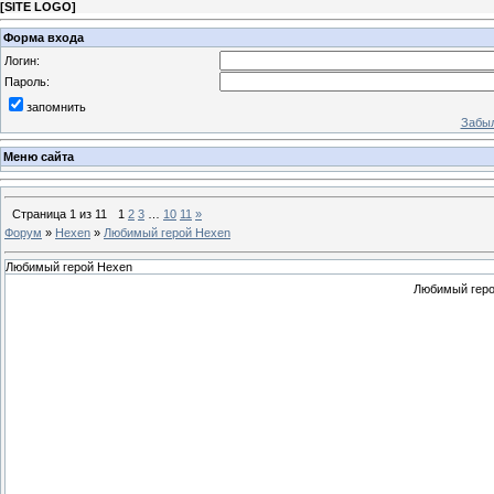
[
SITE LOGO
]
Форма входа
Логин:
Пароль:
запомнить
Забыл
Меню сайта
Страница
1
из
11
1
2
3
…
10
11
»
Форум
»
Hexen
»
Любимый герой Hexen
Любимый герой Hexen
Любимый геро