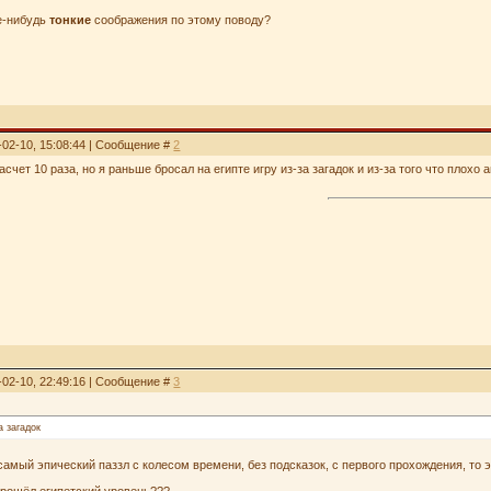
ие-нибудь
тонкие
соображения по этому поводу?
-02-10, 15:08:44 | Сообщение #
2
насчет 10 раза, но я раньше бросал на египте игру из-за загадок и из-за того что плохо
-02-10, 22:49:16 | Сообщение #
3
а загадок
амый эпический паззл с колесом времени, без подсказок, с первого прохождения, то 