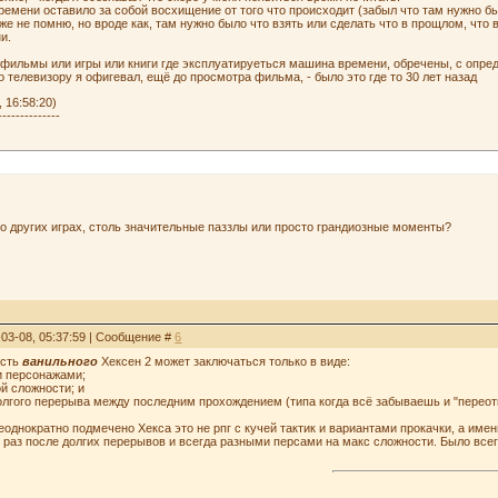
времени оставило за собой восхищение от того что происходит (забыл что там нужно б
же не помню, но вроде как, там нужно было что взять или сделать что в прощлом, что
и.
фильмы или игры или книги где эксплуатируеться машина времени, обречены, с опреде
 телевизору я офигевал, ещё до просмотра фильма, - было это где то 30 лет назад
 16:58:20)
--------------
бо других играх, столь значительные паззлы или просто грандиозные моменты?
-03-08, 05:37:59 | Сообщение #
6
ость
ванильного
Хексен 2 может заключаться только в виде:
и персонажами;
ой сложности; и
олгого перерыва между последним прохождением (типа когда всё забываешь и "переотк
еоднократно подмечено Хекса это не рпг с кучей тактик и вариантами прокачки, а име
к раз после долгих перерывов и всегда разными персами на макс сложности. Было всег