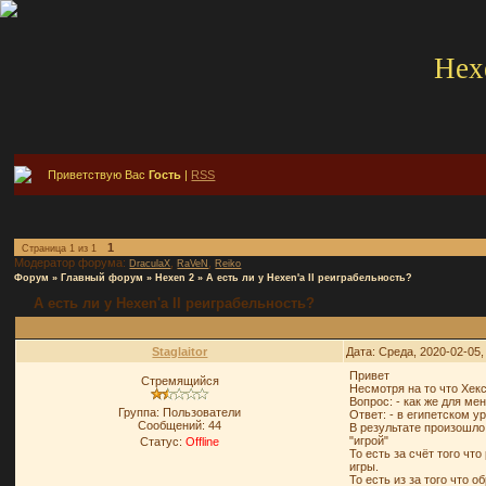
Hex
Приветствую Вас
Гость
|
RSS
1
Страница
1
из
1
Модератор форума:
,
,
DraculaX
RaVeN
Reiko
Форум
»
Главный форум
»
Hexen 2
»
А есть ли у Hexen'а II реиграбельность?
А есть ли у Hexen'а II реиграбельность?
Staglaitor
Дата: Среда, 2020-02-05
Привет
Стремящийся
Несмотря на то что Хекс
Вопрос: - как же для ме
Группа: Пользователи
Ответ: - в египетском у
Сообщений:
44
В результате произошло
"игрой"
Статус:
Offline
То есть за счёт того чт
игры.
То есть из за того что 