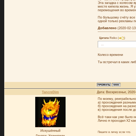
Эта загадка с колесом 
месте кипела жизнь. Я у
перемещения во времен
По большому счёту все 
одной только рекламы по
Добавлено
(2020-02-13,
-------------------------------
Цитата
Reiko
(
)
...
Колесо времени
Ты встречал в каких ли
TancreDim
Дата: Воскресенье, 2020
По моему, реиграбельн
а) прохождения разным
б) прохождения на разн
в) прохождения после д
Всё-таки как уже было н
Лично я проходил Х2 ка
Искушённый
Пишите в личку если что.
Группа: Хранители