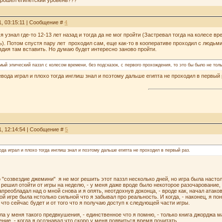
 прошёл египетский уровень???
1, 03:15:11 | Сообщение #
4
 я узнал где-то 12-13 лет назад и тогда да не мог пройти (Застревал тогда на колесе в
). Потом спустя пару лет проходил сам, еще как-то в кооперативе проходил с людьми
здия там вставить. Но думаю будет интересно заново пройти.
ый эпический паззл с колесом времени, без подсказок, с первого прохождения, то это бы было не тол
ревода играл и плохо тогда инглиш знал и поэтому дальше египта не проходил в первый 
1, 12:14:54 | Сообщение #
5
вода играл и плохо тогда инглиш знал и поэтому дальше египта не проходил в первый раз.
о "созвездие джемини" я не мог решить этот паззл несколько дней, но игра была насто
о решил отойти от игры на неделю, - у меня даже вроде было некоторое разочарование, 
преобладал над о мной снова и я опять, неотдохнув доконца, - вроде как, начал атако
гре была нстолько сильной что я забывал про реальность. И когда, - наконец, я поня
 что сейчас будет и от того что я получаю доступ к следующей части игры.
ла у меня такого предвкушения, - единственное что я помню, - только книга джорджа м
ние, - когда я осознавал что скоро у меня появиться время почитать.