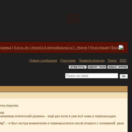
Суббота
2026-08-08
18:59:53
траница
|
А есть ли у Hexen'а II реиграбельность? - Форум
|
Регистрация
|
Вход
[
Новые сообщения
·
Участники
·
Правила форума
·
Поиск
·
RSS
]
ента покупки.
пок.
 например египетский уровень - ещё раз если я уже всё знаю и перенасыщен
лу"
, - я был экстра внимателен и перенасытился после второго с половиной раза