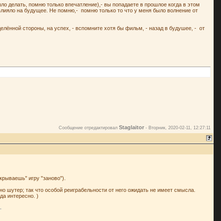
ыло делать, помню только впечатление),- вы попадаете в прошлое когда в этом
 влияло на будущее. Не помню,- помню только то что у меня было волнение от
лённой стороны, на успех, - вспомните хотя бы фильм, - назад в будушее, - от
Staglaitor
Сообщение отредактировал
-
Вторник, 2020-02-11, 12:27:11
рываешь" игру "заново").
нно шутер; так что особой реиграбельности от него ожидать не имеет смысла.
да интересно. )