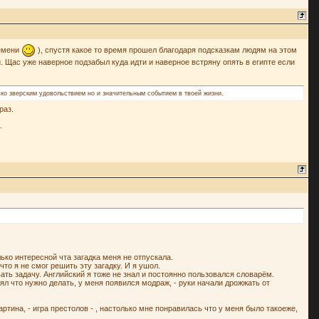
ремени
), спустя какое то время прошел благодаря подсказкам людям на этом
. Щас уже наверное подзабыл куда идти и наверное встряну опять в египте если
ько зверским удовольствием но и значительным событием в твоей жизни.
раз.
лько интересной чта загадка меня не отпускала.
что я не смог решить эту загадку. И я ушол.
вать задачу. Английский я тоже не знал и постоянно пользовался словарём.
л что нужно делать, у меня появился модраж, - руки начали дрожжать от
артина, - игра престолов - , настолько мне понравилась что у меня было такоеже,