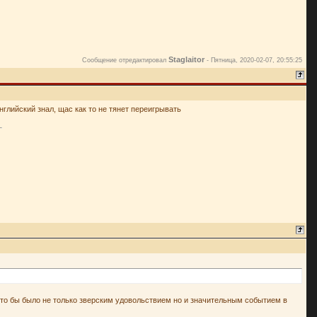
Staglaitor
Сообщение отредактировал
-
Пятница, 2020-02-07, 20:55:25
 английский знал, щас как то не тянет переигрывать
это бы было не только зверским удовольствием но и значительным событием в