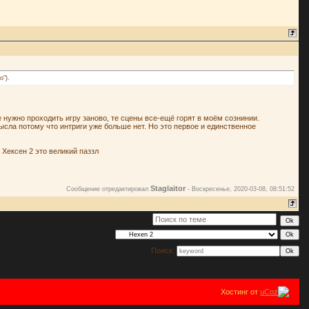
о").
 нужно проходить игру заново, те сцены все-ещё горят в моём сознинии.
ысла потому что интриги уже больше нет. Но это первое и единственное
 Хексен 2 это великий паззл
Staglaitor
Сообщение отредактировал
-
Воскресенье, 2020-03-08, 08:51:52
Поиск:
Хостинг от
uCoz