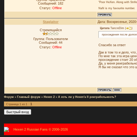
"Poor HeXen. Along with Strife
Сообщений:
182
Статус:
Offline
NaN is my favourite number.
Staglaitor
Дата: Воскресенье, 2020
Цитата
TancreDim
(
)
Стремящийся
прохождения после долгог
Группа: Пользователи
Сообщений:
44
Спасибо за ответ
Статус:
Offline
Дак в том то и дело, ч
По мне так эта игра це
прохождение стоит 20 о
Да, у меня реиграбельн
Я бы не сказал что это 
Форум
»
Главный форум
»
Hexen 2
»
А есть ли у Hexen'а II реиграбельность?
1
Страница
1
из
1
Hexen 2 Russian Fans © 2006-2026