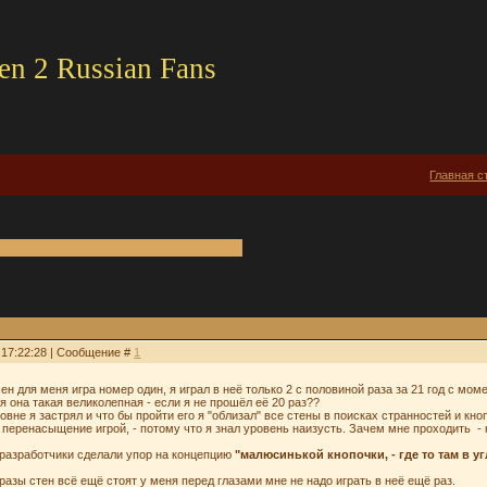
en 2 Russian Fans
Главная с
, 17:22:28 | Сообщение #
1
ен для меня игра номер один, я играл в неё только 2 с половиной раза за 21 год с мом
ня она такая великолепная - если я не прошёл её 20 раз??
ровне я застрял и что бы пройти его я "облизал" все стены в поисках странностей и кно
 перенасыщение игрой, - потому что я знал уровень наизусть. Зачем мне проходить -
о разработчики сделали упор на концепцию
"малюсинькой кнопочки, - где то там в уг
образы стен всё ещё стоят у меня перед глазами мне не надо играть в неё ещё раз.