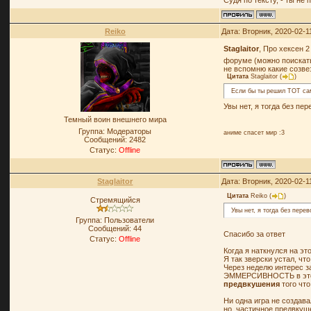
Судя по тексту, - ты не
Reiko
Дата: Вторник, 2020-02-1
Staglaitor
, Про хексен 2
форуме (можно поискать
не вспомню какие созве
Цитата
Staglaitor
(
)
Если бы ты решил ТОТ сам
Увы нет, я тогда без пе
Темный воин внешнего мира
Группа: Модераторы
аниме спасет мир :3
Сообщений:
2482
Статус:
Offline
Staglaitor
Дата: Вторник, 2020-02-1
Цитата
Reiko
(
)
Стремящийся
Увы нет, я тогда без пере
Группа: Пользователи
Сообщений:
44
Спасибо за ответ
Статус:
Offline
Когда я наткнулся на эт
Я так зверски устал, чт
Через неделю интерес за
ЭММЕРСИВНОСТЬ в этой и
предвкушения
того что
Ни одна игра не создава
но частичное предвкуше