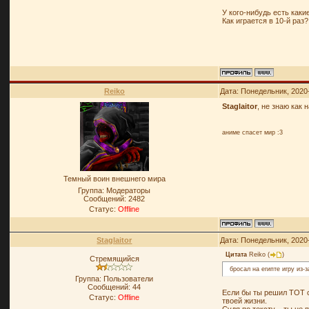
У кого-нибудь есть как
Как играется в 10-й раз?
Reiko
Дата: Понедельник, 2020
Staglaitor
, не знаю как 
аниме спасет мир :3
Темный воин внешнего мира
Группа: Модераторы
Сообщений:
2482
Статус:
Offline
Staglaitor
Дата: Понедельник, 2020
Цитата
Reiko
(
)
Стремящийся
бросал на египте игру из-з
Группа: Пользователи
Сообщений:
44
Если бы ты решил ТОТ с
Статус:
Offline
твоей жизни.