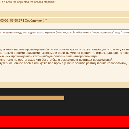
, it's been the neglected red-headed stepchild."
-03-08, 08:50:37 | Сообщение #
7
о перерыва между последним прохождением (типа когда всё забываешь и "переоткрываешь" игру "занов
то для меня первое прохождение было настолько ярким и захватывающим что мне уже не
нна только своими великими паззлами и если ты уже их решил, то играть дальше нет см
бычных прохожденией какой-нибудь более-мение интересной игры
ость тоже не состоялась что бы это было выражено в десятках прохождений.
шутер, основное время или даже всё время у меня заняло разгадывание головоломок, -