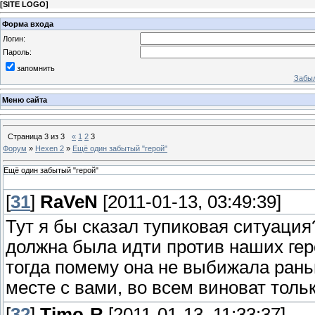
[
SITE LOGO
]
Форма входа
Логин:
Пароль:
запомнить
Забыл
Меню сайта
Страница
3
из
3
«
1
2
3
Форум
»
Hexen 2
»
Ещё один забытый "герой"
Ещё один забытый "герой"
[
31
]
RaVeN
[2011-01-13, 03:49:39]
Тут я бы сказал тупиковая ситуация
должна была идти против наших гер
тогда помему она не выбижала раньш
месте с вами, во всем виноват толь
[
32
]
Timo-R
[2011-01-13, 11:33:37]