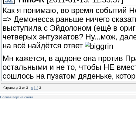
Как я понимаю, во время событий He
=> Демонесса раньше ничего сказать
выступила с Эйдолоном (ещё в ориг
четверых энтузиатов? Ну...мож, дале
на всё найдётся ответ
Мн кажется, в аддоне она против Пра
остальными и не то, чтобы НЕ вмест
сошлось на пузатом дяденьке, которо
Страница
3
из
3
«
1
2
3
Полная версия сайта