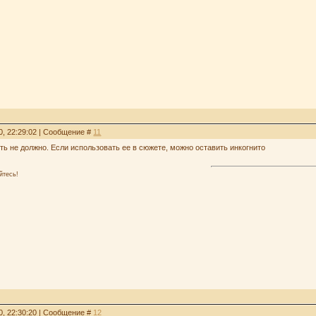
0, 22:29:02 | Сообщение #
11
ть не должно. Если использовать ее в сюжете, можно оставить инкогнито
йтесь!
0, 22:30:20 | Сообщение #
12