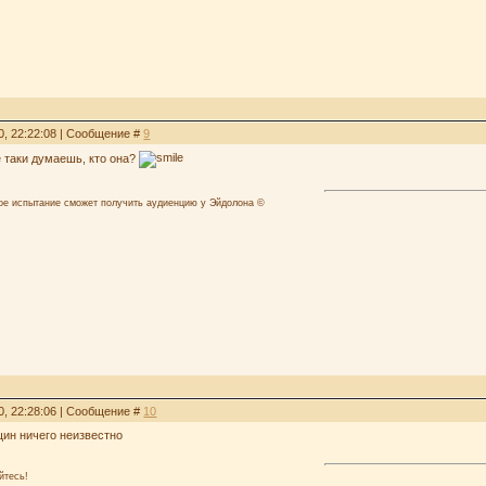
0, 22:22:08 | Сообщение #
9
се таки думаешь, кто она?
лое испытание сможет получить аудиенцию у Эйдолона ©
0, 22:28:06 | Сообщение #
10
щин ничего неизвестно
йтесь!