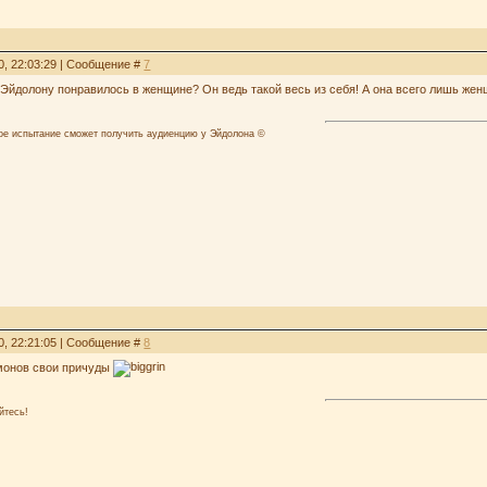
0, 22:03:29 | Сообщение #
7
о Эйдолону понравилось в женщине? Он ведь такой весь из себя! А она всего лишь же
лое испытание сможет получить аудиенцию у Эйдолона ©
0, 22:21:05 | Сообщение #
8
емонов свои причуды
йтесь!