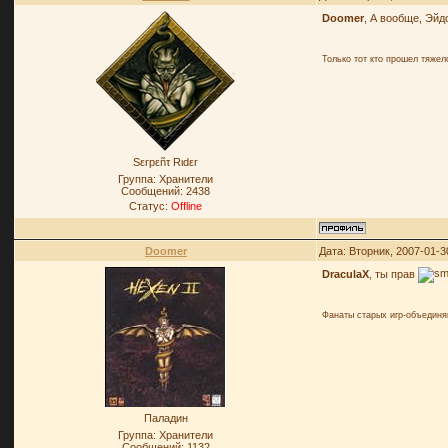
Doomer
, А вообще, Эйд
Только тот кто прошел тяже
Sεrpεñτ Rιdεr
Группа: Хранители
Сообщений:
2438
Статус:
Offline
Doomer
Дата: Вторник, 2007-01-3
DraculaX
, ты прав
Фанаты старых игр-объединя
Паладин
Группа: Хранители
Сообщений:
1132