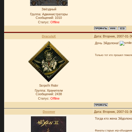
Звёздный
Группа: Администраторы
Сообщений:
1010
Статус:
Offline
DraculaX
Дата: Вторник, 2007-01-3
Дочь Эйдолона!
Только тот кто прошел тяже
Sεrpεñτ Rιdεr
Группа: Хранители
Сообщений:
2438
Статус:
Offline
Doomer
Дата: Вторник, 2007-01-3
Тогда кто жена Эйдоло
Фанаты старых игр-объединя