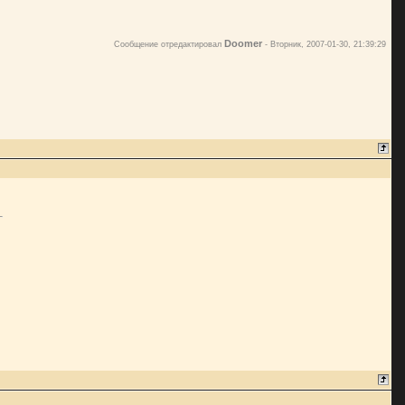
Doomer
Сообщение отредактировал
-
Вторник, 2007-01-30, 21:39:29