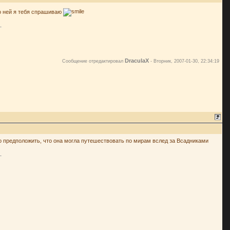
о ней я тебя спрашиваю
DraculaX
Сообщение отредактировал
-
Вторник, 2007-01-30, 22:34:19
о предположить, что она могла путешествовать по мирам вслед за Всадниками