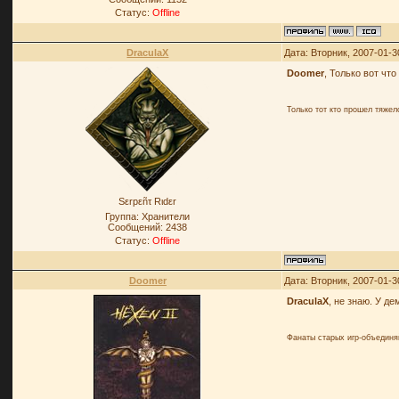
Статус:
Offline
DraculaX
Дата: Вторник, 2007-01-3
Doomer
, Только вот чт
Только тот кто прошел тяже
Sεrpεñτ Rιdεr
Группа: Хранители
Сообщений:
2438
Статус:
Offline
Doomer
Дата: Вторник, 2007-01-3
DraculaX
, не знаю. У д
Фанаты старых игр-объединя