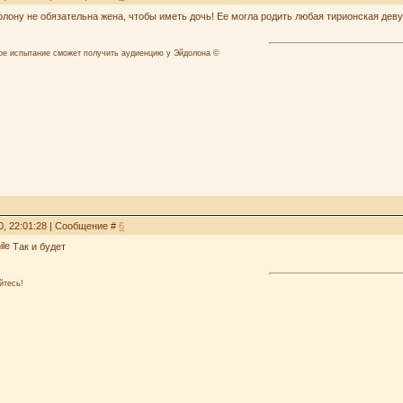
олону не обязательна жена, чтобы иметь дочь! Ее могла родить любая тирионская де
лое испытание сможет получить аудиенцию у Эйдолона ©
0, 22:01:28 | Сообщение #
6
Так и будет
йтесь!