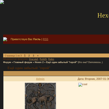
Hex
Приветствую Вас
Гость
|
RSS
1
Страница
1
из
3
2
3
»
Модератор форума:
,
,
DraculaX
RaVeN
Reiko
Форум
»
Главный форум
»
Hexen 2
»
Ещё один забытый "герой"
(Кто она? Demonessa..)
Ещё один забытый "герой"
Admin
Дата: Вторник, 2007-01-3