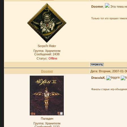
Doomer
,
Эта тема н
Только тот кто прошел тяже
Sεrpεñτ Rιdεr
Группа: Хранители
Сообщений:
2438
Статус:
Offline
Doomer
Дата: Вторник, 2007-01-3
DraculaX
,
Фанаты старых игр-объединя
Паладин
Группа: Хранители
Сообщений:
1132