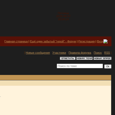
Пятница
2026-08-07
08:04:24
Главная страница
|
Ещё один забытый "герой" - Форум
|
Регистрация
|
Вход
[
Новые сообщения
·
Участники
·
Правила форума
·
Поиск
·
RSS
]