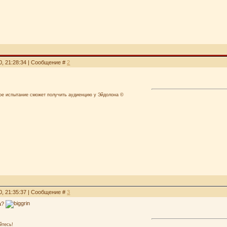
0, 21:28:34 | Сообщение #
2
лое испытание сможет получить аудиенцию у Эйдолона ©
0, 21:35:37 | Сообщение #
3
на?
йтесь!