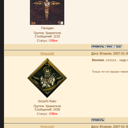
Паладин
Группа: Хранители
Сообщений:
1132
Статус:
Offline
DraculaX
Дата: Вторник, 2007-01-3
Doomer
, ээээээ... над
Только тот кто прошел тяже
Sεrpεñτ Rιdεr
Группа: Хранители
Сообщений:
2438
Статус:
Offline
DraculaX
Дата: Вторник, 2007-01-3