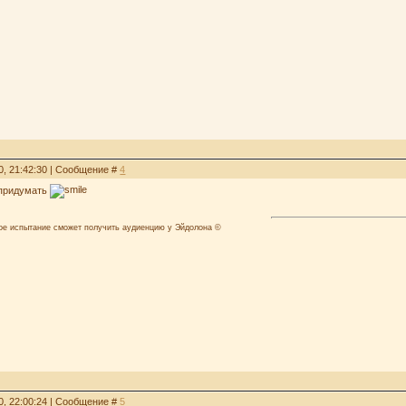
0, 21:42:30 | Сообщение #
4
о придумать
лое испытание сможет получить аудиенцию у Эйдолона ©
0, 22:00:24 | Сообщение #
5