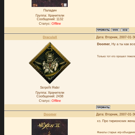
Паладин
Группа: Хранители
Сообщений:
1132
Статус:
Offline
DraculaX
Дата: Вторник, 2007-01-3
Doomer
, Ну а ты как в
Только тот кто прошел тяже
Sεrpεñτ Rιdεr
Группа: Хранители
Сообщений:
2438
Статус:
Offline
Doomer
Дата: Вторник, 2007-01-3
хз. Про тирионских жен
Фанаты старых игр-объединя