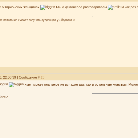
е о тирионских женщинах
Мы о демонессе разговариваем
И как раз 
лое испытание сможет получить аудиенцию у Эйдолона ©
0, 22:58:39 | Сообщение #
13
хмм, может она такое же исчадие ада, как и остальные монстры. Можн
йтесь!