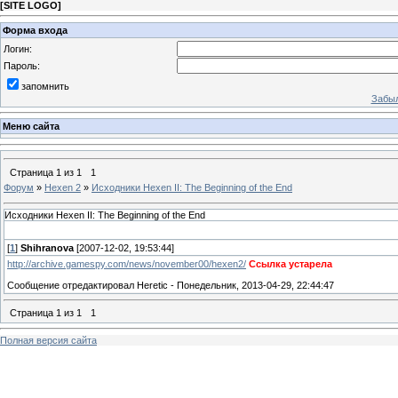
[
SITE LOGO
]
Форма входа
Логин:
Пароль:
запомнить
Забыл
Меню сайта
Страница
1
из
1
1
Форум
»
Hexen 2
»
Исходники Hexen II: The Beginning of the End
Исходники Hexen II: The Beginning of the End
[
1
]
Shihranova
[2007-12-02, 19:53:44]
http://archive.gamespy.com/news/november00/hexen2/
Ссылка устарела
Сообщение отредактировал
Heretic
-
Понедельник, 2013-04-29, 22:44:47
Страница
1
из
1
1
Полная версия сайта