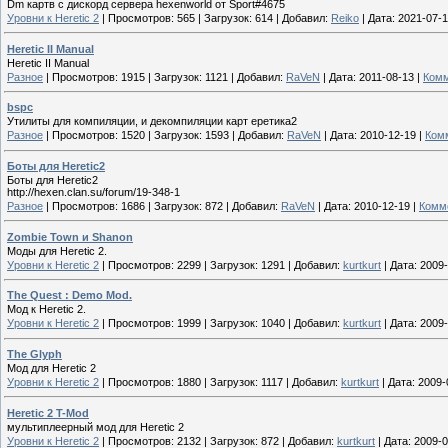
Dm картв с дискорд сервера hexenworld от Sport#4675
Уровни к Heretic 2
|
Просмотров:
565
|
Загрузок:
614
|
Добавил:
Reiko
|
Дата:
2021-07-
Heretic II Manual
Heretic II Manual
Разное
|
Просмотров:
1915
|
Загрузок:
1121
|
Добавил:
RaVeN
|
Дата:
2011-08-13
|
Комм
bspc
Утилиты для компиляции, и декомпиляции карт еретика2
Разное
|
Просмотров:
1520
|
Загрузок:
1593
|
Добавил:
RaVeN
|
Дата:
2010-12-19
|
Комм
Боты для Heretic2
Боты для Heretic2
http://hexen.clan.su/forum/19-348-1
Разное
|
Просмотров:
1686
|
Загрузок:
872
|
Добавил:
RaVeN
|
Дата:
2010-12-19
|
Комме
Zombie Town и Shanon
Моды для Heretic 2.
Уровни к Heretic 2
|
Просмотров:
2299
|
Загрузок:
1291
|
Добавил:
kurtkurt
|
Дата:
2009-
The Quest : Demo Mod.
Мод к Heretic 2.
Уровни к Heretic 2
|
Просмотров:
1999
|
Загрузок:
1040
|
Добавил:
kurtkurt
|
Дата:
2009-
The Glyph
Мод для Heretic 2
Уровни к Heretic 2
|
Просмотров:
1880
|
Загрузок:
1117
|
Добавил:
kurtkurt
|
Дата:
2009-
Heretic 2 T-Mod
мультиплеерный мод для Heretic 2
Уровни к Heretic 2
|
Просмотров:
2132
|
Загрузок:
872
|
Добавил:
kurtkurt
|
Дата:
2009-0