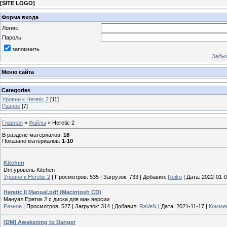
[
SITE LOGO
]
Форма входа
Логин:
Пароль:
запомнить
Забыл
Меню сайта
Categories
Уровни к Heretic 2
[11]
Разное
[7]
Главная
»
Файлы
» Heretic 2
В разделе материалов
:
18
Показано материалов
:
1-10
Kitchen
Dm уровень Kitchen
Уровни к Heretic 2
|
Просмотров:
535
|
Загрузок:
733
|
Добавил:
Reiko
|
Дата:
2022-01-
Heretic II Manual.pdf (Macintosh CD)
Мануал Еретик 2 с диска для мак версии
Разное
|
Просмотров:
527
|
Загрузок:
314
|
Добавил:
RaVeN
|
Дата:
2021-11-17
|
Коммен
[DM] Awakening to Danger