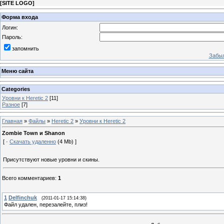
[
SITE LOGO
]
Форма входа
Логин:
Пароль:
запомнить
Забыл
Меню сайта
Categories
Уровни к Heretic 2
[11]
Разное
[7]
Главная
»
Файлы
»
Heretic 2
»
Уровни к Heretic 2
Zombie Town и Shanon
[ ·
Скачать удаленно
(4 Mb) ]
Присутствуют новые уровни и скины.
Всего комментариев
:
1
1
Delfinchuk
(2011-01-17 15:14:38)
Файл удален, перезалейте, плиз!