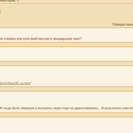
мментарии:
7
Порядок выв
ба клерика или руки файтера как в предидущем паке?
/HexenNew3D.rar.html
ь. Я тогда было ламером и пыталось через порт их демонтировать... В результате снес