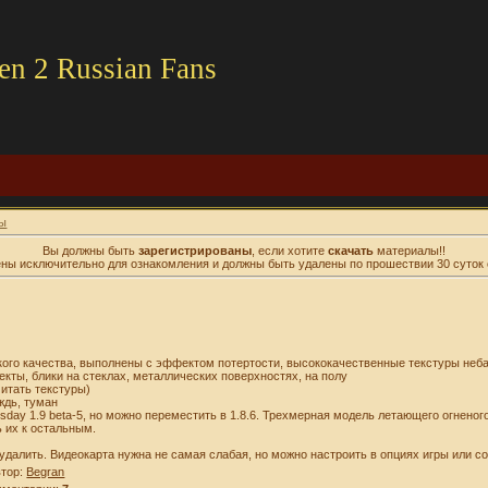
en 2 Russian Fans
ы
Вы должны быть
зарегистрированы
, если хотите
скачать
материалы!!
ны исключительно для ознакомления и должны быть удалены по прошествии 30 суток 
ского качества, выполнены с эффектом потертости, высококачественные текстуры неб
ты, блики на стеклах, металлических поверхностях, на полу
читать текстуры)
ждь, туман
day 1.9 beta-5, но можно переместить в 1.8.6. Трехмерная модель летающего огненого
ь их к остальным.
удалить. Видеокарта нужна не самая слабая, но можно настроить в опциях игры или с
втор:
Begran