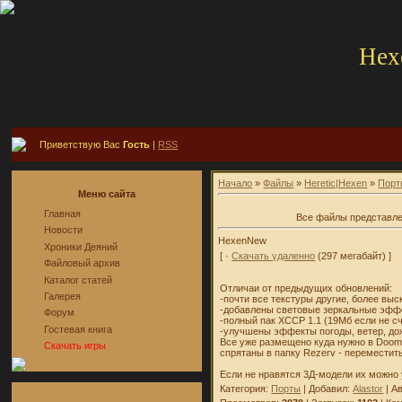
Hex
Приветствую Вас
Гость
|
RSS
Начало
»
Файлы
»
Heretic|Hexen
»
Порт
Меню сайта
Главная
Все файлы представле
Новости
HexenNew
Хроники Деяний
[ ·
Скачать удаленно
(297 мегабайт) ]
Файловый архив
Каталог статей
Отличаи от предыдущих обновлений:
Галерея
-почти все текстуры другие, более вы
-добавлены световые зеркальные эффек
Форум
-полный пак XCCP 1.1 (19Мб если не с
Гостевая книга
-улучшены эффекты погоды, ветер, до
Все уже размещено куда нужно в Dooms
Скачать игры
спрятаны в папку Rezerv - переместит
Если не нравятся 3Д-модели их можно 
Категория:
Порты
| Добавил:
Alastor
| А