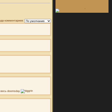
ода комментариев:
ло весь doomsday