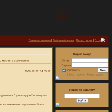
Пятница
2026-08-07
21:07:00
Главная страница
|
Файловый архив
|
Регистрация
|
Вход
Форма входа
с момента скачивания.
Логин:
Пароль:
запомнить
2008-12-27, 14:35:12
Забыл пароль
|
Регистрация
а
Поиск по каталогу
 демона и "руки колдуна" почему-то
овсем отключить зеркальные блики.