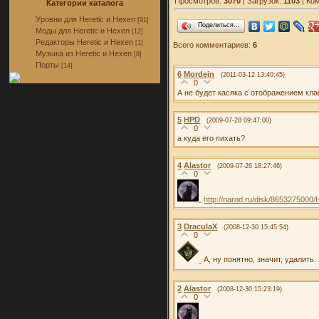
Просмотров:
3070
| Загрузок:
1103
| Ко
Категории каталога
Уровни для Heretic и Hexen
[91]
Поделиться…
Моды для Heretic и Hexen
[12]
Редакторы Heretic и Hexen
[1]
Всего комментариев:
6
Музыка из Heretic и Hexen
[8]
Порты
[14]
6
Mordein
(2011-03-12 13:40:45)
0
А не будет касяка с отображением кла
5
HPD
(2009-07-28 09:47:00)
0
а куда его пихать?
4
Alastor
(2009-07-26 18:27:46)
0
http://narod.ru/disk/8653275000
3
DraculaX
(2008-12-30 15:45:54)
0
А, ну понятно, значит, удалит
2
Alastor
(2008-12-30 15:23:19)
0